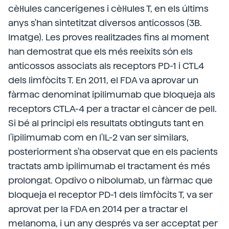
cèl·lules cancerígenes i cèl·lules T, en els últims
anys s'han sintetitzat diversos anticossos (3B.
Imatge). Les proves realitzades fins al moment
han demostrat que els més reeixits són els
anticossos associats als receptors PD-1 i CTL4
dels limfòcits T. En 2011, el FDA va aprovar un
fàrmac denominat ipilimumab que bloqueja als
receptors CTLA-4 per a tractar el càncer de pell.
Si bé al principi els resultats obtinguts tant en
l'ipilimumab com en l'IL-2 van ser similars,
posteriorment s'ha observat que en els pacients
tractats amb ipilimumab el tractament és més
prolongat. Opdivo o nibolumab, un fàrmac que
bloqueja el receptor PD-1 dels limfòcits T, va ser
aprovat per la FDA en 2014 per a tractar el
melanoma, i un any després va ser acceptat per