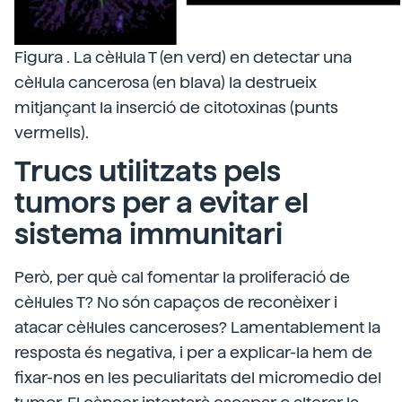
Figura . La cèl·lula T (en verd) en detectar una
cèl·lula cancerosa (en blava) la destrueix
mitjançant la inserció de citotoxinas (punts
vermells).
Trucs utilitzats pels
tumors per a evitar el
sistema immunitari
Però, per què cal fomentar la proliferació de
cèl·lules T? No són capaços de reconèixer i
atacar cèl·lules canceroses? Lamentablement la
resposta és negativa, i per a explicar-la hem de
fixar-nos en les peculiaritats del micromedio del