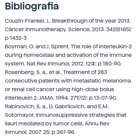
Bibliografia
Couzin-Frankel, J., Breakthrough of the year 2013.
Càncer inmunotherapy. Science, 2013. 342(6165):
p 1432-3
Boyman, O. and J. Sprent, The role of interleukin-2
during homeòstasi and activation of the immune
system. Nat Rev Inmunol, 2012. 12(3): p 180-90.
Rosenberg, S. a., et al., Treatment of 283
consecutive patients with metastatic melanoma
or renal cell cancer using high-dose bolus
interleukin 2. JAMA, 1994. 271(12): p 13-07-90.
Rabinovich, S. a., D. Gabrilovich, and E.M.
Sotomayor, Inmunosuppressive strategies that
llauri mediated by tumor cells. Annu Rev
Inmunol, 2007. 25: p 267-96.