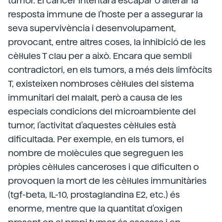
tumor. El càncer intentarà escapar o alterar la
resposta immune de l'hoste per a assegurar la
seva supervivència i desenvolupament,
provocant, entre altres coses, la inhibició de les
cèl·lules T clau per a això. Encara que sembli
contradictori, en els tumors, a més dels limfòcits
T, existeixen nombroses cèl·lules del sistema
immunitari del malalt, però a causa de les
especials condicions del microambiente del
tumor, l'activitat d'aquestes cèl·lules està
dificultada. Per exemple, en els tumors, el
nombre de molècules que segreguen les
pròpies cèl·lules canceroses i que dificulten o
provoquen la mort de les cèl·lules immunitàries
(tgf-beta, IL-10, prostaglandina E2, etc.) és
enorme, mentre que la quantitat d'oxigen