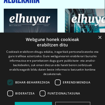
×
Webgune honek cookieak
erabiltzen ditu
Cookieak erabiltzen ditugu edukia, iragarkiak pertsonalizatzeko eta
gure trafikoa aztertzeko. Gure webgunearen erabilerari buruzko
informazioa ere partekatzen dugu gure publizitate- eta analisi-
bazkideekin, zuk eman diezun edo haiek beren zerbitzuak
erabiltzeagatik bildu duten beste informazio batzuekin konbina
dezaketenak.
BEHAR-BEHARREZKOA
ERRENDIMENDUA
BIDERATZEA
FUNTZIONALTASUNA
2026ko eka. 1a
2026ko mar. 1a