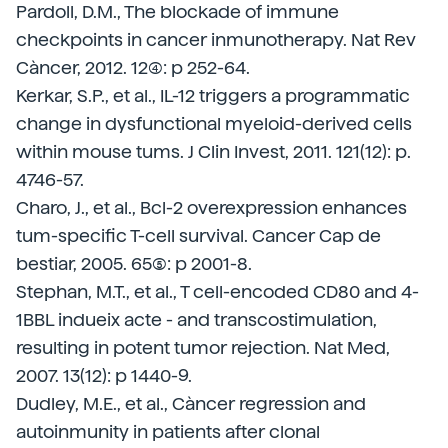
Pardoll, D.M., The blockade of immune
checkpoints in cancer inmunotherapy. Nat Rev
Càncer, 2012. 12(4): p 252-64.
Kerkar, S.P., et al., IL-12 triggers a programmatic
change in dysfunctional myeloid-derived cells
within mouse tums. J Clin Invest, 2011. 121(12): p.
4746-57.
Charo, J., et al., Bcl-2 overexpression enhances
tum-specific T-cell survival. Cancer Cap de
bestiar, 2005. 65(5): p 2001-8.
Stephan, M.T., et al., T cell-encoded CD80 and 4-
1BBL indueix acte - and transcostimulation,
resulting in potent tumor rejection. Nat Med,
2007. 13(12): p 1440-9.
Dudley, M.E., et al., Càncer regression and
autoinmunity in patients after clonal