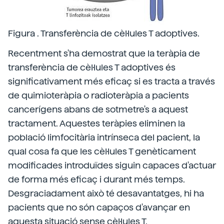
Figura . Transferència de cèl·lules T adoptives.
Recentment s'ha demostrat que la teràpia de
transferència de cèl·lules T adoptives és
significativament més eficaç si es tracta a través
de quimioteràpia o radioteràpia a pacients
cancerígens abans de sotmetre's a aquest
tractament. Aquestes teràpies eliminen la
població limfocitària intrínseca del pacient, la
qual cosa fa que les cèl·lules T genèticament
modificades introduïdes siguin capaces d'actuar
de forma més eficaç i durant més temps.
Desgraciadament això té desavantatges, hi ha
pacients que no són capaços d'avançar en
aquesta situació sense cèl·lules T.