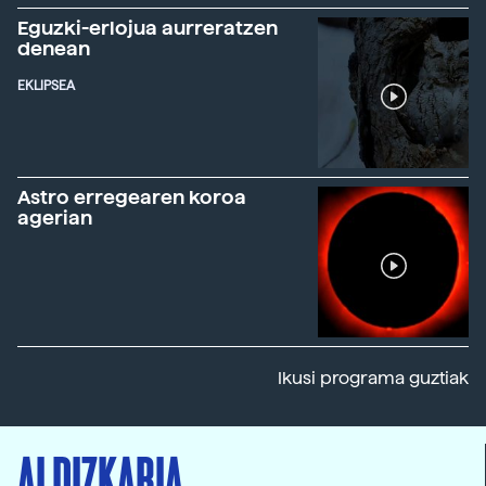
Eguzki-erlojua aurreratzen
denean
EKLIPSEA
Astro erregearen koroa
agerian
Ikusi programa guztiak
ALDIZKARIA