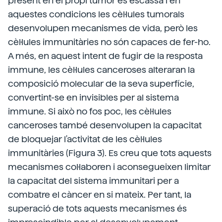
present en el propi tumor és escassa i en
aquestes condicions les cèl·lules tumorals
desenvolupen mecanismes de vida, però les
cèl·lules immunitàries no són capaces de fer-ho.
A més, en aquest intent de fugir de la resposta
immune, les cèl·lules canceroses alteraran la
composició molecular de la seva superfície,
convertint-se en invisibles per al sistema
immune. Si això no fos poc, les cèl·lules
canceroses també desenvolupen la capacitat
de bloquejar l'activitat de les cèl·lules
immunitàries (Figura 3). Es creu que tots aquests
mecanismes col·laboren i aconsegueixen limitar
la capacitat del sistema immunitari per a
combatre el càncer en si mateix. Per tant, la
superació de tots aquests mecanismes és