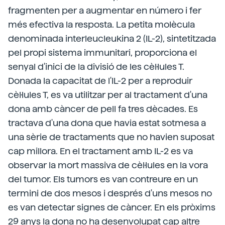
fragmenten per a augmentar en número i fer
més efectiva la resposta. La petita molècula
denominada interleucleukina 2 (IL-2), sintetitzada
pel propi sistema immunitari, proporciona el
senyal d'inici de la divisió de les cèl·lules T.
Donada la capacitat de l'IL-2 per a reproduir
cèl·lules T, es va utilitzar per al tractament d'una
dona amb càncer de pell fa tres dècades. Es
tractava d'una dona que havia estat sotmesa a
una sèrie de tractaments que no havien suposat
cap millora. En el tractament amb IL-2 es va
observar la mort massiva de cèl·lules en la vora
del tumor. Els tumors es van contreure en un
termini de dos mesos i després d'uns mesos no
es van detectar signes de càncer. En els pròxims
29 anys la dona no ha desenvolupat cap altre