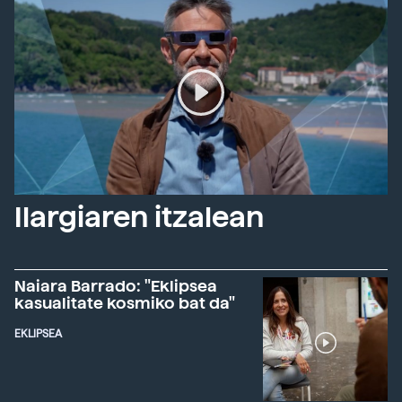
Ilargiaren itzalean
Naiara Barrado: "Eklipsea
kasualitate kosmiko bat da"
EKLIPSEA