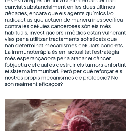
Les estratègies de lluita contra el càncer han
canviat substancialment en les dues últimes
dècades, encara que els agents químics i/o
radioactius que actuen de manera inespecífica
contra les cèl·lules canceroses són els més
habituals, investigadors i mèdics estan vulnerant
vies per a utilitzar tractaments sofisticats que
han determinat mecanismes cel·lulars concrets.
La immunoteràpia és en l'actualitat l'estratègia
més esperançadora per a atacar el càncer,
l'objectiu del qual és destruir els tumors enfortint
el sistema immunitari. Però per què reforçar els
nostres propis mecanismes de protecció? No
són realment eficaços?