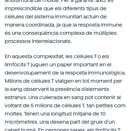
antitumoral de l'hoste. Per a garantir això, és
imprescindible que els diferents tipus de
cèl·lules del sistema immunitari actuïn de
manera coordinada, ja que la resposta immune
és una conseqüència complexa de múltiples
processos interrelacionats.
En aquesta complexitat, les cèl·lules T o els
limfòcits T juguen un paper important en el
desenvolupament de la resposta immunològica.
Milions de cèl·lules T viatgen en tot moment per
la sang observant la presència d'elements
estranys. Una cullerada en sang pot contenir al
voltant de 5 milions de cèl·lules T, tan petites com
moltes. Tenen una longitud mitjana de 10
micròmetres, una desena part del gruix d'un
cabell humà. En persones sanes, els limfòcits T