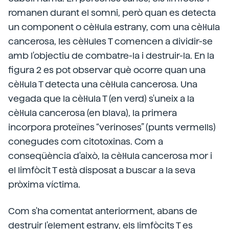
romanen durant el somni, però quan es detecta
un component o cèl·lula estrany, com una cèl·lula
cancerosa, les cèl·lules T comencen a dividir-se
amb l'objectiu de combatre-la i destruir-la. En la
figura 2 es pot observar què ocorre quan una
cèl·lula T detecta una cèl·lula cancerosa. Una
vegada que la cèl·lula T (en verd) s'uneix a la
cèl·lula cancerosa (en blava), la primera
incorpora proteïnes “verinoses” (punts vermells)
conegudes com citotoxinas. Com a
conseqüència d'això, la cèl·lula cancerosa mor i
el limfòcit T està disposat a buscar a la seva
pròxima víctima.
Com s'ha comentat anteriorment, abans de
destruir l'element estrany, els limfòcits T es