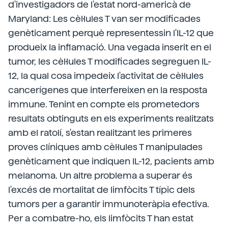
d'investigadors de l'estat nord-americà de
Maryland: Les cèl·lules T van ser modificades
genèticament perquè representessin l'IL-12 que
produeix la inflamació. Una vegada inserit en el
tumor, les cèl·lules T modificades segreguen IL-
12, la qual cosa impedeix l'activitat de cèl·lules
cancerígenes que interfereixen en la resposta
immune. Tenint en compte els prometedors
resultats obtinguts en els experiments realitzats
amb el ratolí, s'estan realitzant les primeres
proves clíniques amb cèl·lules T manipulades
genèticament que indiquen IL-12, pacients amb
melanoma. Un altre problema a superar és
l'excés de mortalitat de limfòcits T típic dels
tumors per a garantir immunoteràpia efectiva.
Per a combatre-ho, els limfòcits T han estat