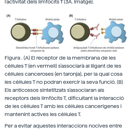
l'activitat dels limfòcits T (3A. Imatge).
Figura . (A) El receptor de la membrana de les
cèl·lules T (en vermell) s'associarà al lligant de les
cèl·lules canceroses (en taronja), per la qual cosa
les cèl·lules T no podran exercir la seva funció. (B)
Els anticossos sintetitzats s'associaran als
receptors dels limfòcits T, dificultant la interacció
de les cèl·lules T amb les cèl·lules cancerígenes i
mantenint actives les cèl·lules T.
Per a evitar aquestes interaccions nocives entre