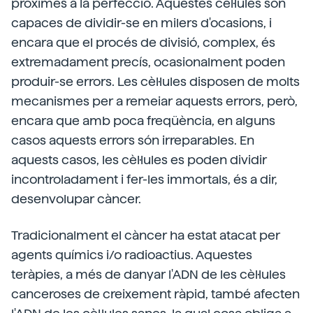
pròximes a la perfecció. Aquestes cèl·lules són
capaces de dividir-se en milers d'ocasions, i
encara que el procés de divisió, complex, és
extremadament precís, ocasionalment poden
produir-se errors. Les cèl·lules disposen de molts
mecanismes per a remeiar aquests errors, però,
encara que amb poca freqüència, en alguns
casos aquests errors són irreparables. En
aquests casos, les cèl·lules es poden dividir
incontroladament i fer-les immortals, és a dir,
desenvolupar càncer.
Tradicionalment el càncer ha estat atacat per
agents químics i/o radioactius. Aquestes
teràpies, a més de danyar l'ADN de les cèl·lules
canceroses de creixement ràpid, també afecten