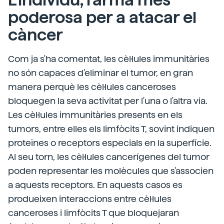
poderosa per a atacar el
càncer
Com ja s'ha comentat, les cèl·lules immunitàries
no són capaces d'eliminar el tumor, en gran
manera perquè les cèl·lules canceroses
bloquegen la seva activitat per l'una o l'altra via.
Les cèl·lules immunitàries presents en els
tumors, entre elles els limfòcits T, sovint indiquen
proteïnes o receptors especials en la superfície.
Al seu torn, les cèl·lules cancerígenes del tumor
poden representar les molècules que s'associen
a aquests receptors. En aquests casos es
produeixen interaccions entre cèl·lules
canceroses i limfòcits T que bloquejaran