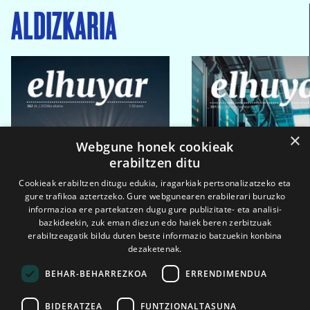
ALDIZKARIA
×
Webgune honek cookieak
erabiltzen ditu
Cookieak erabiltzen ditugu edukia, iragarkiak pertsonalizatzeko eta
gure trafikoa aztertzeko. Gure webgunearen erabilerari buruzko
informazioa ere partekatzen dugu gure publizitate- eta analisi-
bazkideekin, zuk eman diezun edo haiek beren zerbitzuak
erabiltzeagatik bildu duten beste informazio batzuekin konbina
dezaketenak.
BEHAR-BEHARREZKOA
ERRENDIMENDUA
BIDERATZEA
FUNTZIONALTASUNA
2026ko eka. 1a
2026ko mar. 1a