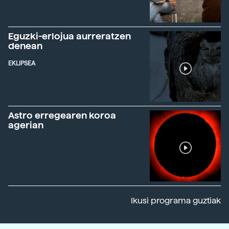
Eguzki-erlojua aurreratzen
denean
EKLIPSEA
Astro erregearen koroa
agerian
Ikusi programa guztiak