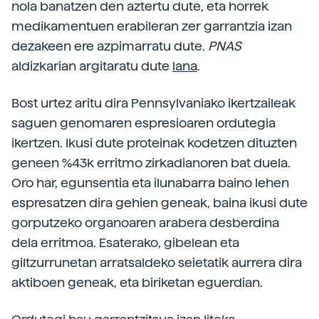
nola banatzen den aztertu dute, eta horrek
medikamentuen erabileran zer garrantzia izan
dezakeen ere azpimarratu dute.
PNAS
aldizkarian argitaratu dute
lana
.
Bost urtez aritu dira Pennsylvaniako ikertzaileak
saguen genomaren espresioaren ordutegia
ikertzen. Ikusi dute proteinak kodetzen dituzten
geneen %43k erritmo zirkadianoren bat duela.
Oro har, egunsentia eta ilunabarra baino lehen
espresatzen dira gehien geneak, baina ikusi dute
gorputzeko organoaren arabera desberdina
dela erritmoa. Esaterako, gibelean eta
giltzurrunetan arratsaldeko seietatik aurrera dira
aktiboen geneak, eta biriketan eguerdian.