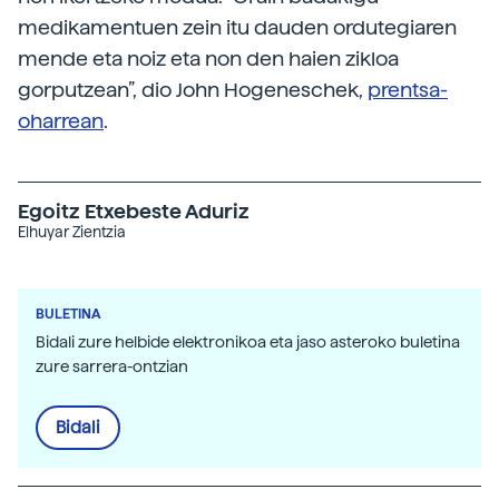
medikamentuen zein itu dauden ordutegiaren
mende eta noiz eta non den haien zikloa
gorputzean”, dio John Hogeneschek,
prentsa-
oharrean
.
Egoitz Etxebeste Aduriz
Elhuyar Zientzia
BULETINA
Bidali zure helbide elektronikoa eta jaso asteroko buletina
zure sarrera-ontzian
Bidali