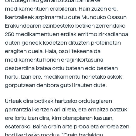
Ordutegi hau garrantzitsua izan liteke
medikamentuen erabileran. Hain zuzen ere,
ikertzaileek azpimarratu dute Munduko Osasun
Erakundearen ezinbesteko botiken zerrendako
250 medikamentuen erdiak erritmo zirkadianoa
duten geneek kodetzen dituzten proteinetan
eragiten duela. Hala, oso litekeena da
medikamentu horien eraginkortasuna
desberdina izatea ordu batean edo bestean
hartu. Izan ere, medikamentu horietako askok
gorputzean denbora gutxi irauten dute.
Urteak dira botikak hartzeko ordutegiaren
garrantzia ikertzen ari direla, eta emaitza batzuk
ere lortu izan dira, kimioterapiaren kasuan,
esaterako. Baina orain arte proba eta errorea zen
hori ikertzeko modua. “Orain badakigu