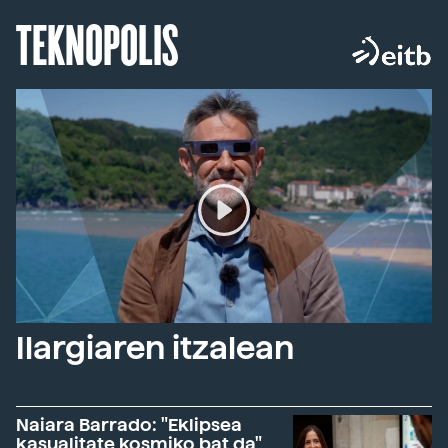
TEKNOPOLIS
Ilargiaren itzalean
Naiara Barrado: "Eklipsea
kasualitate kosmiko bat da"