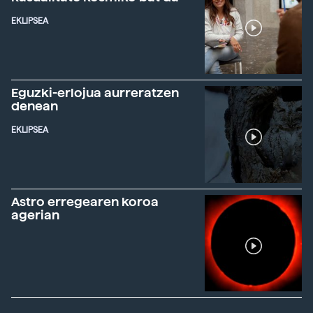
EKLIPSEA
Eguzki-erlojua aurreratzen
denean
EKLIPSEA
Astro erregearen koroa
agerian