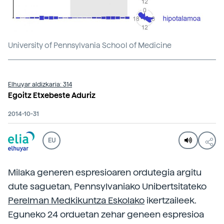
University of Pennsylvania School of Medicine
Elhuyar aldizkaria: 314
Egoitz Etxebeste Aduriz
2014-10-31
EU
Milaka generen espresioaren ordutegia argitu
dute saguetan, Pennsylvaniako Unibertsitateko
Perelman Medkikuntza Eskolako
ikertzaileek.
Eguneko 24 orduetan zehar geneen espresioa