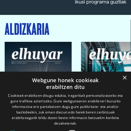
Ikusi programa guztiak
ALDIZKARIA
×
Webgune honek cookieak
erabiltzen ditu
Cookieak erabiltzen ditugu edukia, iragarkiak pertsonalizatzeko eta
gure trafikoa aztertzeko. Gure webgunearen erabilerari buruzko
informazioa ere partekatzen dugu gure publizitate- eta analisi-
bazkideekin, zuk eman diezun edo haiek beren zerbitzuak
erabiltzeagatik bildu duten beste informazio batzuekin konbina
dezaketenak.