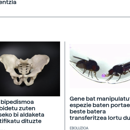
entzia
Gene bat manipulatu
 bipedismoa
espezie baten porta
bidetu zuten
beste batera
seko bi aldaketa
transferitzea lortu d
tifikatu dituzte
EBOLUZIOA