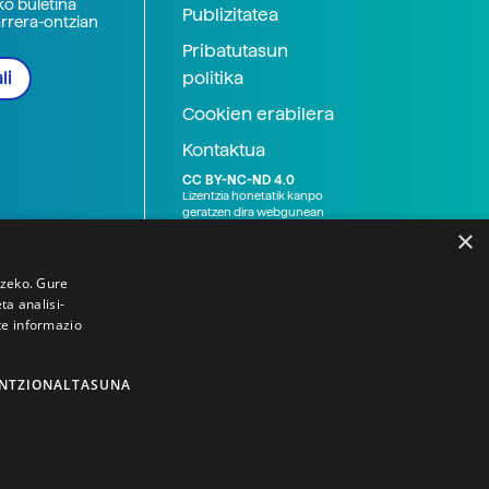
ko buletina
Publizitatea
arrera-ontzian
Pribatutasun
politika
li
Cookien erabilera
Kontaktua
CC BY-NC-ND 4.0
Lizentzia honetatik kanpo
geratzen dira webgunean
argitaratutako baliabide
×
grafikoak (argazki eta
ilustrazioak), baita Elhuyar ez
den bestelako erakunde eta
tzeko. Gure
norbanakoek idatzitakoak
a analisi-
ere. Kanpo-esteken bidez
te informazio
emandako edukiak esteka
horietan agertzen den
lizentziapean daude,
gehienetan copyright-a
NTZIONALTASUNA