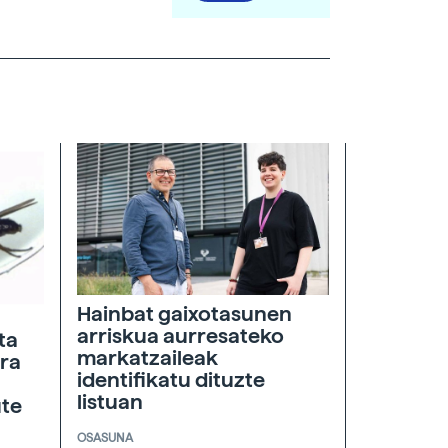
Hainbat gaixotasunen
arriskua aurresateko
ta
markatzaileak
era
identifikatu dituzte
listuan
ute
OSASUNA