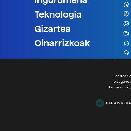
Ingurumena
Teknologia
Gizartea
Oinarrizkoak
Cookieak e
webgunear
bazkideekin,
BEHAR-BEH