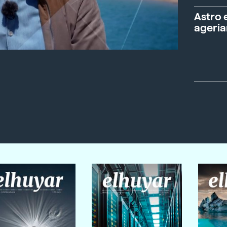
Astro 
ageria