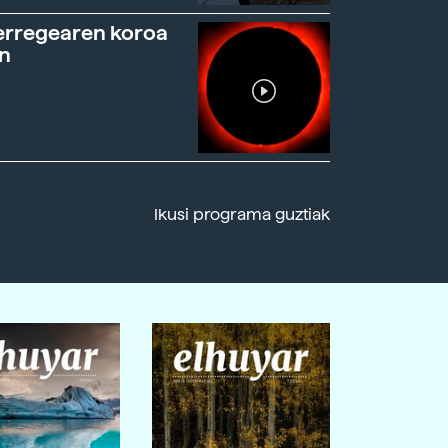
erregearen koroa
n
Ikusi programa guztiak