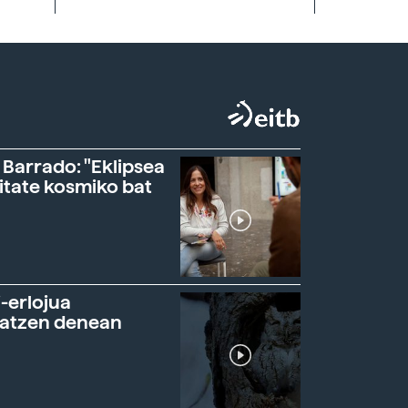
 Barrado: "Eklipsea
itate kosmiko bat
-erlojua
ratzen denean