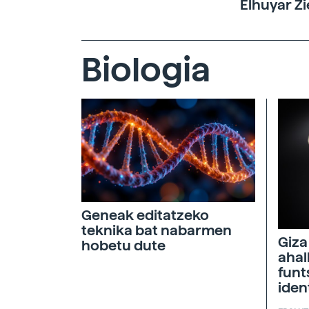
Elhuyar Zi
Biologia
Geneak editatzeko
teknika bat nabarmen
Giza
hobetu dute
ahal
funt
iden