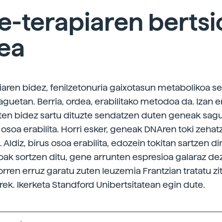
-terapiaren bertsi
ea
aren bidez, fenilzetonuria gaixotasun metabolikoa s
aguetan. Berria, ordea, erabilitako metodoa da. Izan er
ten bidez sartu dituzte sendatzen duten geneak sa
 osoa erabilita. Horri esker, geneak DNAren toki zeha
. Aldiz, birus osoa erabilita, edozein tokitan sartzen dir
oak sortzen ditu, gene arrunten espresioa galaraz de
orren erruz garatu zuten leuzemia Frantzian tratatu zi
ek. Ikerketa Standford Unibertsitatean egin dute.