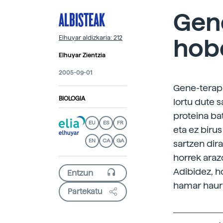
ALBISTEAK
Gene
hob
Elhuyar aldizkaria: 212
Elhuyar Zientzia
2005-09-01
Gene-terapi
BIOLOGIA
lortu dute s
proteina ba
EU
ES
FR
eta ez birus
EN
CA
GA
sartzen dira
horrek araz
Adibidez, h
hamar haurr
Partekatu