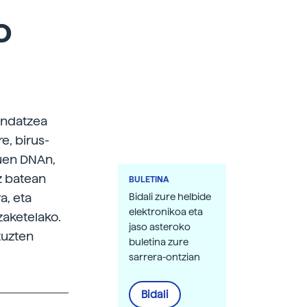
o
endatzea
e, birus-
guen DNAn,
tz batean
BULETINA
a, eta
Bidali zure helbide
elektronikoa eta
zaketelako.
jaso asteroko
tuzten
buletina zure
sarrera-ontzian
Bidali