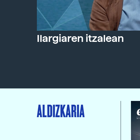
Ilargiaren itzalean
ALDIZKARIA