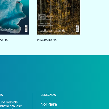
e. 1a
2025ko ira. 1a
NA
LEGEZKOA
zure helbide
Nor gara
nikoa eta jaso