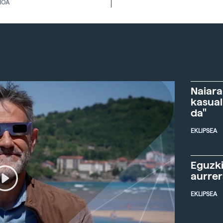
IOA
Naiara
kasual
da"
EKLIPSEA
Eguzki
aurre
EKLIPSEA