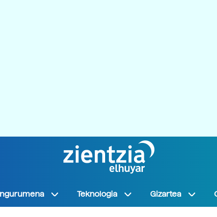
Ingurumena
Teknologia
Gizartea