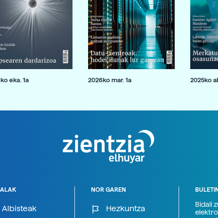
ko eka. 1a
2026ko mar. 1a
2025ko ab
ALAK
NOR GAREN
BULETI
Bidali 
Albisteak
Hezkuntza
elektro