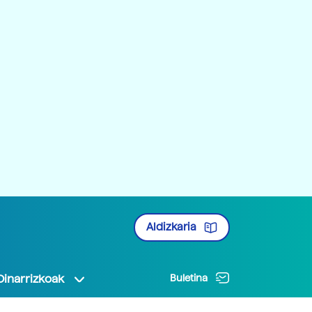
Aldizkaria
Oinarrizkoak
Buletina