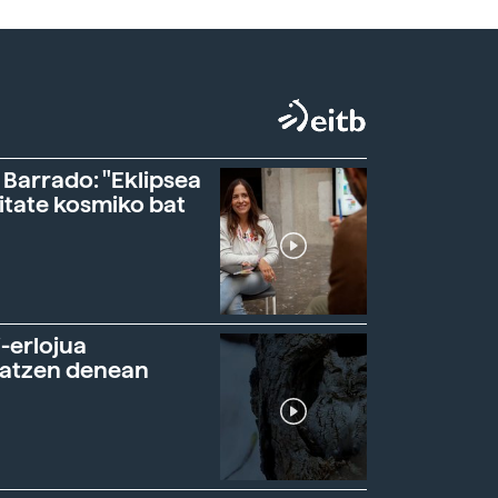
 Barrado: "Eklipsea
itate kosmiko bat
-erlojua
ratzen denean