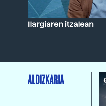
Ilargiaren itzalean
ALDIZKARIA