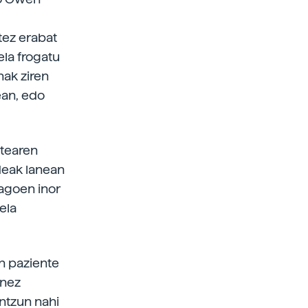
tez erabat
la frogatu
ak ziren
ean, edo
otearen
ldeak lanean
dagoen inor
ela
n paziente
enez
antzun nahi