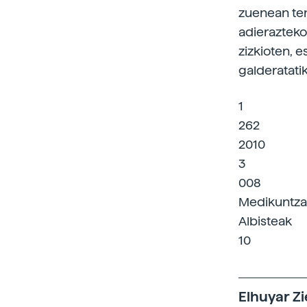
zuenean ten
adierazteko,
zizkioten, e
galderatati
1
262
2010
3
008
Medikuntza
Albisteak
10
Elhuyar Zi