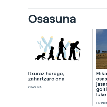
Osasuna
Itxuraz harago,
Elik
zahartzaro ona
osas
jasa
OSASUNA
goit
luke
EKONO