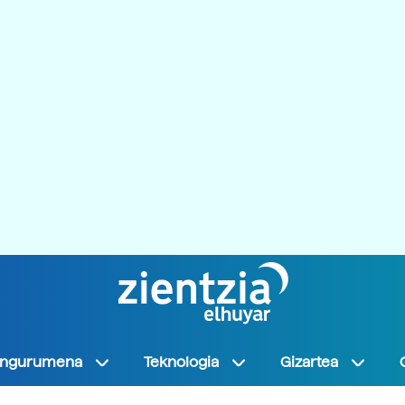
Ingurumena
Teknologia
Gizartea