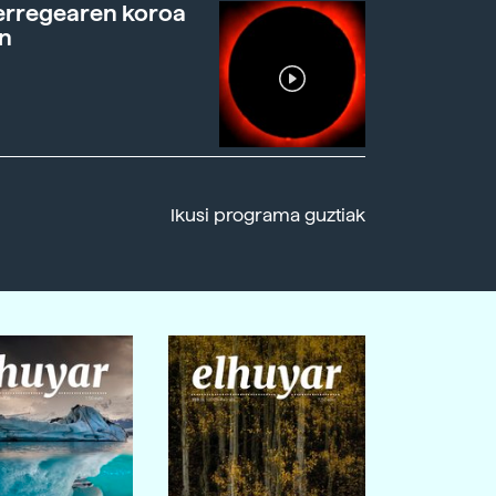
erregearen koroa
n
Ikusi programa guztiak