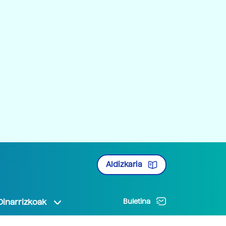
Aldizkaria
Oinarrizkoak
Buletina