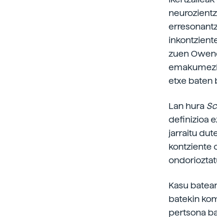
neurozientzi
erresonantz
inkontzient
zuen Owenek
emakumezkoa
etxe baten b
Lan hura
Sc
definizioa 
jarraitu du
kontziente 
ondorioztat
Kasu batean
batekin kom
pertsona ba