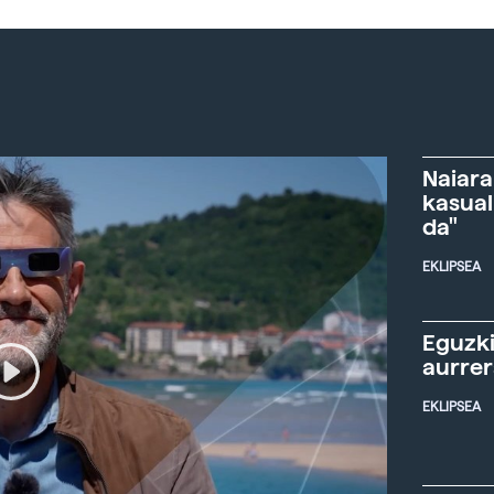
Naiara
kasual
da"
EKLIPSEA
Eguzki
aurre
EKLIPSEA