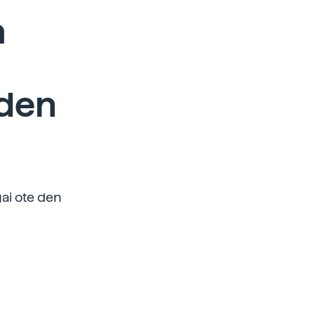
n
 den
ai ote den