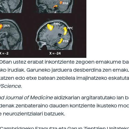
6an ustez erabat inkontziente zegoen emakume bat
ako irudiak. Garuneko jarduera desberdina zen ema
katzen edo etxe batean zebilela imajinatzeko eskatuta.
./Science.
d Journal of Medicine
aldizkarian argitaratutako lan 
enak zenbateraino dauden kontziente ikusteko mo
e neurozientzialari batzuek.
k Cambridgeko Ezagutza eta Garun Zientzien Unitate