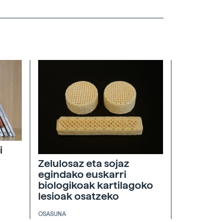
i
Zelulosaz eta sojaz
egindako euskarri
biologikoak kartilagoko
lesioak osatzeko
OSASUNA