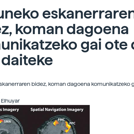
uneko eskanerrare
ez, koman dagoena
unikatzeko gai ote
 daiteke
skanerraren bidez, koman dagoena komunikatzeko g
e
 Elhuyar