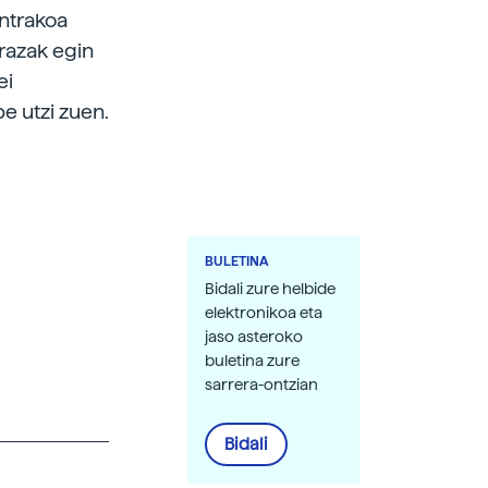
ontrakoa
rrazak egin
ei
e utzi zuen.
BULETINA
Bidali zure helbide
elektronikoa eta
jaso asteroko
buletina zure
sarrera-ontzian
Bidali