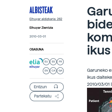
ALBISTEAK
Gar
bid
Elhuyar aldizkaria: 262
Elhuyar Zientzia
kom
2010-03-01
ikus
OSASUNA
EU
ES
FR
Garuneko e
EN
CA
GA
ikus daitek
2010/03/01 |
Partekatu