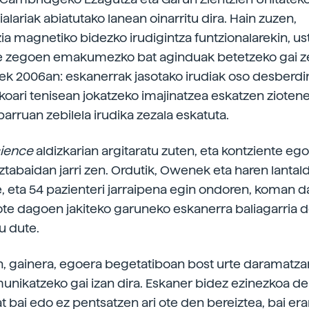
alariak abiatutako lanean oinarritu dira. Hain zuzen,
ia magnetiko bidezko irudigintza funtzionalarekin, us
e zegoen emakumezko bat aginduak betetzeko gai ze
 2006an: eskanerrak jasotako irudiak oso desberdin
ri tenisean jokatzeko imajinatzea eskatzen zioten
arruan zebilela irudika zezala eskatuta.
ience
aldizkarian argitaratu zuten, eta kontziente eg
eztabaidan jarri zen. Ordutik, Owenek eta haren lanta
te, eta 54 pazienteri jarraipena egin ondoren, koman 
ote dagoen jakiteko garuneko eskanerra baliagarria d
u dute.
, gainera, egoera begetatiboan bost urte daramatza
unikatzeko gai izan dira. Eskaner bidez ezinezkoa d
t bai edo ez pentsatzen ari ote den bereiztea, bai er