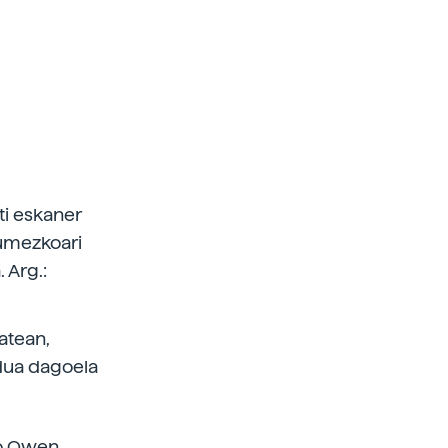
i eskaner
kumezkoari
 Arg.:
batean,
dua dagoela
ko Owen