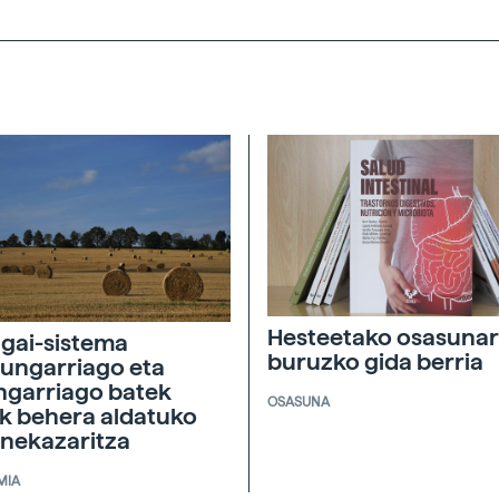
Hesteetako osasunar
agai-sistema
buruzko gida berria
ungarriago eta
ngarriago batek
OSASUNA
ik behera aldatuko
 nekazaritza
MIA