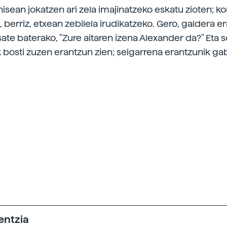
isean jokatzen ari zela imajinatzeko eskatu zioten; k
 berriz, etxean zebilela irudikatzeko. Gero, galdera e
sate baterako, "Zure aitaren izena Alexander da?" Eta s
k bosti zuzen erantzun zien; seigarrena erantzunik gab
entzia