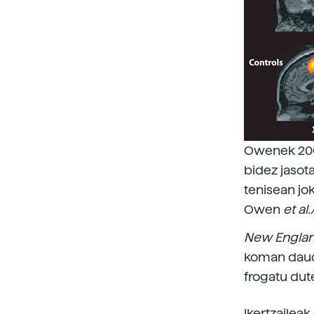
Owenek 200
bidez jasot
tenisean jo
Owen
et al
New Englan
koman daud
frogatu dut
Ikertzailea