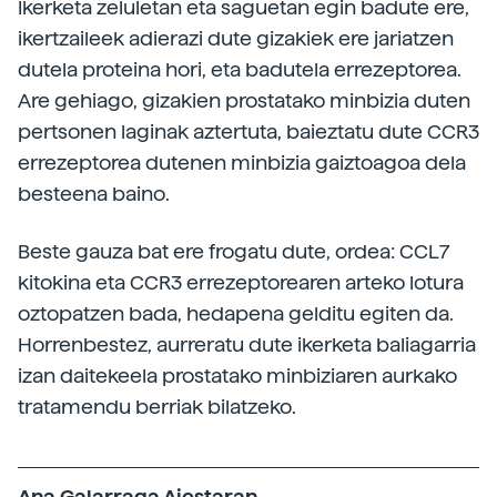
Ikerketa zeluletan eta saguetan egin badute ere,
ikertzaileek adierazi dute gizakiek ere jariatzen
dutela proteina hori, eta badutela errezeptorea.
Are gehiago, gizakien prostatako minbizia duten
pertsonen laginak aztertuta, baieztatu dute CCR3
errezeptorea dutenen minbizia gaiztoagoa dela
besteena baino.
Beste gauza bat ere frogatu dute, ordea: CCL7
kitokina eta CCR3 errezeptorearen arteko lotura
oztopatzen bada, hedapena gelditu egiten da.
Horrenbestez, aurreratu dute ikerketa baliagarria
izan daitekeela prostatako minbiziaren aurkako
tratamendu berriak bilatzeko.
Ana Galarraga Aiestaran