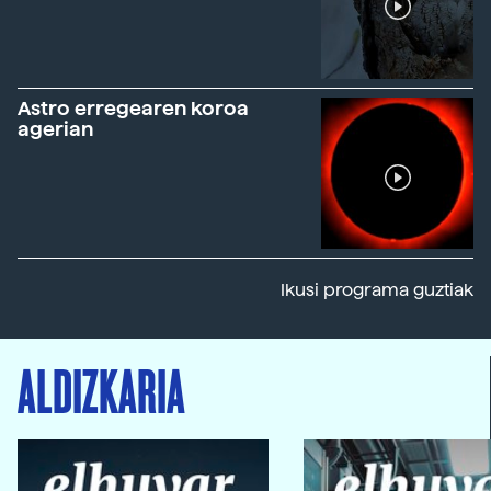
Astro erregearen koroa
agerian
Ikusi programa guztiak
ALDIZKARIA