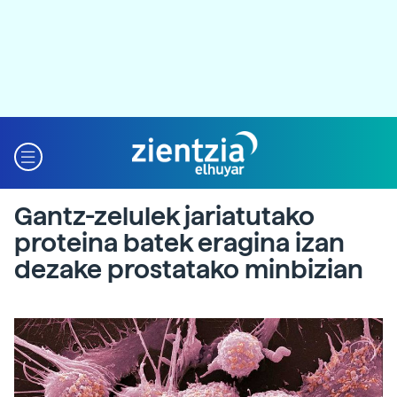
Gantz-zelulek jariatutako
proteina batek eragina izan
dezake prostatako minbizian