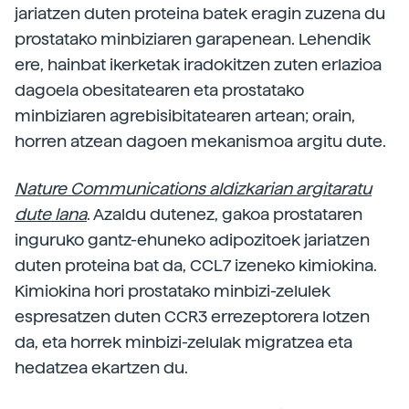
jariatzen duten proteina batek eragin zuzena du
prostatako minbiziaren garapenean. Lehendik
ere, hainbat ikerketak iradokitzen zuten erlazioa
dagoela obesitatearen eta prostatako
minbiziaren agrebisibitatearen artean; orain,
horren atzean dagoen mekanismoa argitu dute.
Nature Communications aldizkarian argitaratu
dute lana
. Azaldu dutenez, gakoa prostataren
inguruko gantz-ehuneko adipozitoek jariatzen
duten proteina bat da, CCL7 izeneko kimiokina.
Kimiokina hori prostatako minbizi-zelulek
espresatzen duten CCR3 errezeptorera lotzen
da, eta horrek minbizi-zelulak migratzea eta
hedatzea ekartzen du.