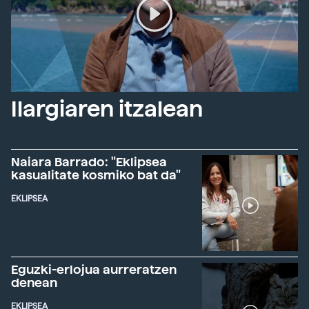
Ilargiaren itzalean
Naiara Barrado: "Eklipsea
kasualitate kosmiko bat da"
EKLIPSEA
Eguzki-erlojua aurreratzen
denean
EKLIPSEA