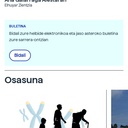
Elhuyar Zientzia
BULETINA
Bidali zure helbide elektronikoa eta jaso asteroko buletina
zure sarrera-ontzian
Bidali
Osasuna