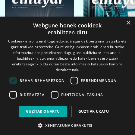
×
Webgune honek cookieak
erabiltzen ditu
Cookieak erabiltzen ditugu edukia, iragarkiak pertsonalizatzeko eta
gure trafikoa aztertzeko. Gure webgunearen erabilerari buruzko
informazioa ere partekatzen dugu gure publizitate- eta analisi-
bazkideekin, zuk eman diezun edo haiek beren zerbitzuak
erabiltzeagatik bildu duten beste informazio batzuekin konbina
dezaketenak.
BEHAR-BEHARREZKOA
ERRENDIMENDUA
BIDERATZEA
FUNTZIONALTASUNA
2026ko eka. 1a
2026ko mar. 1a
GUZTIAK ONARTU
GUZTIAK UKATU
XEHETASUNAK ERAKUTSI