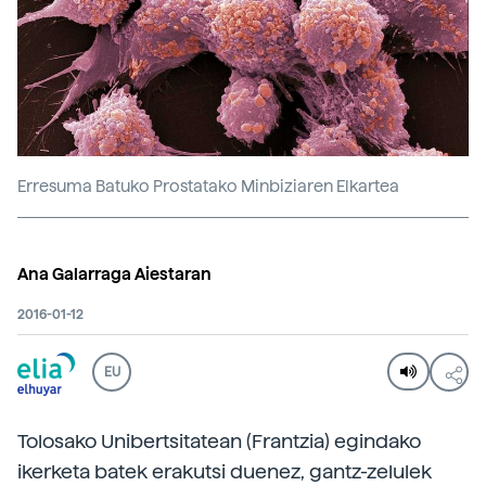
Erresuma Batuko Prostatako Minbiziaren Elkartea
Ana Galarraga Aiestaran
2016-01-12
EU
Tolosako Unibertsitatean (Frantzia) egindako
ikerketa batek erakutsi duenez, gantz-zelulek