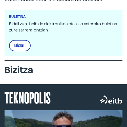
BULETINA
Bidali zure helbide elektronikoa eta jaso asteroko buletina
zure sarrera-ontzian
Bidali
Bizitza
TEKNOPOLIS