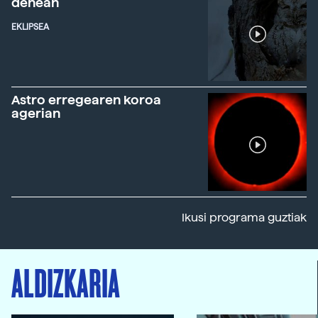
denean
EKLIPSEA
Astro erregearen koroa
agerian
Ikusi programa guztiak
ALDIZKARIA