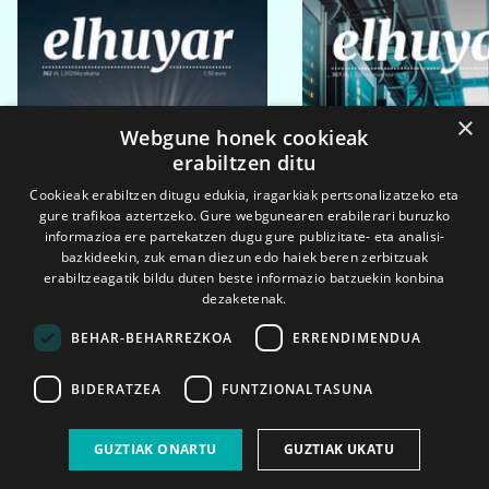
×
Webgune honek cookieak
erabiltzen ditu
Cookieak erabiltzen ditugu edukia, iragarkiak pertsonalizatzeko eta
gure trafikoa aztertzeko. Gure webgunearen erabilerari buruzko
informazioa ere partekatzen dugu gure publizitate- eta analisi-
bazkideekin, zuk eman diezun edo haiek beren zerbitzuak
erabiltzeagatik bildu duten beste informazio batzuekin konbina
dezaketenak.
BEHAR-BEHARREZKOA
ERRENDIMENDUA
BIDERATZEA
FUNTZIONALTASUNA
2026ko eka. 1a
2026ko mar. 1a
GUZTIAK ONARTU
GUZTIAK UKATU