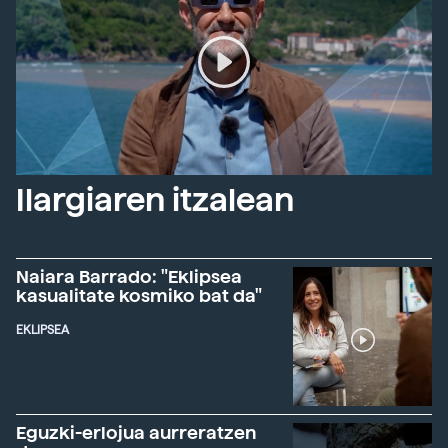
Ilargiaren itzalean
Naiara Barrado: "Eklipsea
kasualitate kosmiko bat da"
EKLIPSEA
Eguzki-erlojua aurreratzen