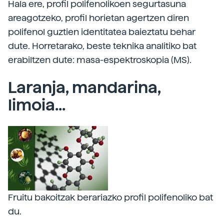
Hala ere, profil polifenolikoen segurtasuna
areagotzeko, profil horietan agertzen diren
polifenol guztien identitatea baieztatu behar
dute. Horretarako, beste teknika analitiko bat
erabiltzen dute: masa-espektroskopia (MS).
Laranja, mandarina,
limoia...
Fruitu bakoitzak berariazko profil polifenoliko bat
du.