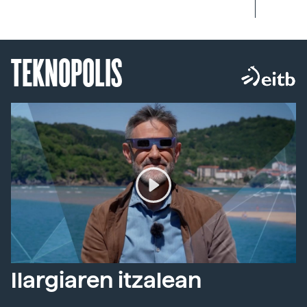
TEKNOPOLIS
Ilargiaren itzalean