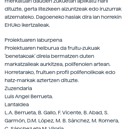
merkatuan dauden zukuetan aplikatu nahi
dituzte, gerta litezkeen aizuntzeak edo iruzurrak
atzemateko. Dagoeneko hasiak dira lan horrekin
EHUko ikertzaileak.
Proiektuaren laburpena
Proiektuaren helburua da fruitu-zukuak
'benetakoak' direla bermatzen duten
markatzaileak aurkitzea, polifenolen artean.
Horretarako, fruituen profil polifenolikoak edo
hatz-markak aztertzen dituzte.
Zuzendaria
Luis Angel Berrueta.
Lantaldea
L.A. Berrueta, B. Gallo, F. Vicente, B. Abad, S.
Garmón, D.M. López, M. B. Sánchez, M. Romera,
C. Sánchez eta M. Viloria.