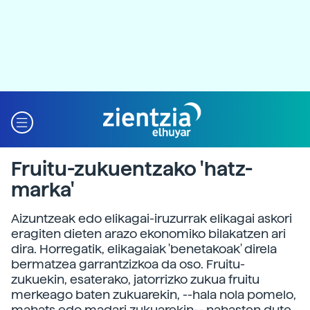
Fruitu-zukuentzako 'hatz-
marka'
Aizuntzeak edo elikagai-iruzurrak elikagai askori
eragiten dieten arazo ekonomiko bilakatzen ari
dira. Horregatik, elikagaiak 'benetakoak' direla
bermatzea garrantzizkoa da oso. Fruitu-
zukuekin, esaterako, jatorrizko zukua fruitu
merkeago baten zukuarekin, --hala nola pomelo,
mahats edo madari zukuarekin-- nahasten dute