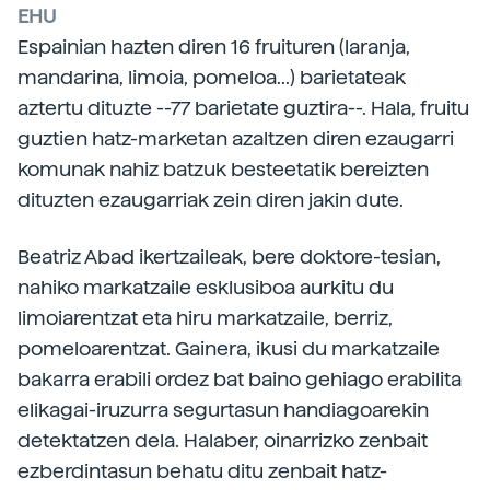
EHU
Espainian hazten diren 16 fruituren (laranja,
mandarina, limoia, pomeloa...) barietateak
aztertu dituzte --77 barietate guztira--. Hala, fruitu
guztien hatz-marketan azaltzen diren ezaugarri
komunak nahiz batzuk besteetatik bereizten
dituzten ezaugarriak zein diren jakin dute.
Beatriz Abad ikertzaileak, bere doktore-tesian,
nahiko markatzaile esklusiboa aurkitu du
limoiarentzat eta hiru markatzaile, berriz,
pomeloarentzat. Gainera, ikusi du markatzaile
bakarra erabili ordez bat baino gehiago erabilita
elikagai-iruzurra segurtasun handiagoarekin
detektatzen dela. Halaber, oinarrizko zenbait
ezberdintasun behatu ditu zenbait hatz-