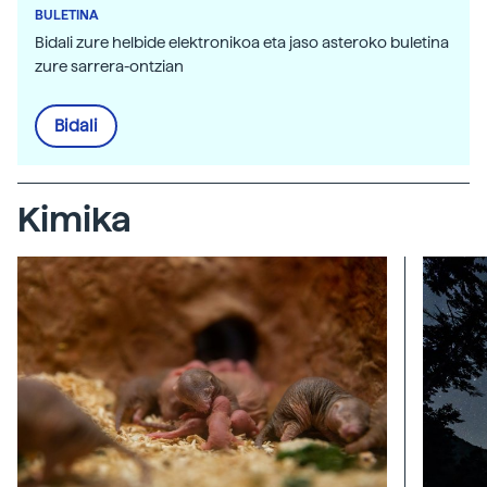
BULETINA
Bidali zure helbide elektronikoa eta jaso asteroko buletina
zure sarrera-ontzian
Bidali
Kimika