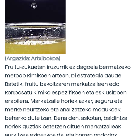
(Argazkia: Artxibokoa)
Fruitu-zukuetan iruzurrik ez dagoela bermatzeko
metodo kimikoen artean, bi estrategia daude.
Batetik, fruitu bakoitzaren markatzaileen edo
konposatu kimiko espezifikoen eta esklusiboen
erabilera. Markatzaile horiek azkar, seguru eta
merke neurtzeko eta analizatzeko modukoak
beharko dute izan. Dena den, askotan, baldintza
horiek guztiak betetzen dituen markatzaileak
aurkitzea ezinezkoa da, eta horren ondorioz,