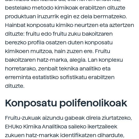
bestelako metodo kimikoak erabiltzen dituzte
produktuan iruzurrik egin ez dela bermatzeko.
Hainbat konposatu kimiko neurtzen eta aztertzen
dituzte: fruitu edo fruitu zuku bakoitzaren
berezko profila osatzen duten konposatu
kimikoen multzoa, hain zuzen ere. Fruitu
bakoitzaren hatz-marka, alegia. Lan konplexu
horretarako, zenbait teknika analitiko eta
erreminta estatistiko sofistikatu erabiltzen
dituzte.
Konposatu polifenolikoak
Fruitu-zukuak aizundu gabeak direla ziurtatzeko,
EHUko Kimika Analitikoa saileko ikertzaileek
zukuen hatz-markak identifikatzen dihardute,