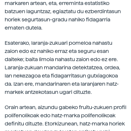
markaren artean, eta, erreminta estatistiko
batzuen laguntzaz, egiaztatu du ezberdintasun
horiek segurtasun-gradu nahiko fidagarria
ematen dutela.
Esaterako, laranja-zukuari pomeloa nahastu
zaion edo ez nahiko erraz eta seguru esan
daiteke; baita limoia nahastu zaion edo ez ere.
Laranja-zukuan mandarina detektatzea, ordea,
lan nekezagoa eta fidagarritasun gutxiagokoa
da. Izan ere, mandarinaren eta laranjaren hatz-
markek antzekotasun ugari dituzte.
Orain artean, aizundu gabeko fruitu-zukuen profil
polifenolikoak edo hatz-marka polifenolikoak
definitu dituzte. Etorkizunean, hatz-marka horiek