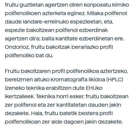
fruitu guztietan agertzen diren konposatu kimiko
polifenolikoen azterketa eginez. Milaka polifenol
daude landare-erreinuko espezieetan, eta,
espezie bakoitzean polifenol ezberdinak
agertzen dira; baita kantitate ezberdinetan ere.
Ondorioz, fruitu bakoitzak berariazko profil
polifenoliko bat du.
Fruitu bakoitzaren profil polifenolikoa aztertzeko,
bereizmen altuko kromatografia likidoa (HPLC)
izeneko teknika erabiltzen dute EHUko
ikertzaileek. Teknika horri esker, fruitu bakoitzean
zer polifenol eta zer kantitatetan dauden jakin
dezakete. Hala, fruitu batetik bestera profil
polifenolikoan zer alde dagoen jakin dezakete.