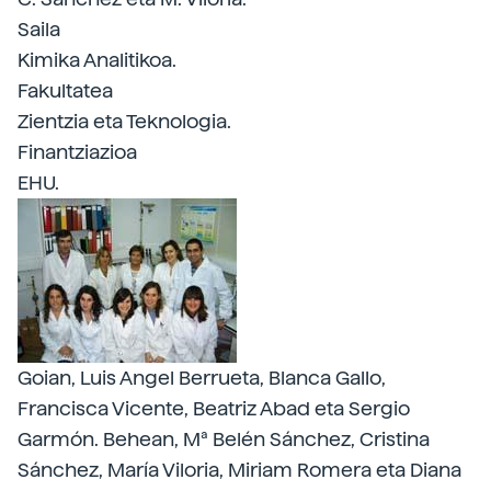
Saila
Kimika Analitikoa.
Fakultatea
Zientzia eta Teknologia.
Finantziazioa
EHU.
Goian, Luis Angel Berrueta, Blanca Gallo,
Francisca Vicente, Beatriz Abad eta Sergio
Garmón. Behean, Mª Belén Sánchez, Cristina
Sánchez, María Viloria, Miriam Romera eta Diana