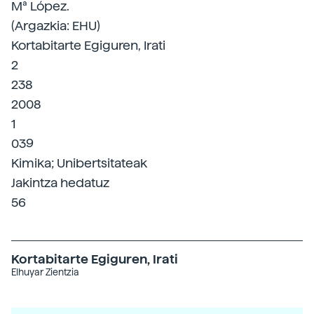
Mª López.
(Argazkia: EHU)
Kortabitarte Egiguren, Irati
2
238
2008
1
039
Kimika; Unibertsitateak
Jakintza hedatuz
56
Kortabitarte Egiguren, Irati
Elhuyar Zientzia