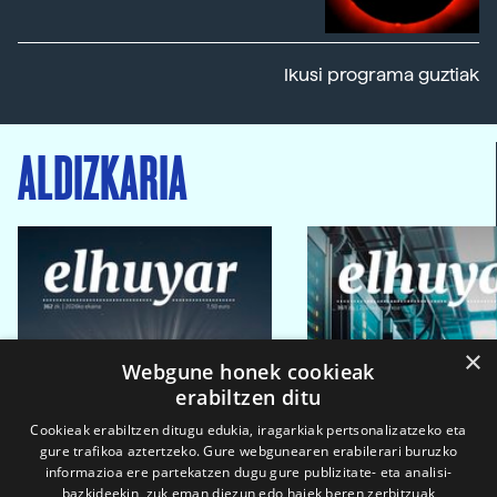
Ikusi programa guztiak
ALDIZKARIA
×
Webgune honek cookieak
erabiltzen ditu
Cookieak erabiltzen ditugu edukia, iragarkiak pertsonalizatzeko eta
gure trafikoa aztertzeko. Gure webgunearen erabilerari buruzko
informazioa ere partekatzen dugu gure publizitate- eta analisi-
bazkideekin, zuk eman diezun edo haiek beren zerbitzuak