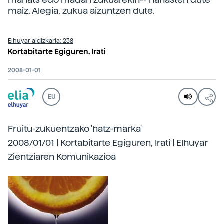
maiz. Alegia, zukua aizuntzen dute.
Elhuyar aldizkaria: 238
Kortabitarte Egiguren, Irati
2008-01-01
EU
Fruitu-zukuentzako 'hatz-marka'
2008/01/01 | Kortabitarte Egiguren, Irati | Elhuyar
Zientziaren Komunikazioa