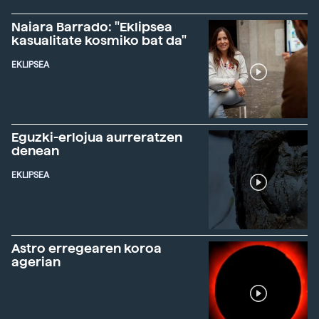
Naiara Barrado: "Eklipsea
kasualitate kosmiko bat da"
EKLIPSEA
Eguzki-erlojua aurreratzen
denean
EKLIPSEA
Astro erregearen koroa
agerian