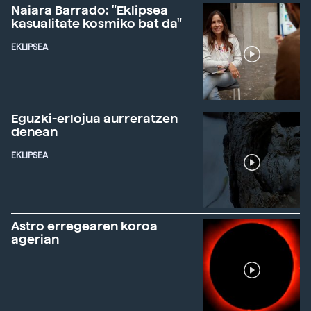
Naiara Barrado: "Eklipsea
kasualitate kosmiko bat da"
EKLIPSEA
Eguzki-erlojua aurreratzen
denean
EKLIPSEA
Astro erregearen koroa
agerian