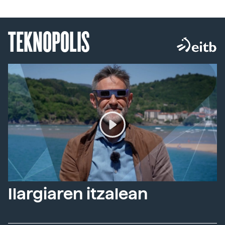
TEKNOPOLIS
Ilargiaren itzalean