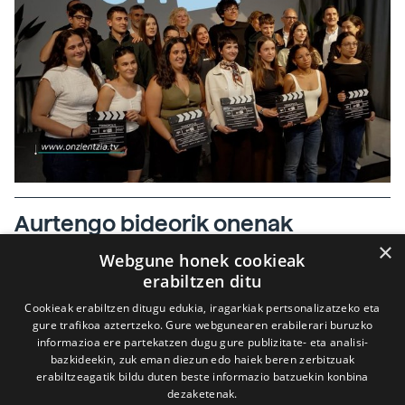
Aurtengo bideorik onenak
×
BIZITZA
2026-06-15
Webgune honek cookieak
erabiltzen ditu
Cookieak erabiltzen ditugu edukia, iragarkiak pertsonalizatzeko eta
gure trafikoa aztertzeko. Gure webgunearen erabilerari buruzko
informazioa ere partekatzen dugu gure publizitate- eta analisi-
bazkideekin, zuk eman diezun edo haiek beren zerbitzuak
erabiltzeagatik bildu duten beste informazio batzuekin konbina
dezaketenak.