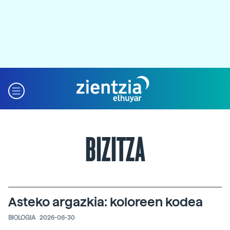
BIZITZA
Asteko argazkia: koloreen kodea
BIOLOGIA
2026-06-30