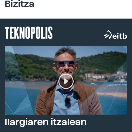
Bizitza
TEKNOPOLIS
Ilargiaren itzalean