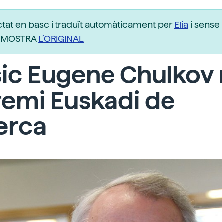
ctat en basc i traduït automàticament per
Elia
i sense 
r. MOSTRA
L’ORIGINAL
ísic Eugene Chulkov
remi Euskadi de
erca