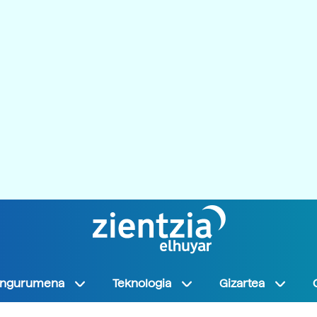
Ingurumena
Teknologia
Gizartea