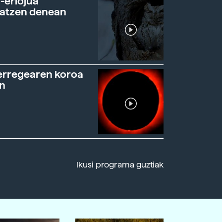
-erlojua
ratzen denean
erregearen koroa
n
Ikusi programa guztiak