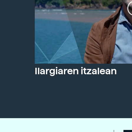
Ilargiaren itzalean