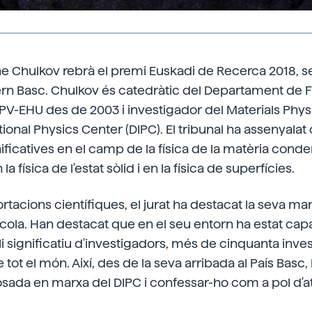
ene Chulkov rebrà el premi Euskadi de Recerca 2018, 
rn Basc. Chulkov és catedràtic del Departament de F
UPV-EHU des de 2003 i investigador del Materials Physi
ional Physics Center (DIPC). El tribunal ha assenyalat 
ificatives en el camp de la física de la matèria cond
 física de l'estat sòlid i en la física de superfícies.
rtacions científiques, el jurat ha destacat la seva ma
scola. Han destacat que en el seu entorn ha estat capa
li significatiu d'investigadors, més de cinquanta inve
tot el món. Així, des de la seva arribada al País Basc,
posada en marxa del DIPC i confessar-ho com a pol d'at