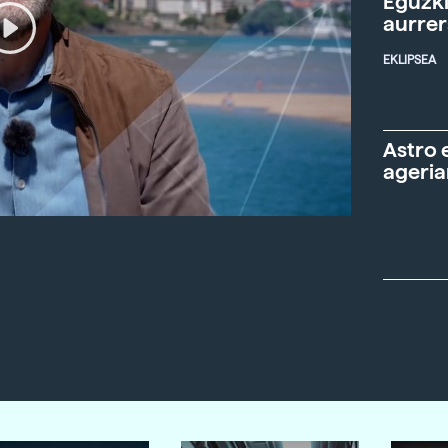
Eguzki
aurre
EKLIPSEA
Astro 
ageria