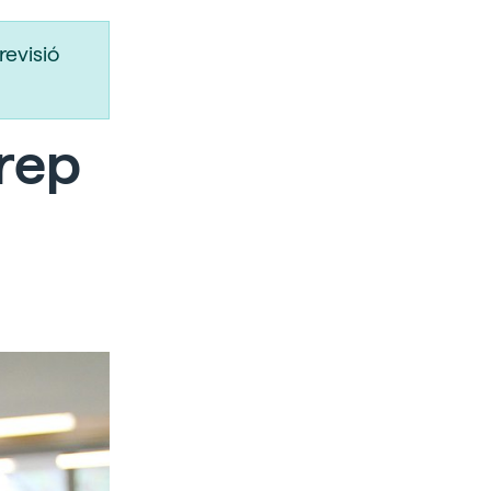
revisió
 rep