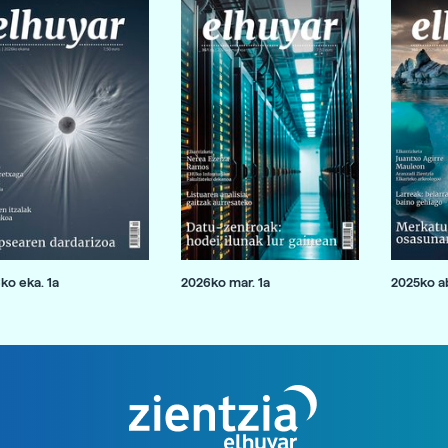
ko eka. 1a
2026ko mar. 1a
2025ko ab