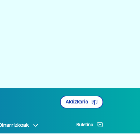
Aldizkaria
Oinarrizkoak
Buletina