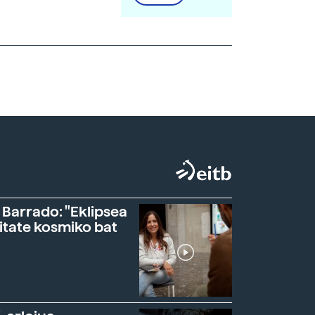
 Barrado: "Eklipsea
itate kosmiko bat