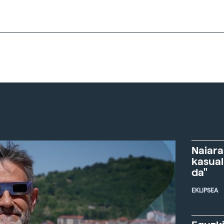
Naiara
kasual
da"
EKLIPSEA