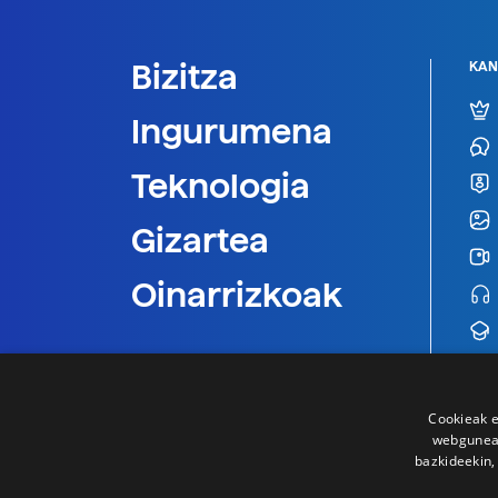
Bizitza
KAN
Ingurumena
Teknologia
Gizartea
Oinarrizkoak
Cookieak e
webgunear
bazkideekin,