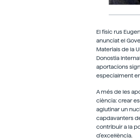
El físic rus Eug
anunciat el Gove
Materials de la 
Donostia Internat
aportacions sign
especialment en la
A més de les apo
ciència: crear e
aglutinar un nuc
capdavanters de 
contribuir a la 
d'excel·lència.