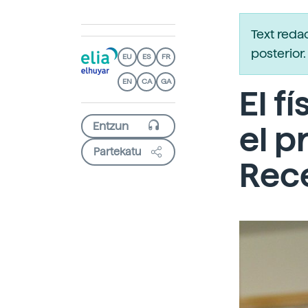
Text reda
posterio
EU
ES
FR
EN
CA
GA
El f
el p
Partekatu
Rec