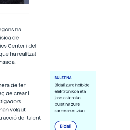
segons ha
ísica de
cs Center i del
que ha realitzat
ensada,
BULETINA
nera de fer
Bidali zure helbide
elektronikoa eta
ç de crear i
jaso asteroko
stigadors
buletina zure
 han volgut
sarrera-ontzian
racció del talent
Bidali