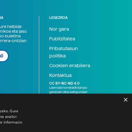
NA
LEGEZKOA
zure helbide
Nor gara
nikoa eta jaso
ko buletina
Publizitatea
arrera-ontzian
Pribatutasun
politika
li
Cookien erabilera
Kontaktua
CC BY-NC-ND 4.0
Lizentzia honetatik kanpo
geratzen dira webgunean
argitaratutako baliabide
×
grafikoak (argazki eta
ilustrazioak), baita Elhuyar ez
den bestelako erakunde eta
tzeko. Gure
norbanakoek idatzitakoak
a analisi-
ere. Kanpo-esteken bidez
te informazio
emandako edukiak esteka
horietan agertzen den
lizentziapean daude,