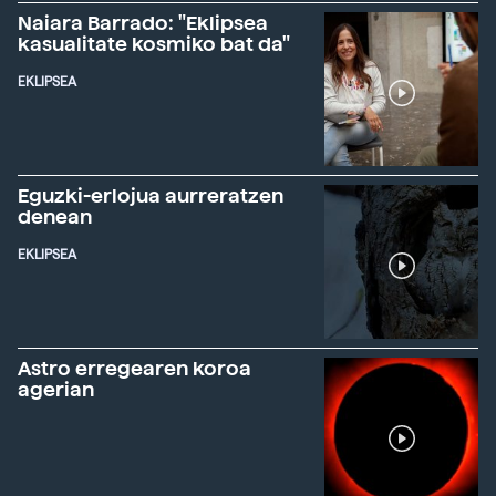
Naiara Barrado: "Eklipsea
kasualitate kosmiko bat da"
EKLIPSEA
Eguzki-erlojua aurreratzen
denean
EKLIPSEA
Astro erregearen koroa
agerian