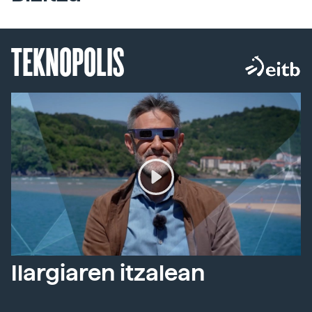
TEKNOPOLIS
Ilargiaren itzalean