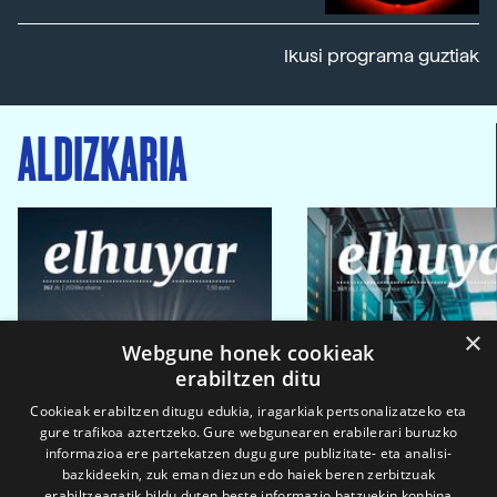
Ikusi programa guztiak
ALDIZKARIA
×
Webgune honek cookieak
erabiltzen ditu
Cookieak erabiltzen ditugu edukia, iragarkiak pertsonalizatzeko eta
gure trafikoa aztertzeko. Gure webgunearen erabilerari buruzko
informazioa ere partekatzen dugu gure publizitate- eta analisi-
bazkideekin, zuk eman diezun edo haiek beren zerbitzuak
erabiltzeagatik bildu duten beste informazio batzuekin konbina