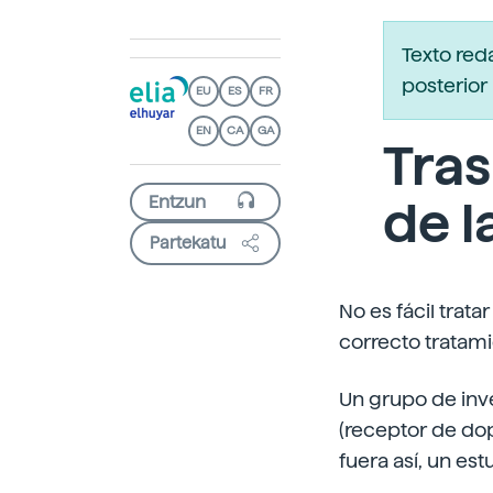
Texto red
posterior 
EU
ES
FR
EN
CA
GA
Tras
de l
Partekatu
No es fácil trata
correcto tratam
Un grupo de inv
(receptor de dop
fuera así, un est