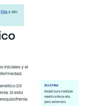
r
Elia
y sin
ico
s iniciales y el
enfermedad.
genético D3
BULETINA
Bidali zure helbide
nia. Si esto
elektronikoa eta
 esquizofrenia.
jaso asteroko