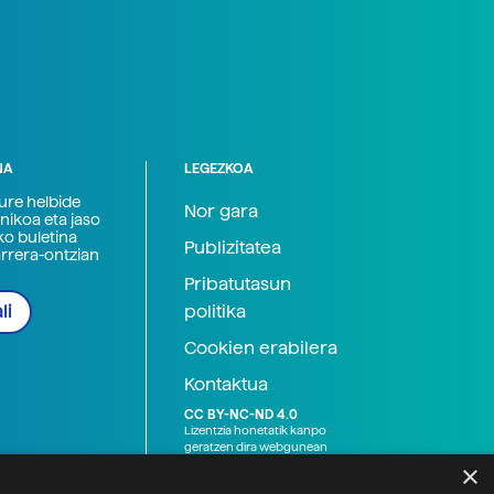
NA
LEGEZKOA
zure helbide
Nor gara
nikoa eta jaso
ko buletina
Publizitatea
arrera-ontzian
Pribatutasun
politika
li
Cookien erabilera
Kontaktua
CC BY-NC-ND 4.0
Lizentzia honetatik kanpo
geratzen dira webgunean
argitaratutako baliabide
×
grafikoak (argazki eta