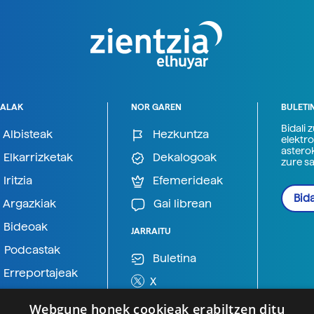
ALAK
NOR GAREN
BULETI
Bidali 
Albisteak
Hezkuntza
elektro
astero
Elkarrizketak
Dekalogoak
zure s
Iritzia
Efemerideak
Bida
Argazkiak
Gai librean
Bideoak
JARRAITU
Podcastak
Buletina
Erreportajeak
X
BlueSky
Webgune honek cookieak erabiltzen ditu