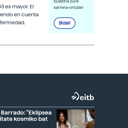
buletina zure
3 es mayor. El
sarrera-ontzian
niendo en cuenta
nfermedad.
Bidali
 Barrado: "Eklipsea
itate kosmiko bat