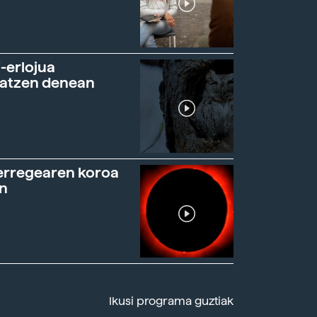
-erlojua
ratzen denean
erregearen koroa
n
Ikusi programa guztiak