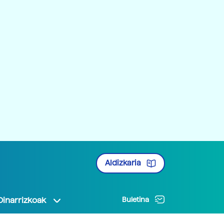
Aldizkaria
Oinarrizkoak
Buletina