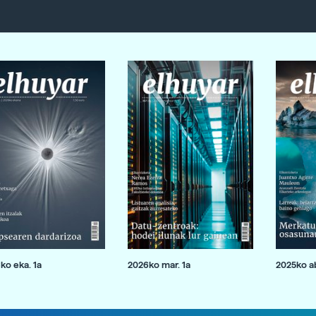
ko eka. 1a
2026ko mar. 1a
2025ko ab