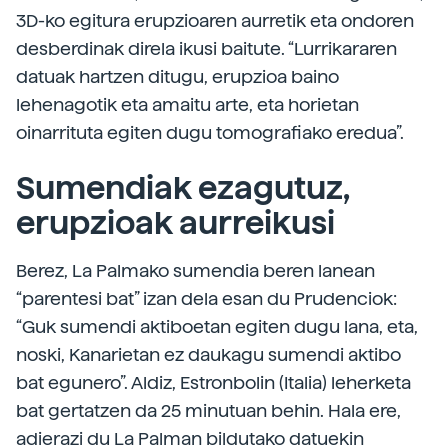
3D-ko egitura erupzioaren aurretik eta ondoren
desberdinak direla ikusi baitute. “Lurrikararen
datuak hartzen ditugu, erupzioa baino
lehenagotik eta amaitu arte, eta horietan
oinarrituta egiten dugu tomografiako eredua”.
Sumendiak ezagutuz,
erupzioak aurreikusi
Berez, La Palmako sumendia beren lanean
“parentesi bat” izan dela esan du Prudenciok:
“Guk sumendi aktiboetan egiten dugu lana, eta,
noski, Kanarietan ez daukagu sumendi aktibo
bat egunero”. Aldiz, Estronbolin (Italia) leherketa
bat gertatzen da 25 minutuan behin. Hala ere,
adierazi du La Palman bildutako datuekin