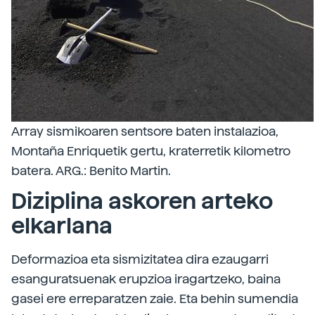
Array sismikoaren sentsore baten instalazioa,
Montaña Enriquetik gertu, kraterretik kilometro
batera. ARG.: Benito Martin.
Diziplina askoren arteko
elkarlana
Deformazioa eta sismizitatea dira ezaugarri
esanguratsuenak erupzioa iragartzeko, baina
gasei ere erreparatzen zaie. Eta behin sumendia