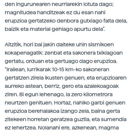
den ingurunearen neurriarekin lotuta dago;
magnitudea handitzeak ez du esan nahi
erupzioa gertatzeko denbora gutxiago falta dela,
baizik eta material gehiago apurtu dela”.
Aitzitik, hori bai jakin daiteke uhin sismikoen
kokapenagatik: zenbat eta sakonera txikiagoan
gertatu, orduan eta gertuago dago erupzioa.
“Irailean, lurrikarak 10-15 km-ko sakoneran
gertatzen zirela ikusten genuen, eta erupzioaren
aurreko astean, berriz, gero eta azalekoagoak
ziren. Bi egun lehenago, ia zero kilometrora
neurtzen genituen. Hortaz, nahiko garbi genuen
erupzioa berehalakoa izango zela, baina gerta
zitekeen horretan geratzea guztia, eta sumendia
ez lehertzea. Nolanahi ere, azkenean, magma