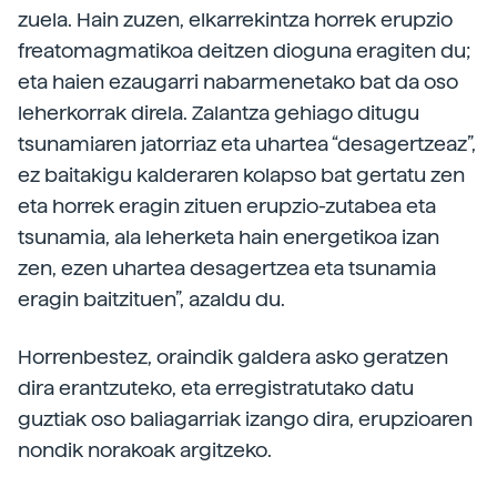
zuela. Hain zuzen, elkarrekintza horrek erupzio
freatomagmatikoa deitzen dioguna eragiten du;
eta haien ezaugarri nabarmenetako bat da oso
leherkorrak direla. Zalantza gehiago ditugu
tsunamiaren jatorriaz eta uhartea “desagertzeaz”,
ez baitakigu kalderaren kolapso bat gertatu zen
eta horrek eragin zituen erupzio-zutabea eta
tsunamia, ala leherketa hain energetikoa izan
zen, ezen uhartea desagertzea eta tsunamia
eragin baitzituen”, azaldu du.
Horrenbestez, oraindik galdera asko geratzen
dira erantzuteko, eta erregistratutako datu
guztiak oso baliagarriak izango dira, erupzioaren
nondik norakoak argitzeko.