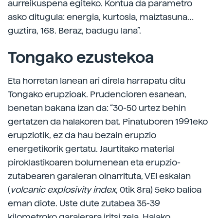
aurreikuspena egiteko. Kontua da parametro
asko ditugula: energia, kurtosia, maiztasuna…
guztira, 168. Beraz, badugu lana”.
Tongako ezustekoa
Eta horretan lanean ari direla harrapatu ditu
Tongako erupzioak. Prudencioren esanean,
benetan bakana izan da: “30-50 urtez behin
gertatzen da halakoren bat. Pinatuboren 1991eko
erupziotik, ez da hau bezain erupzio
energetikorik gertatu. Jaurtitako material
piroklastikoaren bolumenean eta erupzio-
zutabearen garaieran oinarrituta, VEI eskalan
(
volcanic explosivity index
, 0tik 8ra) 5eko balioa
eman diote. Uste dute zutabea 35-39
kilometroko garaierara iritsi zela. Halako