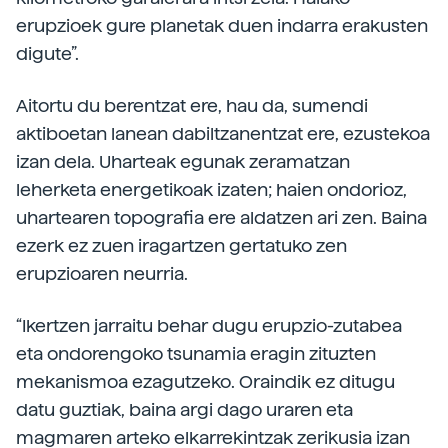
erupzioek gure planetak duen indarra erakusten
digute”.
Aitortu du berentzat ere, hau da, sumendi
aktiboetan lanean dabiltzanentzat ere, ezustekoa
izan dela. Uharteak egunak zeramatzan
leherketa energetikoak izaten; haien ondorioz,
uhartearen topografia ere aldatzen ari zen. Baina
ezerk ez zuen iragartzen gertatuko zen
erupzioaren neurria.
“Ikertzen jarraitu behar dugu erupzio-zutabea
eta ondorengoko tsunamia eragin zituzten
mekanismoa ezagutzeko. Oraindik ez ditugu
datu guztiak, baina argi dago uraren eta
magmaren arteko elkarrekintzak zerikusia izan