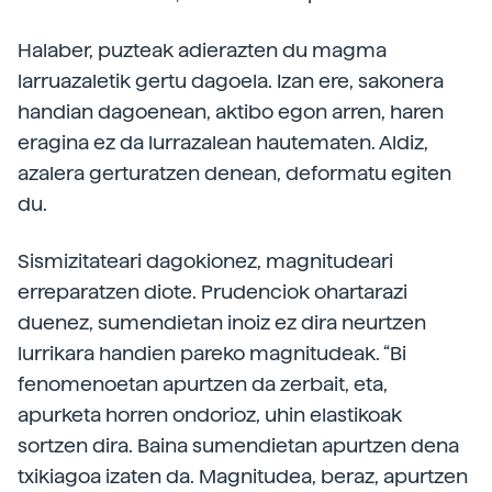
Halaber, puzteak adierazten du magma
larruazaletik gertu dagoela. Izan ere, sakonera
handian dagoenean, aktibo egon arren, haren
eragina ez da lurrazalean hautematen. Aldiz,
azalera gerturatzen denean, deformatu egiten
du.
Sismizitateari dagokionez, magnitudeari
erreparatzen diote. Prudenciok ohartarazi
duenez, sumendietan inoiz ez dira neurtzen
lurrikara handien pareko magnitudeak. “Bi
fenomenoetan apurtzen da zerbait, eta,
apurketa horren ondorioz, uhin elastikoak
sortzen dira. Baina sumendietan apurtzen dena
txikiagoa izaten da. Magnitudea, beraz, apurtzen