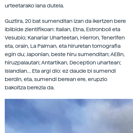
urteetarako lana dutela.
Guztira, 20 bat sumenditan izan da ikertzen bere
ibilbide zientifikoan: Italian, Etna, Estronboli eta
Vesubio; Kanariar Uharteetan, Hierron, Tenerifen
eta, orain, La Palman, eta hiruretan tomografia
egin du; Japonian, beste hiru sumenditan; AEBn,
hiruzpalautan; Antartikan, Deception uhartean;
Islandian… Eta argi dio: ez daude bi sumendi
berdin, eta, sumendi berean ere, erupzio
bakoitza berezia da.