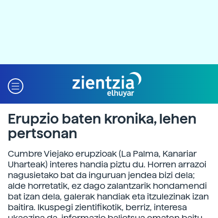
Erupzio baten kronika, lehen
pertsonan
Cumbre Viejako erupzioak (La Palma, Kanariar
Uharteak) interes handia piztu du. Horren arrazoi
nagusietako bat da inguruan jendea bizi dela;
alde horretatik, ez dago zalantzarik hondamendi
bat izan dela, galerak handiak eta itzulezinak izan
baitira. Ikuspegi zientifikotik, berriz, interesa
ukaezina da, informazio baliotsua ematen baitu,