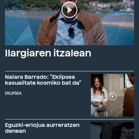
Ilargiaren itzalean
Naiara Barrado: "Eklipsea
kasualitate kosmiko bat da"
EKLIPSEA
Eguzki-erlojua aurreratzen
denean