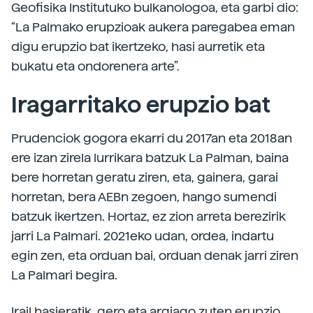
Geofisika Institutuko bulkanologoa, eta garbi dio:
“La Palmako erupzioak aukera paregabea eman
digu erupzio bat ikertzeko, hasi aurretik eta
bukatu eta ondorenera arte”.
Iragarritako erupzio bat
Prudenciok gogora ekarri du 2017an eta 2018an
ere izan zirela lurrikara batzuk La Palman, baina
bere horretan geratu ziren, eta, gainera, garai
horretan, bera AEBn zegoen, hango sumendi
batzuk ikertzen. Hortaz, ez zion arreta berezirik
jarri La Palmari. 2021eko udan, ordea, indartu
egin zen, eta orduan bai, orduan denak jarri ziren
La Palmari begira.
Irail hasieratik, gero eta argiago zuten erupzio