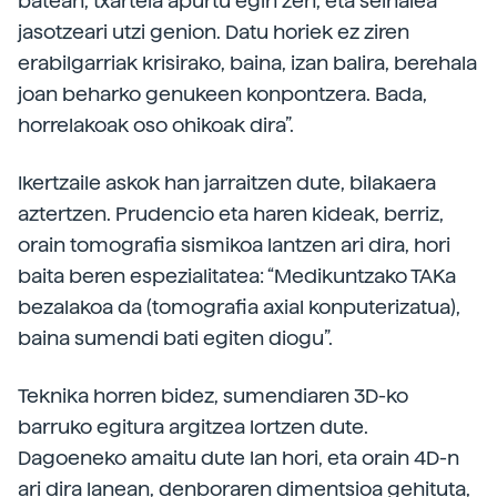
batean, txartela apurtu egin zen, eta seinalea
jasotzeari utzi genion. Datu horiek ez ziren
erabilgarriak krisirako, baina, izan balira, berehala
joan beharko genukeen konpontzera. Bada,
horrelakoak oso ohikoak dira”.
Ikertzaile askok han jarraitzen dute, bilakaera
aztertzen. Prudencio eta haren kideak, berriz,
orain tomografia sismikoa lantzen ari dira, hori
baita beren espezialitatea: “Medikuntzako TAKa
bezalakoa da (tomografia axial konputerizatua),
baina sumendi bati egiten diogu”.
Teknika horren bidez, sumendiaren 3D-ko
barruko egitura argitzea lortzen dute.
Dagoeneko amaitu dute lan hori, eta orain 4D-n
ari dira lanean, denboraren dimentsioa gehituta,