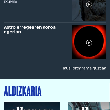
EKLIPSEA
Astro erregearen koroa
agerian
Ikusi programa guztiak
ALDIZKARIA