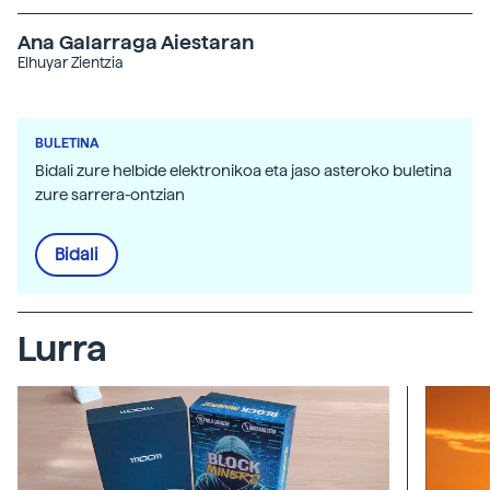
Ana Galarraga Aiestaran
Elhuyar Zientzia
BULETINA
Bidali zure helbide elektronikoa eta jaso asteroko buletina
zure sarrera-ontzian
Bidali
Lurra