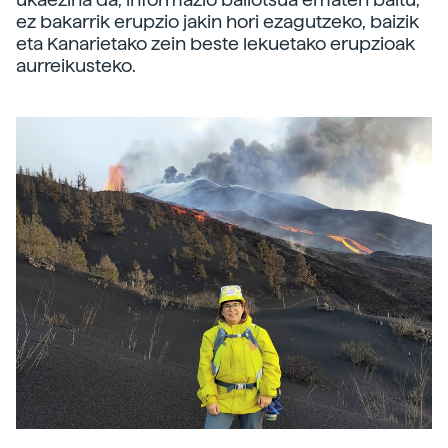
ez bakarrik erupzio jakin hori ezagutzeko, baizik
eta Kanarietako zein beste lekuetako erupzioak
aurreikusteko.