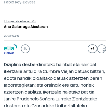
Pablo Rey-Devesa
Elhuyar aldizkaria: 345
Ana Galarraga Aiestaran
2022-03-01
EU
Diziplina desberdinetako hainbat eta hainbat
ikertzaile aritu dira Cumbre Viejan datuak biltzen,
edota handik bidalitako datuak aztertzen beren
laborategietan; eta oraindik ere datu horiek
aztertzen dabiltza. Ikertzaile haietako bat da
Janire Prudencio Soñora Lurreko Zientzietako
doktorea eta Granadako Unibertsitateko