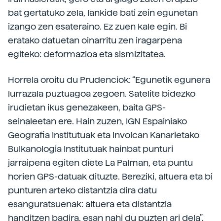
bat gertatuko zela, lankide bati zein egunetan
izango zen esateraino. Ez zuen kale egin. Bi
eratako datuetan oinarritu zen iragarpena
egiteko: deformazioa eta sismizitatea.
Horrela oroitu du Prudenciok: “Egunetik egunera
lurrazala puztuagoa zegoen. Satelite bidezko
irudietan ikus genezakeen, baita GPS-
seinaleetan ere. Hain zuzen, IGN Espainiako
Geografia Institutuak eta Involcan Kanarietako
Bulkanologia Institutuak hainbat punturi
jarraipena egiten diete La Palman, eta puntu
horien GPS-datuak dituzte. Bereziki, altuera eta bi
punturen arteko distantzia dira datu
esanguratsuenak: altuera eta distantzia
handitzen badira, esan nahi du puzten ari dela”.