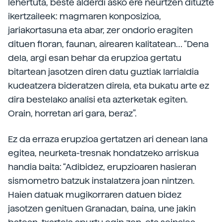
lehertuta, beste alderdi asko ere neurtzen dituzte
ikertzaileek: magmaren konposizioa,
jariakortasuna eta abar, zer ondorio eragiten
dituen floran, faunan, airearen kalitatean… “Dena
dela, argi esan behar da erupzioa gertatu
bitartean jasotzen diren datu guztiak larrialdia
kudeatzera bideratzen direla, eta bukatu arte ez
dira bestelako analisi eta azterketak egiten.
Orain, horretan ari gara, beraz”.
Ez da erraza erupzioa gertatzen ari denean lana
egitea, neurketa-tresnak hondatzeko arriskua
handia baita: “Adibidez, erupzioaren hasieran
sismometro batzuk instalatzera joan nintzen.
Haien datuak mugikorraren datuen bidez
jasotzen genituen Granadan, baina, une jakin