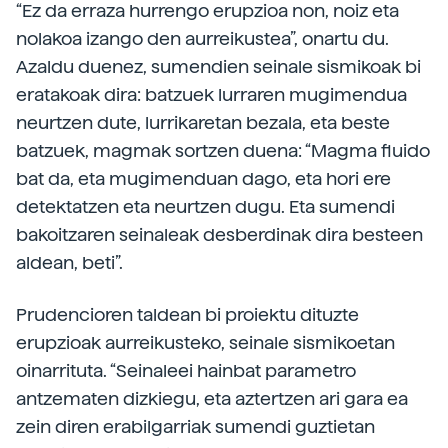
“Ez da erraza hurrengo erupzioa non, noiz eta
nolakoa izango den aurreikustea”, onartu du.
Azaldu duenez, sumendien seinale sismikoak bi
eratakoak dira: batzuek lurraren mugimendua
neurtzen dute, lurrikaretan bezala, eta beste
batzuek, magmak sortzen duena: “Magma fluido
bat da, eta mugimenduan dago, eta hori ere
detektatzen eta neurtzen dugu. Eta sumendi
bakoitzaren seinaleak desberdinak dira besteen
aldean, beti”.
Prudencioren taldean bi proiektu dituzte
erupzioak aurreikusteko, seinale sismikoetan
oinarrituta. “Seinaleei hainbat parametro
antzematen dizkiegu, eta aztertzen ari gara ea
zein diren erabilgarriak sumendi guztietan