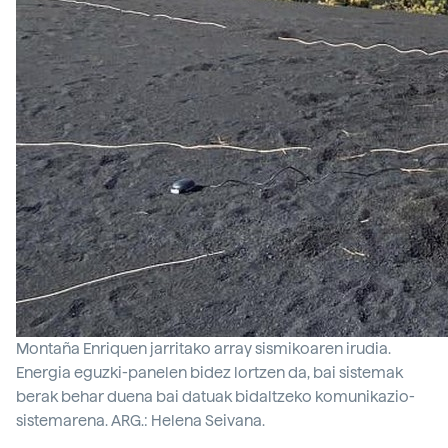
Montaña Enriquen jarritako array sismikoaren irudia.
Energia eguzki-panelen bidez lortzen da, bai sistemak
berak behar duena bai datuak bidaltzeko komunikazio-
sistemarena. ARG.: Helena Seivana.