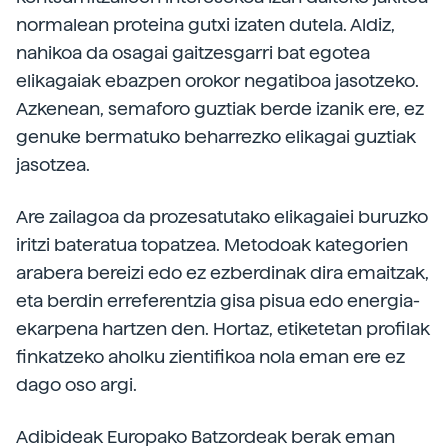
normalean proteina gutxi izaten dutela. Aldiz,
nahikoa da osagai gaitzesgarri bat egotea
elikagaiak ebazpen orokor negatiboa jasotzeko.
Azkenean, semaforo guztiak berde izanik ere, ez
genuke bermatuko beharrezko elikagai guztiak
jasotzea.
Are zailagoa da prozesatutako elikagaiei buruzko
iritzi bateratua topatzea. Metodoak kategorien
arabera bereizi edo ez ezberdinak dira emaitzak,
eta berdin erreferentzia gisa pisua edo energia-
ekarpena hartzen den. Hortaz, etiketetan profilak
finkatzeko aholku zientifikoa nola eman ere ez
dago oso argi.
Adibideak Europako Batzordeak berak eman