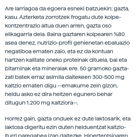
Are larriagoa da egoera esneki batzuekin; gazta,
kasu. Azterketa zorrotzek frogatu dute koipe-
kontzentrazio altua duen arren, gazta oso
elikagarria dela. Baina gaztaren koipearen %80
asea denez, nutrizio-profil gehienetan ebaluazio
negatiboa ematen zaio, eta ez da kontuan
hartzen kalitate oneko proteinak dituela, bai eta
bitaminak eta mineralak ere. 50 gramoko gazta-
zati batek erraz asimila daitekeen 300-500 mg
kaltzio ematen digu --emakume zein gizon,
heldu asko ez dira heltzen egunero behar
ditugun 1.200 mg kaltziora--.
Horrez gain, gazta onduek ez dute laktosarik, eta
laktosa digeritu ezin duten helduentzat kaltzio-
iturri paregabea izan daitezke. Hipertentsioaren