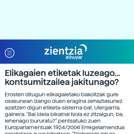
Elikagaien etiketak luzeago...
kontsumitzailea jakitunago?
Erosten ditugun elikagaietako bakoitzak gure
osasunean izango duen eragina zehaztasunez
azaltzen digun etiketa-sistema bat. Ulergarria,
gainera. "Bai ideia bikaina! Nola ez zitzaigun, ba,
lehenago bururatu?" pentsatuko zuen
Europarlamentuak 1924/2006 Erregelamendua
prestatzen zuen bitartean. "Dietarekin lotura