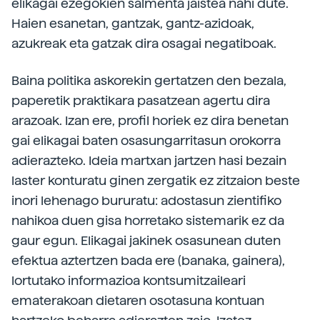
elikagai ezegokien salmenta jaistea nahi dute.
Haien esanetan, gantzak, gantz-azidoak,
azukreak eta gatzak dira osagai negatiboak.
Baina politika askorekin gertatzen den bezala,
paperetik praktikara pasatzean agertu dira
arazoak. Izan ere, profil horiek ez dira benetan
gai elikagai baten osasungarritasun orokorra
adierazteko. Ideia martxan jartzen hasi bezain
laster konturatu ginen zergatik ez zitzaion beste
inori lehenago bururatu: adostasun zientifiko
nahikoa duen gisa horretako sistemarik ez da
gaur egun. Elikagai jakinek osasunean duten
efektua aztertzen bada ere (banaka, gainera),
lortutako informazioa kontsumitzaileari
ematerakoan dietaren osotasuna kontuan