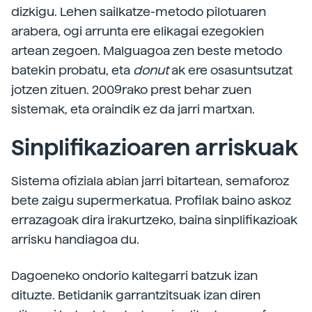
dizkigu. Lehen sailkatze-metodo pilotuaren
arabera, ogi arrunta ere elikagai ezegokien
artean zegoen. Malguagoa zen beste metodo
batekin probatu, eta
donut
ak ere osasuntsutzat
jotzen zituen. 2009rako prest behar zuen
sistemak, eta oraindik ez da jarri martxan.
Sinplifikazioaren arriskuak
Sistema ofiziala abian jarri bitartean, semaforoz
bete zaigu supermerkatua. Profilak baino askoz
errazagoak dira irakurtzeko, baina sinplifikazioak
arrisku handiagoa du.
Dagoeneko ondorio kaltegarri batzuk izan
dituzte. Betidanik garrantzitsuak izan diren