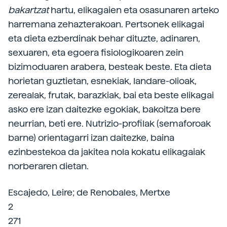
bakartzat
hartu, elikagaien eta osasunaren arteko
harremana zehazterakoan. Pertsonek elikagai
eta dieta ezberdinak behar dituzte, adinaren,
sexuaren, eta egoera fisiologikoaren zein
bizimoduaren arabera, besteak beste. Eta dieta
horietan guztietan, esnekiak, landare-olioak,
zerealak, frutak, barazkiak, bai eta beste elikagai
asko ere izan daitezke egokiak, bakoitza bere
neurrian, beti ere. Nutrizio-profilak (semaforoak
barne) orientagarri izan daitezke, baina
ezinbestekoa da jakitea nola kokatu elikagaiak
norberaren dietan.
Escajedo, Leire; de Renobales, Mertxe
2
271