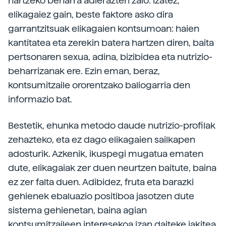
hartzeko beharra adierazten zaio. Izatez,
elikagaiez gain, beste faktore asko dira
garrantzitsuak elikagaien kontsumoan: haien
kantitatea eta zerekin batera hartzen diren, baita
pertsonaren sexua, adina, bizibidea eta nutrizio-
beharrizanak ere. Ezin eman, beraz,
kontsumitzaile ororentzako baliogarria den
informazio bat.
Bestetik, ehunka metodo daude nutrizio-profilak
zehazteko, eta ez dago elikagaien sailkapen
adosturik. Azkenik, ikuspegi mugatua ematen
dute, elikagaiak zer duen neurtzen baitute, baina
ez zer falta duen. Adibidez, fruta eta barazki
gehienek ebaluazio positiboa jasotzen dute
sistema gehienetan, baina agian
kontsumitzaileen interesekoa izan daiteke jakitea