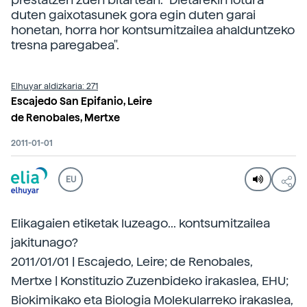
duten gaixotasunek gora egin duten garai
honetan, horra hor kontsumitzailea ahalduntzeko
tresna paregabea".
Elhuyar aldizkaria: 271
Escajedo San Epifanio, Leire
de Renobales, Mertxe
2011-01-01
EU
Elikagaien etiketak luzeago... kontsumitzailea
jakitunago?
2011/01/01 | Escajedo, Leire; de Renobales,
Mertxe | Konstituzio Zuzenbideko irakaslea, EHU;
Biokimikako eta Biologia Molekularreko irakaslea,