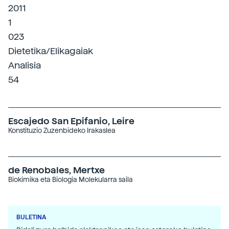
2011
1
023
Dietetika/Elikagaiak
Analisia
54
Escajedo San Epifanio, Leire
Konstituzio Zuzenbideko Irakaslea
de Renobales, Mertxe
Biokimika eta Biologia Molekularra saila
BULETINA