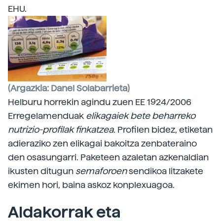
EHU.
(Argazkia: Danel Solabarrieta)
Helburu horrekin agindu zuen EE 1924/2006
Erregelamenduak
elikagaiek bete beharreko
nutrizio-profilak finkatzea.
Profilen bidez, etiketan
adieraziko zen elikagai bakoitza zenbateraino
den osasungarri. Paketeen azaletan azkenaldian
ikusten ditugun
semaforoen
sendikoa litzakete
ekimen hori, baina askoz konplexuagoa.
Aldakorrak eta