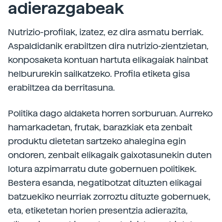
adierazgabeak
Nutrizio-profilak, izatez, ez dira asmatu berriak.
Aspaldidanik erabiltzen dira nutrizio-zientzietan,
konposaketa kontuan hartuta elikagaiak hainbat
helbururekin sailkatzeko. Profila etiketa gisa
erabiltzea da berritasuna.
Politika dago aldaketa horren sorburuan. Aurreko
hamarkadetan, frutak, barazkiak eta zenbait
produktu dietetan sartzeko ahalegina egin
ondoren, zenbait elikagaik gaixotasunekin duten
lotura azpimarratu dute gobernuen politikek.
Bestera esanda, negatibotzat dituzten elikagai
batzuekiko neurriak zorroztu dituzte gobernuek,
eta, etiketetan horien presentzia adierazita,