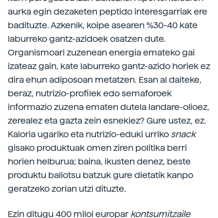
aurka egin dezaketen peptido interesgarriak ere
badituzte. Azkenik, koipe asearen %30-40 kate
laburreko gantz-azidoek osatzen dute.
Organismoari zuzenean energia emateko gai
izateaz gain, kate laburreko gantz-azido horiek ez
dira ehun adiposoan metatzen. Esan al daiteke,
beraz, nutrizio-profilek edo semaforoek
informazio zuzena ematen dutela landare-olioez,
zerealez eta gazta zein esnekiez? Gure ustez, ez.
Kaloria ugariko eta nutrizio-eduki urriko
snack
gisako produktuak omen ziren politika berri
horien helburua; baina, ikusten denez, beste
produktu baliotsu batzuk gure dietatik kanpo
geratzeko zorian utzi dituzte.
Ezin ditugu 400 miloi europar
kontsumitzaile