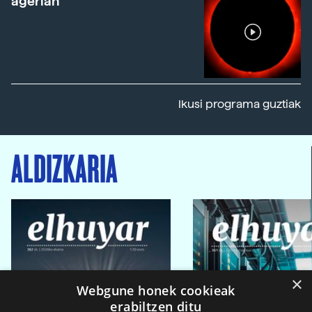
agerian
Ikusi programa guztiak
ALDIZKARIA
×
Webgune honek cookieak
erabiltzen ditu