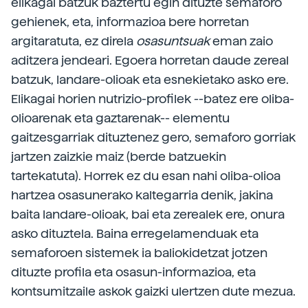
elikagai batzuk baztertu egin dituzte semaforo
gehienek, eta, informazioa bere horretan
argitaratuta, ez direla
osasuntsuak
eman zaio
aditzera jendeari. Egoera horretan daude zereal
batzuk, landare-olioak eta esnekietako asko ere.
Elikagai horien nutrizio-profilek --batez ere oliba-
olioarenak eta gaztarenak-- elementu
gaitzesgarriak dituztenez gero, semaforo gorriak
jartzen zaizkie maiz (berde batzuekin
tartekatuta). Horrek ez du esan nahi oliba-olioa
hartzea osasunerako kaltegarria denik, jakina
baita landare-olioak, bai eta zerealek ere, onura
asko dituztela. Baina erregelamenduak eta
semaforoen sistemek ia baliokidetzat jotzen
dituzte profila eta osasun-informazioa, eta
kontsumitzaile askok gaizki ulertzen dute mezua.