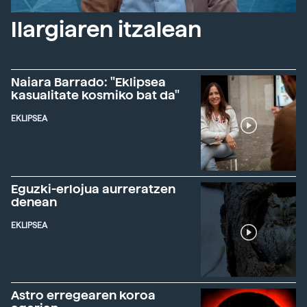
Ilargiaren itzalean
Naiara Barrado: "Eklipsea
kasualitate kosmiko bat da"
EKLIPSEA
Eguzki-erlojua aurreratzen
denean
EKLIPSEA
Astro erregearen koroa