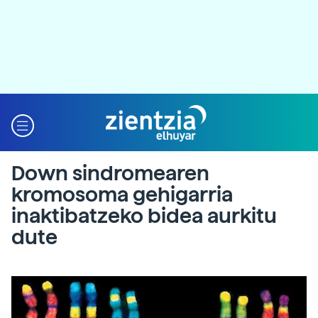
Down sindromearen
kromosoma gehigarria
inaktibatzeko bidea aurkitu
dute