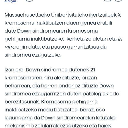
Massachusettseko Unibertsitateko ikertzaileek X
kromosoma inaktibatzen duen genea erabili
dute Down sindromearen kromosoma
gehigarria inaktibatzeko. Ikerketa zeluletan eta
in
vitro
egin dute, eta pauso garrantzitsua da
sindromea ezagutzeko.
Izan ere, Down sindromea dutenek 21
kromosomaren hiru ale dituzte, bi izan
beharrean, eta horren ondorioz dituzte Down
sindromea ezaugarritzen duten patologiak edo
berezitasunak. Kromosoma gehigarria
inaktibatzeko modu bat izatea, beraz, oso
lagungarria da Down sindromearekin lotutako
mekanismo zelularrak ezagutzeko eta haiek