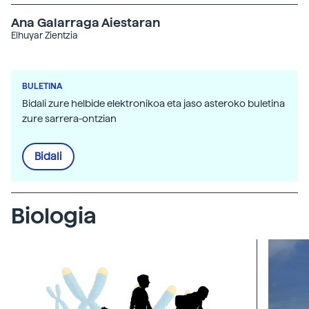
Ana Galarraga Aiestaran
Elhuyar Zientzia
BULETINA
Bidali zure helbide elektronikoa eta jaso asteroko buletina
zure sarrera-ontzian
Bidali
Biologia