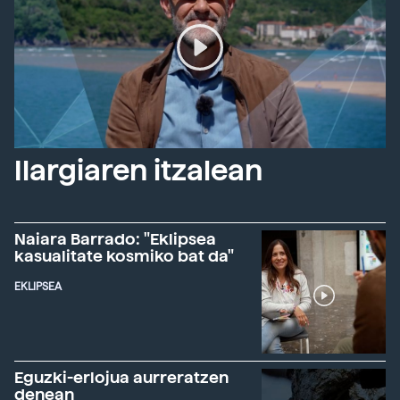
Ilargiaren itzalean
Naiara Barrado: "Eklipsea
kasualitate kosmiko bat da"
EKLIPSEA
Eguzki-erlojua aurreratzen
denean