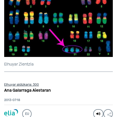
Elhuyar Zientzia
Elhuyar aldizkaria: 300
Ana Galarraga Aiestaran
2013-07-18
EU