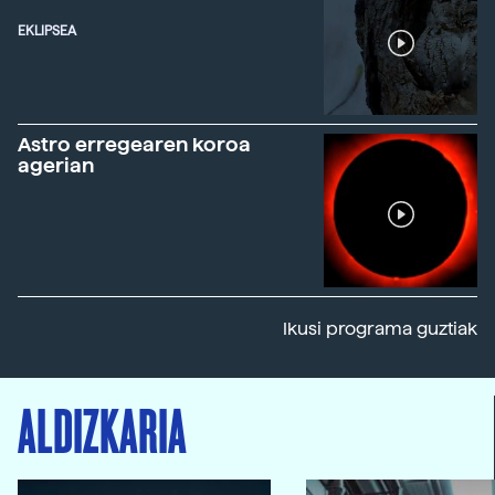
EKLIPSEA
Astro erregearen koroa
agerian
Ikusi programa guztiak
ALDIZKARIA