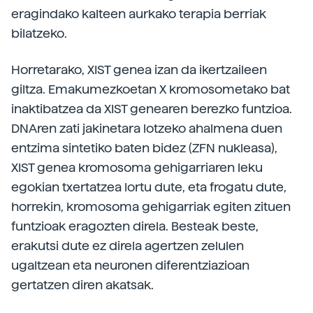
eragindako kalteen aurkako terapia berriak
bilatzeko.
Horretarako, XIST genea izan da ikertzaileen
giltza. Emakumezkoetan X kromosometako bat
inaktibatzea da XIST genearen berezko funtzioa.
DNAren zati jakinetara lotzeko ahalmena duen
entzima sintetiko baten bidez (ZFN nukleasa),
XIST genea kromosoma gehigarriaren leku
egokian txertatzea lortu dute, eta frogatu dute,
horrekin, kromosoma gehigarriak egiten zituen
funtzioak eragozten direla. Besteak beste,
erakutsi dute ez direla agertzen zelulen
ugaltzean eta neuronen diferentziazioan
gertatzen diren akatsak.