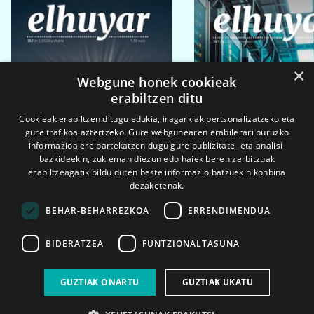
×
Webgune honek cookieak
erabiltzen ditu
Cookieak erabiltzen ditugu edukia, iragarkiak pertsonalizatzeko eta
gure trafikoa aztertzeko. Gure webgunearen erabilerari buruzko
informazioa ere partekatzen dugu gure publizitate- eta analisi-
bazkideekin, zuk eman diezun edo haiek beren zerbitzuak
erabiltzeagatik bildu duten beste informazio batzuekin konbina
dezaketenak.
BEHAR-BEHARREZKOA
ERRENDIMENDUA
BIDERATZEA
FUNTZIONALTASUNA
2026ko eka. 1a
2026ko mar. 1a
GUZTIAK ONARTU
GUZTIAK UKATU