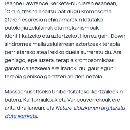
Jeanne Lawrence ikerketa-buruaren esanean,
“Orain, tresna ahaltsu bat dugu kromosoma
21aren espresio gehigarriarekin lotutako
patologia zelularrak eta mekanismoak
identifikatzeko eta aztertzeko”. Horrez gain, Down
sindromea maila zelularrean aztertzeak terapia
berrietarako atea irekiko duela aurreratu du. Are
gehiago, epe luzera, terapia kromosomikoak
garatu daitezkeela ere iradoki du, gaur egun
terapia genikoa garatzen ari den bezala.
Massachusettseko Unibertsitateko ikertzaileekin
batera, Kaliforniakoak eta Vancouverrekoak ere
aritu dira lanean, eta
Nature aldizkarian argitaratu
dute ikerketa
.