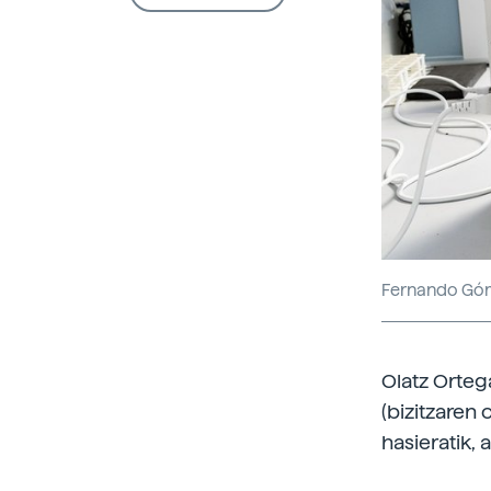
Fernando Gó
Olatz Ortega
(bizitzaren 
hasieratik, 