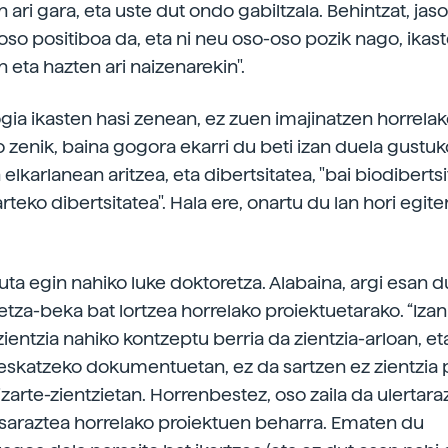
 ari gara, eta uste dut ondo gabiltzala. Behintzat, jas
so positiboa da, eta ni neu oso-oso pozik nago, ikast
 eta hazten ari naizenarekin".
ogia ikasten hasi zenean, ez zuen imajinatzen horrelak
o zenik, baina gogora ekarri du beti izan duela gustuk
elkarlanean aritzea, eta dibertsitatea, "bai biodibertsi
teko dibertsitatea". Hala ere, onartu du lan hori egite
uta egin nahiko luke doktoretza. Alabaina, argi esan d
tza-beka bat lortzea horrelako proiektuetarako. “Izan
zientzia nahiko kontzeptu berria da zientzia-arloan, et
eskatzeko dokumentuetan, ez da sartzen ez zientzia
izarte-zientzietan. Horrenbestez, oso zaila da ulertara
usaraztea horrelako proiektuen beharra. Ematen du