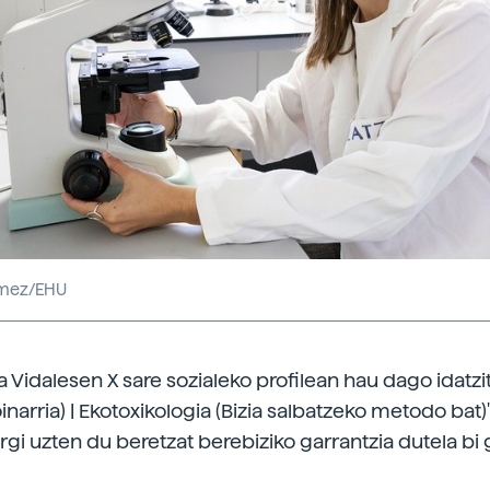
mez/EHU
 Vidalesen X sare sozialeko profilean hau dago idatzit
oinarria) | Ekotoxikologia (Bizia salbatzeko metodo bat)"
argi uzten du beretzat berebiziko garrantzia dutela bi 