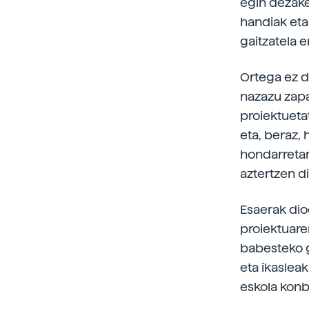
egin dezake
handiak eta
gaitzatela e
Ortega ez da
nazazu zapa
proiektuetat
eta, beraz, 
hondarretan
aztertzen di
Esaerak dio
proiektuaren
babesteko g
eta ikasleak
eskola kon