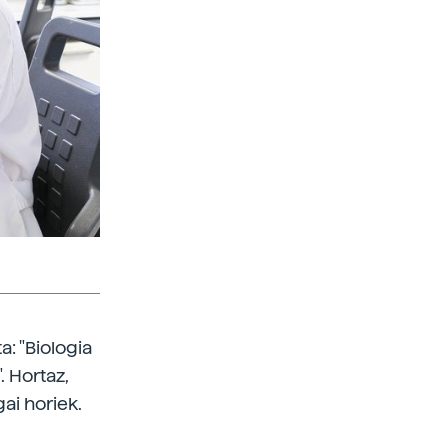
a: "Biologia
. Hortaz,
gai horiek.