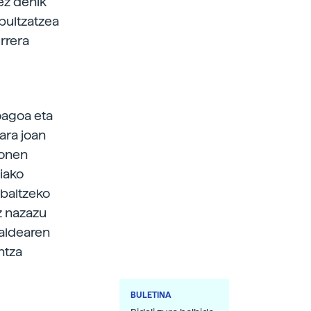
 ez denik
bultzatzea
urrera
koagoa eta
iara joan
sonen
iako
abaltzeko
Ez nazazu
taldearen
ntza
BULETINA