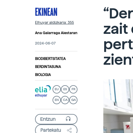
EKINEAN
“Der
zait
Elhuyar aldizkaria: 355
Ana Galarraga Aiestaran
pert
2024-06-07
zien
BIODIBERTSITATEA
BERDINTASUNA
BIOLOGIA
EU
ES
FR
EN
CA
GA
Partekatu