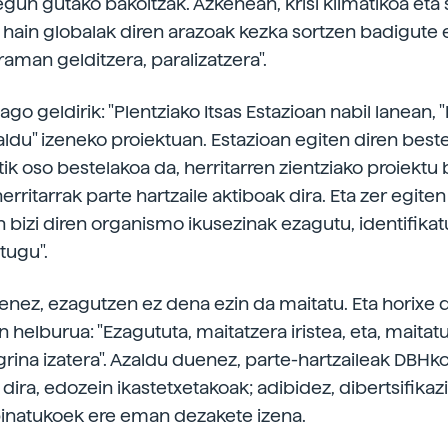
gun gutako bakoitzak. Azkenean, krisi klimatikoa eta s
 hain globalak diren arazoak kezka sortzen badigute e
raman gelditzera, paralizatzera".
go geldirik: "Plentziako Itsas Estazioan nabil lanean, 
ldu" izeneko proiektuan. Estazioan egiten diren best
ik oso bestelakoa da, herritarren zientziako proiektu b
herritarrak parte hartzaile aktiboak dira. Eta zer egite
 bizi diren organismo ikusezinak ezagutu, identifikat
tugu".
enez, ezagutzen ez dena ezin da maitatu. Eta horixe 
 helburua: "Ezagututa, maitatzera iristea, eta, maitatu
rina izatera". Azaldu duenez, parte-hartzaileak DBHko
 dira, edozein ikastetxetakoak; adibidez, dibertsifika
binatukoek ere eman dezakete izena.