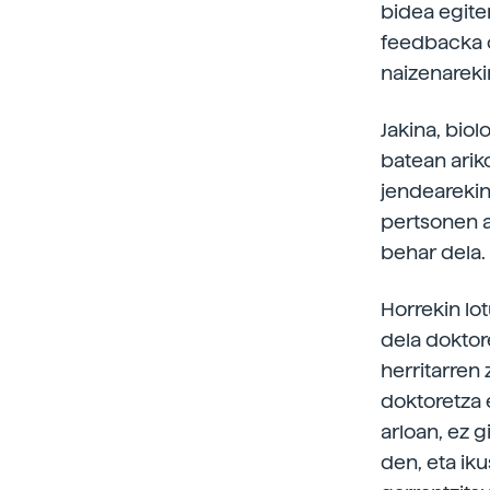
bidea egiten
feedbacka o
naizenarekin
Jakina, biol
batean arik
jendearekin 
pertsonen ar
behar dela.
Horrekin lot
dela doktore
herritarren 
doktoretza 
arloan, ez g
den, eta ik