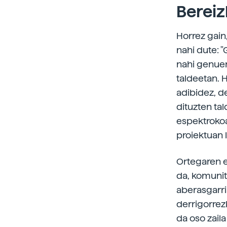
Bereiz
Horrez gain,
nahi dute: 
nahi genuen
taldeetan. 
adibidez, d
dituzten ta
espektrokoak
proiektuan 
Ortegaren e
da, komunita
aberasgarria
derrigorrez
da oso zaila