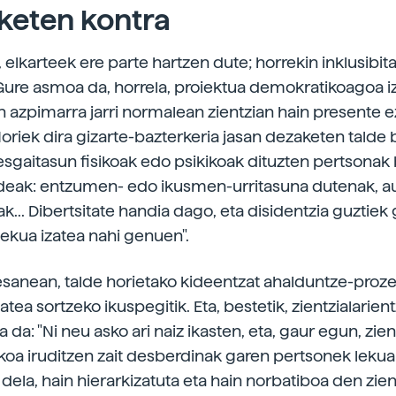
keten kontra
 elkarteek ere parte hartzen dute; horrekin inklusibit
"Gure asmoa da, horrela, proiektua demokratikoagoa iz
 azpimarra jarri normalean zientzian hain presente 
Horiek dira gizarte-bazterkeria jasan dezaketen talde 
esgaitasun fisikoak edo psikikoak dituzten pertsonak 
ldeak: entzumen- edo ikusmen-urritasuna dutenak, 
... Dibertsitate handia dago, eta disidentzia guztiek
lekua izatea nahi genuen".
sanean, talde horietako kideentzat ahalduntze-proz
tea sortzeko ikuspegitik. Eta, bestetik, zientzialarient
 da: "Ni neu asko ari naiz ikasten, eta, gaur egun, zien
koa iruditzen zait desberdinak garen pertsonek lekua 
 dela, hain hierarkizatuta eta hain norbatiboa den zien