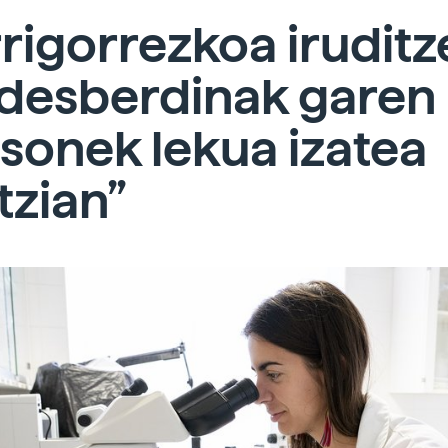
rigorrezkoa iruditz
 desberdinak garen
sonek lekua izatea
tzian”