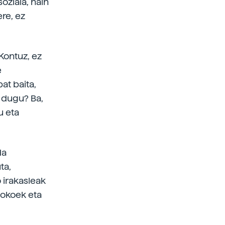
oziala, hain
re, ez
"Kontuz, ez
e
at baita,
n dugu? Ba,
u eta
da
ta,
 irakasleak
ziokoek eta