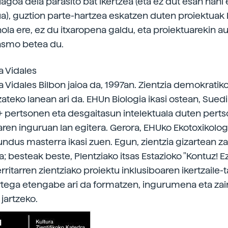
agoa dela parasito bat ikertzea (eta ez dut esan nahi
ua), guztion parte-hartzea eskatzen duten proiektuak 
ola ere, ez du itxaropena galdu, eta proiektuarekin a
 asmo betea du.
a Vidales
a Vidales Bilbon jaioa da, 1997an. Zientzia demokrati
zateko lanean ari da. EHUn Biologia ikasi ostean, Sued
 pertsonen eta desgaitasun intelektuala duten pert
ren inguruan lan egitera. Gerora, EHUko Ekotoxikolog
dus masterra ikasi zuen. Egun, zientzia gizartean z
a; besteak beste, Plentziako itsas Estazioko "Kontuz! 
rritarren zientziako proiektu inklusiboaren ikertzaile-
rtega etengabe ari da formatzen, ingurumena eta zai
jartzeko.