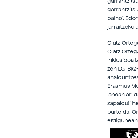
garrantzitsu
garrantzits
baino”. Edon
jarraitzeko
Olatz Orteg
Olatz Orteg
inklusiboa i
zen LGTBIQ+
ahalduntzea
Erasmus Mun
lanean ari d
zapaldu!" he
parte da. O
erdigunean 