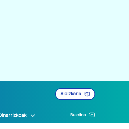
Aldizkaria
Oinarrizkoak
Buletina