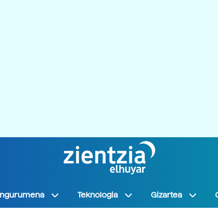
Ingurumena
Teknologia
Gizartea