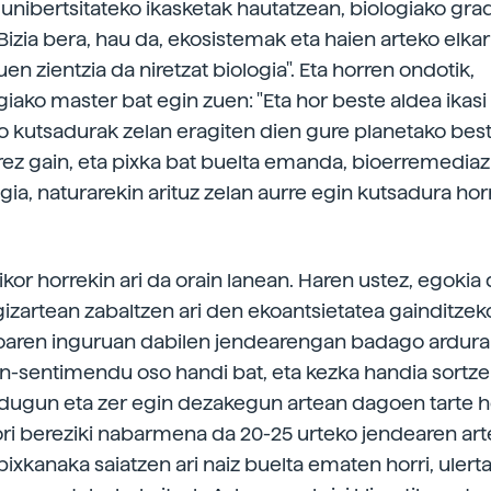
 unibertsitateko ikasketak hautatzean, biologiako gra
"Bizia bera, hau da, ekosistemak eta haien arteko elka
uen zientzia da niretzat biologia". Eta horren ondotik,
giako master bat egin zuen: "Eta hor beste aldea ikas
iko kutsadurak zelan eragiten dien gure planetako best
rrez gain, eta pixka bat buelta emanda, bioerremediazi
ia, naturarekin arituz zelan aurre egin kutsadura horr
.
kor horrekin ari da orain lanean. Haren ustez, egokia 
izartean zabaltzen ari den ekoantsietatea gainditzek
oaren inguruan dabilen jendearengan badago ardura
n-sentimendu oso handi bat, eta kezka handia sortze
dugun eta zer egin dezakegun artean dagoen tarte h
ri bereziki nabarmena da 20-25 urteko jendearen art
pixkanaka saiatzen ari naiz buelta ematen horri, ulerta