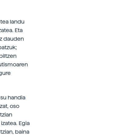
atea landu
atea. Eta
ez dauden
batzuk;
biltzen
autismoaren
 gure
esu handia
zat, oso
tzian
izatea. Egia
tzian, baina