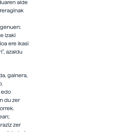
duaren alde
rreraginak
i genuen:
e izaki
oa ere ikasi
i", azaldu
da, gainera,
o.
 edo
n du zer
orrek.
ean;
raziz zer