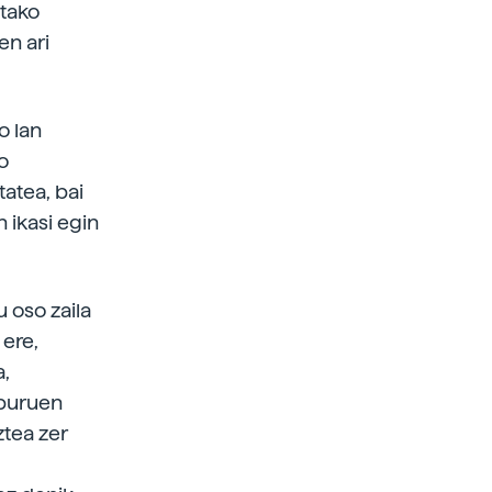
otako
en ari
o lan
o
tatea, bai
n ikasi egin
u oso zaila
 ere,
a,
 puruen
ztea zer