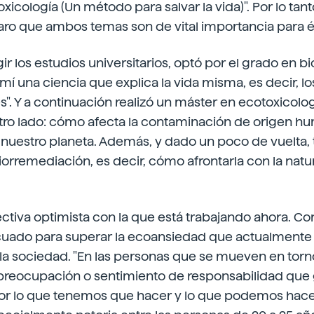
toxicología (Un método para salvar la vida)". Por lo tan
laro que ambos temas son de vital importancia para é
ir los estudios universitarios, optó por el grado en bio
 mí una ciencia que explica la vida misma, es decir, l
". Y a continuación realizó un máster en ecotoxicologí
tro lado: cómo afecta la contaminación de origen hu
nuestro planeta. Además, y dado un poco de vuelta,
orremediación, es decir, cómo afrontarla con la natur
ectiva optimista con la que está trabajando ahora. C
ado para superar la ecoansiedad que actualmente 
la sociedad. "En las personas que se mueven en torn
 preocupación o sentimiento de responsabilidad que
r lo que tenemos que hacer y lo que podemos hacer