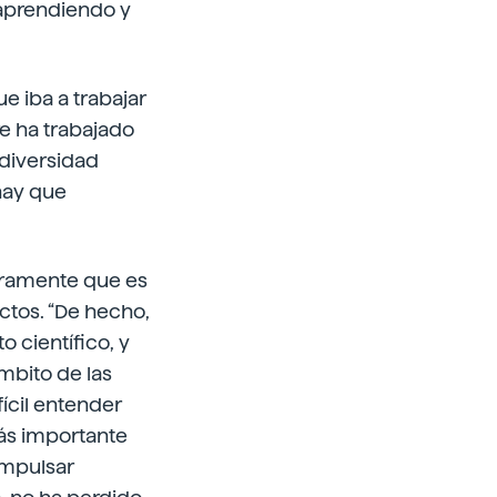
 aprendiendo y
e iba a trabajar
e ha trabajado
odiversidad
hay que
laramente que es
ctos. “De hecho,
 científico, y
mbito de las
fícil entender
más importante
impulsar