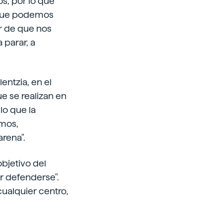
s, por lo que
o que podemos
ar de que nos
 parar, a
entzia, en el
e se realizan en
lo que la
emos,
arena".
bjetivo del
r defenderse".
cualquier centro,