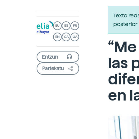
Texto red
posterior 
EU
ES
FR
EN
CA
GA
“Me
las
Partekatu
dife
en l