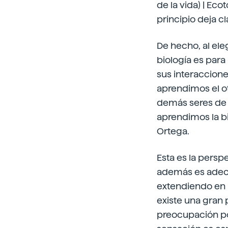
de la vida) | Eco
principio deja c
De hecho, al eleg
biología es para
sus interacciones
aprendimos el o
demás seres de 
aprendimos la bi
Ortega.
Esta es la persp
además es adecu
extendiendo en 
existe una gran
preocupación po