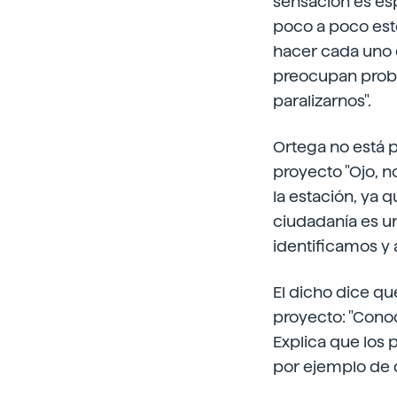
sensación es esp
poco a poco est
hacer cada uno de
preocupan proble
paralizarnos".
Ortega no está p
proyecto "Ojo, n
la estación, ya 
ciudadanía es u
identificamos y 
El dicho dice qu
proyecto: "Conoc
Explica que los 
por ejemplo de 