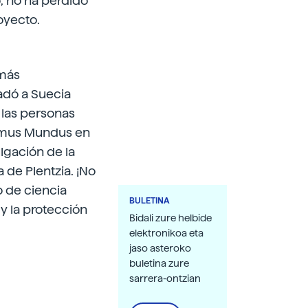
o, no ha perdido
oyecto.
 más
ladó a Suecia
 las personas
asmus Mundus en
lgación de la
a de Plentzia. ¡No
o de ciencia
BULETINA
y la protección
Bidali zure helbide
elektronikoa eta
jaso asteroko
buletina zure
sarrera-ontzian