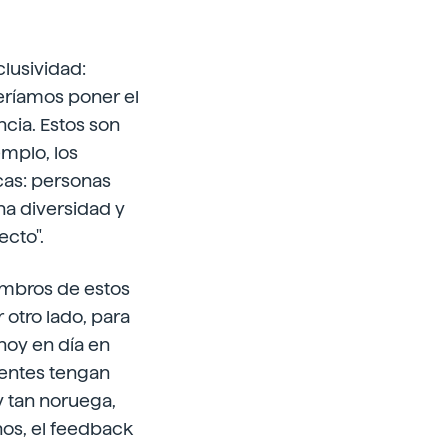
clusividad:
eríamos poner el
cia. Estos son
emplo, los
cas: personas
ha diversidad y
ecto".
mbros de estos
 otro lado, para
hoy en día en
rentes tengan
y tan noruega,
os, el feedback