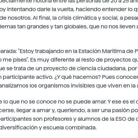
ecialmente notoria entre las personas de 20 a 25 año
oy intentando darle la vuelta, haciendo entender l
 nosotros. Al final, la crisis climática y social, a pes
mas tan grandes y tan globales, que no nos lleven a
arada: "Estoy trabajando en la Estación Marítima de Pl
o me pises". Es muy diferente al resto de proyectos qu
que se trata de un proyecto de ciencia ciudadana, por 
n participante activo. ¿Y qué hacemos? Pues conoc
analizamos los organismos invisibles que viven en la 
e lo que no se conoce no se puede amar. Y ese es el o
erse, llegar a amar y, queriendo, a ser una pasión po
participantes son profesores y alumnos de la ESO de 
diversificación y escuela combinada.