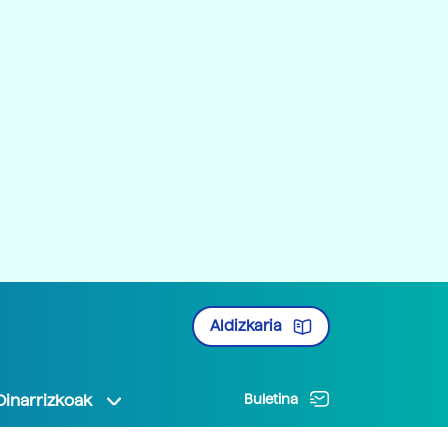
Aldizkaria
Oinarrizkoak
Buletina