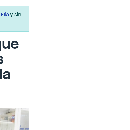
r
Elia
y sin
que
s
da