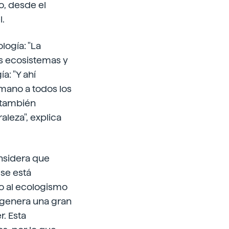
to, desde el
l.
logía: "La
os ecosistemas y
a: "Y ahí
mano a todos los
 también
aleza", explica
onsidera que
se está
o al ecologismo
 genera una gran
. Esta