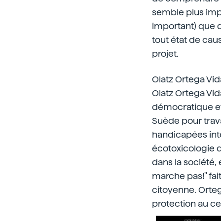
semble plus impor
important) que d
tout état de caus
projet.
Olatz Ortega Vid
Olatz Ortega Vid
démocratique et i
Suède pour trav
handicapées inte
écotoxicologie de
dans la société, 
marche pas!" fai
citoyenne. Orteg
protection au ce