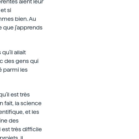
entes aient leur
et si
mmes bien. Au
ce que j'apprends
u'il allait
avec des gens qui
ité parmi les
u'il est très
 fait, la science
tifique, et les
ine des
st très difficile
rojets. Il