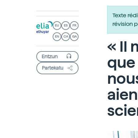
Texte réd
révision 
EU
ES
FR
EN
CA
GA
« Il
que
Partekatu
nou
aien
scie