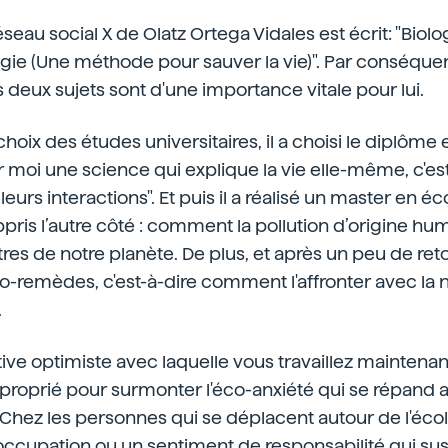
réseau social X de Olatz Ortega Vidales est écrit: "Biolo
logie (Une méthode pour sauver la vie)". Par conséquen
les deux sujets sont d'une importance vitale pour lui.
 choix des études universitaires, il a choisi le diplôme 
r moi une science qui explique la vie elle-même, c'est
urs interactions". Et puis il a réalisé un master en éc
ppris l’autre côté : comment la pollution d’origine hu
êtres de notre planète. De plus, et après un peu de ret
bio-remèdes, c'est-à-dire comment l'affronter avec la n
.
ive optimiste avec laquelle vous travaillez maintenant
approprié pour surmonter l'éco-anxiété qui se répand
 "Chez les personnes qui se déplacent autour de l'écol
ccupation ou un sentiment de responsabilité qui su