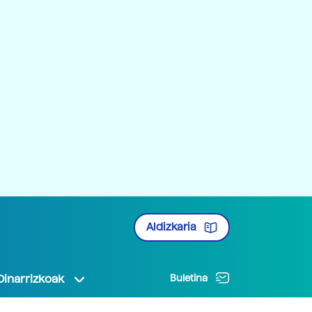
Aldizkaria
Oinarrizkoak
Buletina