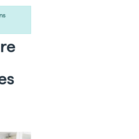
ns
ire
es