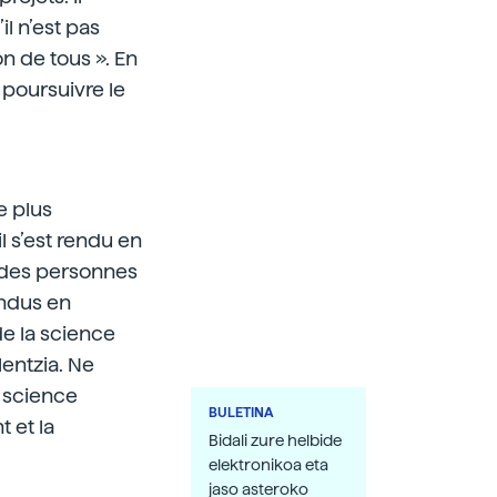
il n’est pas
n de tous ». En
e poursuivre le
e plus
l s’est rendu en
t des personnes
undus en
de la science
lentzia. Ne
e science
BULETINA
 et la
Bidali zure helbide
elektronikoa eta
jaso asteroko