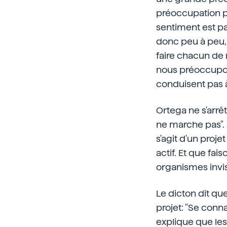
préoccupation p
sentiment est pa
donc peu à peu, 
faire chacun de 
nous préoccupon
conduisent pas à
Ortega ne s'arrête
ne marche pas". Il
s'agit d'un proj
actif. Et que fa
organismes invisi
Le dicton dit que
projet: "Se conna
explique que les