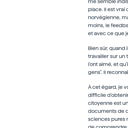
me semble indis
place. Il est vrai
norvégienne, ma
moins, le feedbac
et avec ce que je
Bien sûr, quand i
travailler sur un 
l'ont aimé, et qu'i
gens". Il reconna
À cet égard, je v
difficile d'obten
citoyenne est un
documents de de
sciences pures ni
de comprendre ce 