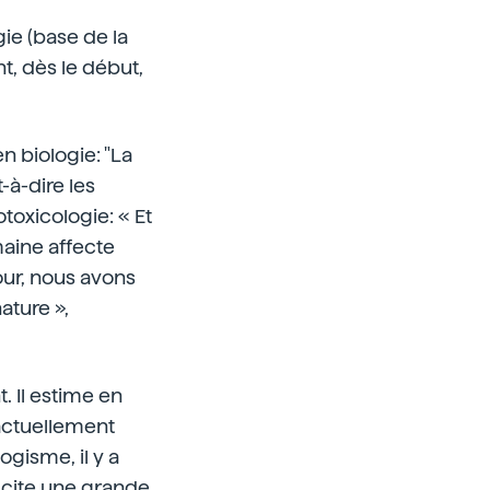
gie (base de la
t, dès le début,
en biologie: "La
-à-dire les
otoxicologie: « Et
maine affecte
our, nous avons
ature »,
. Il estime en
 actuellement
ogisme, il y a
scite une grande