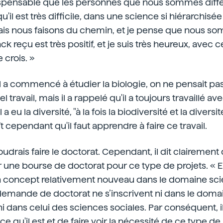
pensable que les personnes que nous sommes différ
 qu'il est très difficile, dans une science si hiérarchisée 
is nous faisons du chemin, et je pense que nous so
k reçu est très positif, et je suis très heureux, avec 
 crois. »
l a commencé à étudier la biologie, on ne pensait pas q
tel travail, mais il a rappelé qu'il a toujours travaillé 
l a eu la diversité, "à la fois la biodiversité et la divers
ît cependant qu'il faut apprendre à faire ce travail.
oudrais faire le doctorat. Cependant, il dit clairement q
ir une bourse de doctorat pour ce type de projets. « En
 concept relativement nouveau dans le domaine scien
mande de doctorat ne s’inscrivent ni dans le doma
 dans celui des sciences sociales. Par conséquent, il e
qu'il est et de faire voir la nécessité de ce type de p