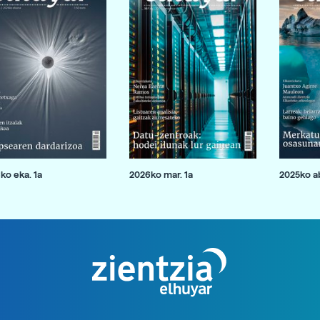
ko eka. 1a
2026ko mar. 1a
2025ko ab