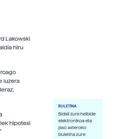
rd Lakowski
ldia hiru
iroago
e luzera
Beraz,
BULETINA
a
Bidali zure helbide
elektronikoa eta
iek hipotesi
jaso asteroko
”
buletina zure