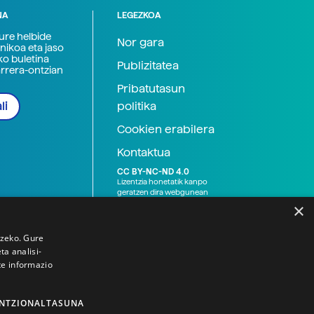
NA
LEGEZKOA
zure helbide
Nor gara
nikoa eta jaso
ko buletina
Publizitatea
arrera-ontzian
Pribatutasun
politika
li
Cookien erabilera
Kontaktua
CC BY-NC-ND 4.0
Lizentzia honetatik kanpo
geratzen dira webgunean
argitaratutako baliabide
×
grafikoak (argazki eta
ilustrazioak), baita Elhuyar ez
den bestelako erakunde eta
tzeko. Gure
norbanakoek idatzitakoak
a analisi-
ere. Kanpo-esteken bidez
te informazio
emandako edukiak esteka
horietan agertzen den
lizentziapean daude,
gehienetan copyright-a
NTZIONALTASUNA