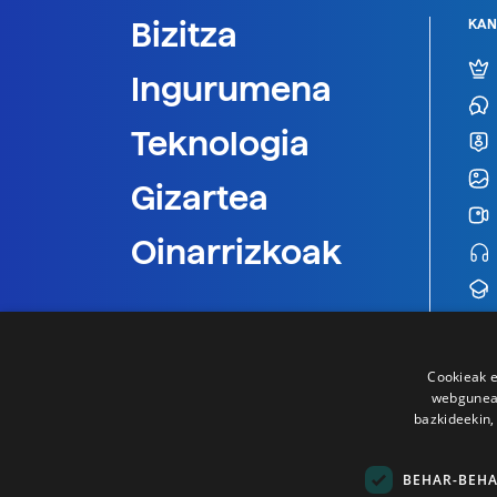
Bizitza
KAN
Ingurumena
Teknologia
Gizartea
Oinarrizkoak
Cookieak e
webgunear
bazkideekin,
BEHAR-BEH