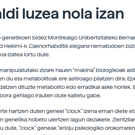
aldi luzea nola izan
 genetikoen bidez Montrealgo Unibertsitateko Berna
ed Hekimi-k
Caenorhabditis
elegans
nematodoen bizia
oa izatea lortu dute.
manipulatutako zizare hauen “makina” biologikoak ast
en du eta metabolitoak ere astiroago pilatzen dira. Ep
datzen dituzte metabolito edo erradikal aske horiek. 
bora gehiago irauten dute kaltetu gabe.
rte hartzen duten geneei “clock” izena eman diete et
n genetika hobeto ulertzen lagun dezakete. Zientzilar
u dute, “clock” geneak “erloju psikologiko orokorraren