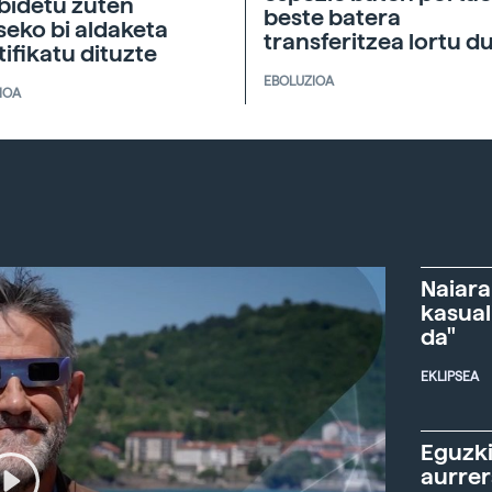
bidetu zuten
beste batera
seko bi aldaketa
transferitzea lortu d
tifikatu dituzte
EBOLUZIOA
IOA
Naiara
kasual
da"
EKLIPSEA
Eguzki
aurre