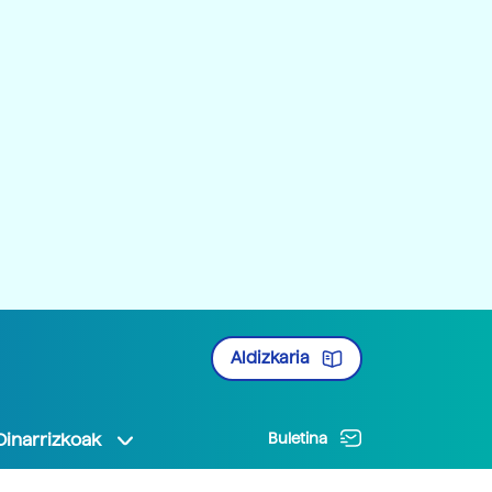
Aldizkaria
Oinarrizkoak
Buletina