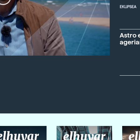
EKLIPSEA
Astro 
ageria