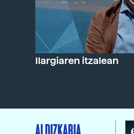
Ilargiaren itzalean
ALDIZKARIA