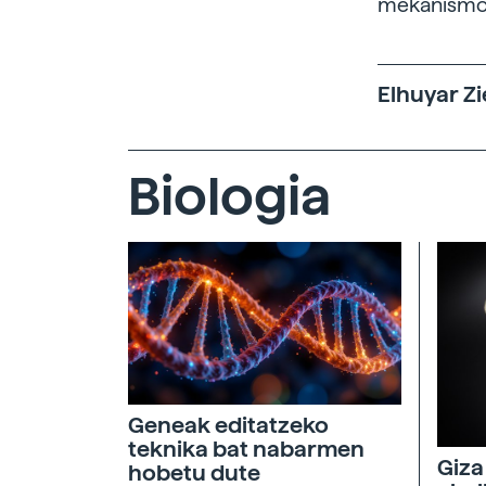
mekanismok
Elhuyar Zi
Biologia
Geneak editatzeko
teknika bat nabarmen
Giza
hobetu dute