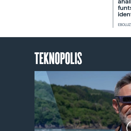
ahal
funt
iden
EBOLUZ
TEKNOPOLIS