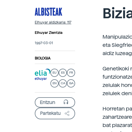
ALBISTEAK
Bizi
Elhuyar aldizkaria: 117
Elhuyar Zientzia
Manipulazio
1997-03-01
eta Siegfri
aldiz luzeag
BIOLOGIA
Genetikoki 
EU
ES
FR
funtzionatz
EN
CA
GA
zelulak hon
zelulek den
Horretan pa
Partekatu
zahartzeare
bat plazarat