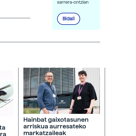
sarrera-ontzian
Bidali
Hainbat gaixotasunen
arriskua aurresateko
ta
markatzaileak
era