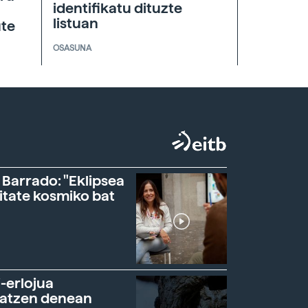
identifikatu dituzte
listuan
ute
OSASUNA
 Barrado: "Eklipsea
itate kosmiko bat
-erlojua
ratzen denean