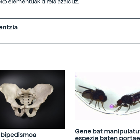
o elementuak direla azalduz.
entzia
Gene bat manipulatu
 bipedismoa
espezie baten porta