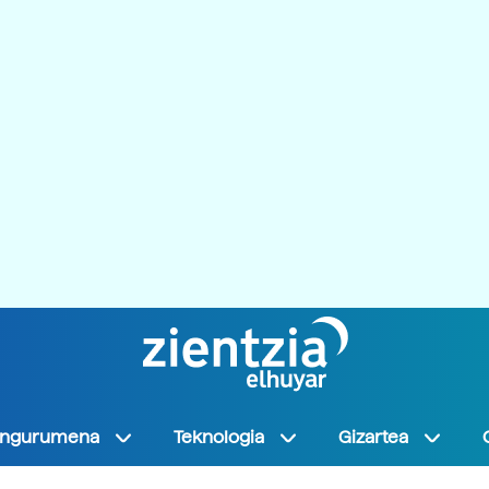
Ingurumena
Teknologia
Gizartea