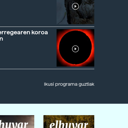
erregearen koroa
n
Ikusi programa guztiak