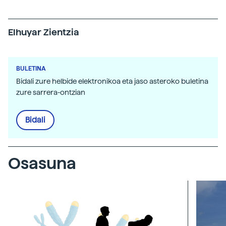
Elhuyar Zientzia
BULETINA
Bidali zure helbide elektronikoa eta jaso asteroko buletina
zure sarrera-ontzian
Bidali
Osasuna