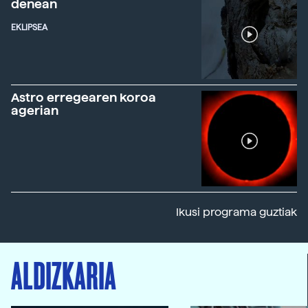
denean
EKLIPSEA
Astro erregearen koroa
agerian
Ikusi programa guztiak
ALDIZKARIA