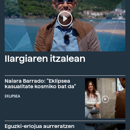
Ilargiaren itzalean
Naiara Barrado: "Eklipsea
kasualitate kosmiko bat da"
EKLIPSEA
Eguzki-erlojua aurreratzen