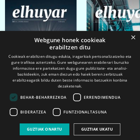
×
Webgune honek cookieak
erabiltzen ditu
Cookieak erabiltzen ditugu edukia, iragarkiak pertsonalizatzeko eta
gure trafikoa aztertzeko. Gure webgunearen erabilerari buruzko
informazioa ere partekatzen dugu gure publizitate- eta analisi-
bazkideekin, zuk eman diezun edo haiek beren zerbitzuak
erabiltzeagatik bildu duten beste informazio batzuekin konbina
dezaketenak.
BEHAR-BEHARREZKOA
ERRENDIMENDUA
BIDERATZEA
FUNTZIONALTASUNA
2026ko eka. 1a
2026ko mar. 1a
GUZTIAK ONARTU
GUZTIAK UKATU