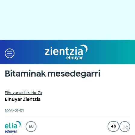
Bitaminak mesedegarri
Elhuyar aldizkaria: 79
Elhuyar Zientzia
1994-01-01
EU