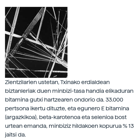
Zientzilarien ustetan, Txinako erdialdean
biztanleriak duen minbizi-tasa handia elikaduran
bitamina gutxi hartzearen ondorio da. 33.000
pertsona ikertu dituzte, eta egunero E bitamina
(argazkikoa), beta-karotenoa eta selenioa bost
urtean emanda, minbiziz hildakoen kopurua % 13
jaitsi da.