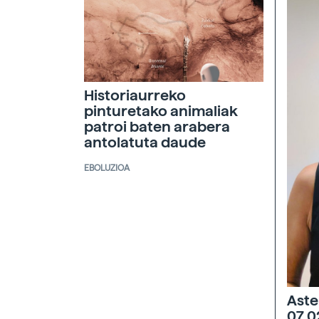
Historiaurreko
pinturetako animaliak
patroi baten arabera
antolatuta daude
EBOLUZIOA
Aste
07 0