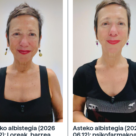
ko albistegia (2026
Asteko albistegia (20
2): Loreak, barrea,
06 12): psikofarmako