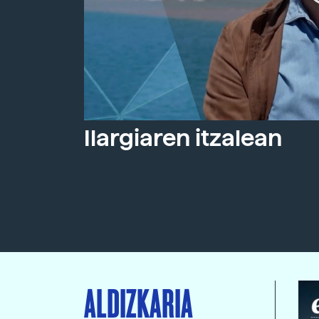
Ilargiaren itzalean
ALDIZKARIA