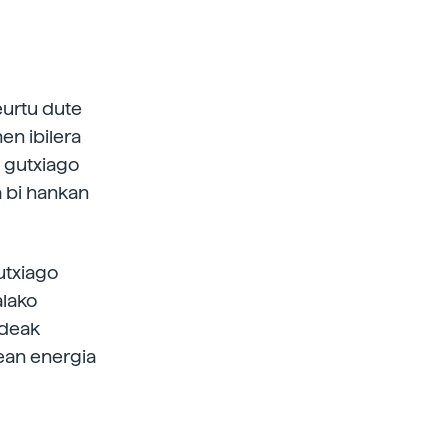
eurtu dute
en ibilera
a gutxiago
a bi hankan
utxiago
alako
ldeak
zean energia