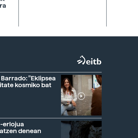
ra
 Barrado: "Eklipsea
itate kosmiko bat
-erlojua
ratzen denean