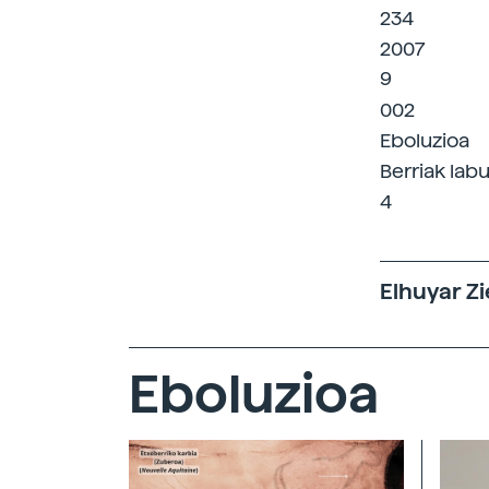
234
2007
9
002
Eboluzioa
Berriak labu
4
Elhuyar Zi
Eboluzioa