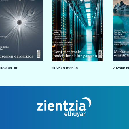
ko eka. 1a
2026ko mar. 1a
2025ko ab