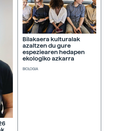
Bilakaera kulturalak
azaltzen du gure
espeziearen hedapen
ekologiko azkarra
BIOLOGIA
26
ak