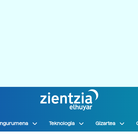
Ingurumena
Teknologia
Gizartea