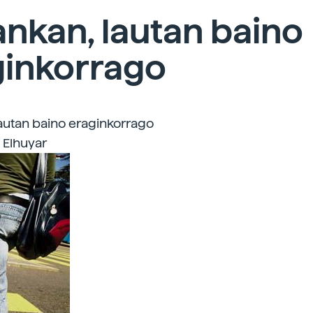
ankan, lautan baino
ginkorrago
lautan baino eraginkorrago
| Elhuyar