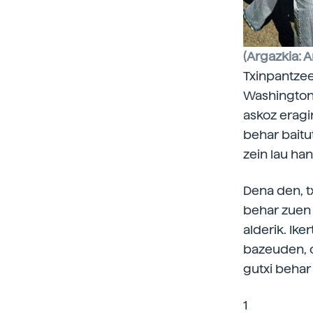
(Argazkia: A
Txinpantzee
Washington 
askoz eragi
behar baitu
zein lau han
Dena den, t
behar zuen 
alderik. Ik
bazeuden, o
gutxi behar
1