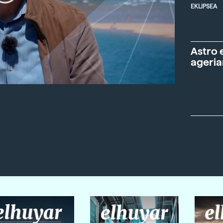
EKLIPSEA
Astro 
ageria