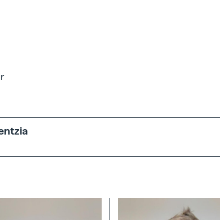
r
entzia