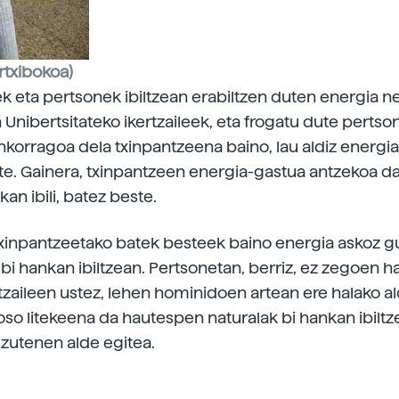
rtxibokoa)
k eta pertsonek ibiltzean
erabiltzen duten energia n
Unibertsitateko ikertzaileek, eta frogatu dute pertson
nkorragoa dela txinpantzeena baino, lau aldiz energi
te. Gainera, txinpantzeen energia-gastua antzekoa d
kan ibili, batez beste.
xinpantzeetako batek besteek baino energia askoz g
bi hankan ibiltzean. Pertsonetan, berriz, ez zegoen h
ertzaileen ustez, lehen hominidoen artean ere halako a
so litekeena da hautespen naturalak bi hankan ibilt
 zutenen alde egitea.