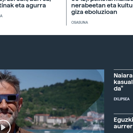
tinak eta agurra
nerabeetan eta kultu
giza eboluzioan
IA
OSASUNA
Naiara
kasual
da"
EKLIPSEA
Eguzki
aurre