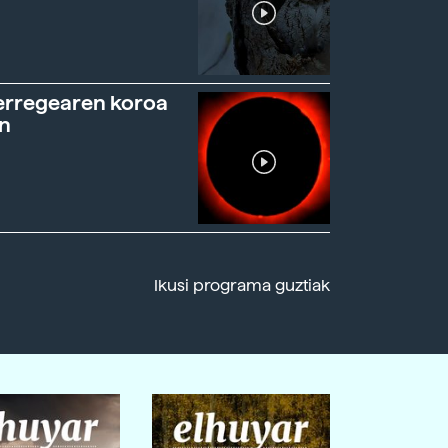
erregearen koroa
n
Ikusi programa guztiak