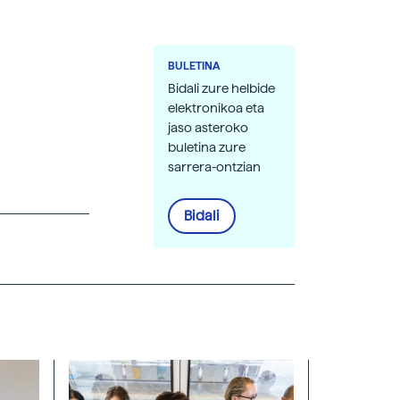
BULETINA
Bidali zure helbide
elektronikoa eta
jaso asteroko
buletina zure
sarrera-ontzian
Bidali