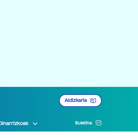
Aldizkaria
Oinarrizkoak
Buletina