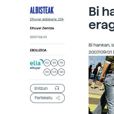
ALBISTEAK
Bi h
era
Elhuyar aldizkaria: 234
Elhuyar Zientzia
2007-09-01
Bi hankan, 
EBOLUZIOA
2007/09/01 
EU
ES
FR
EN
CA
GA
Partekatu