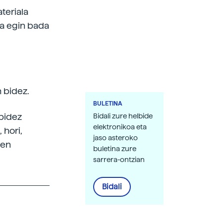
teriala
tsa egin bada
 bidez.
BULETINA
bidez
Bidali zure helbide
elektronikoa eta
 hori,
jaso asteroko
ien
buletina zure
sarrera-ontzian
Bidali