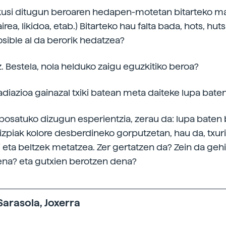
ikusi ditugun beroaren hedapen-motetan bitarteko ma
irea, likidoa, etab.) Bitarteko hau falta bada, hots, hu
osible al da berorik hedatzea?
z. Bestela, nola helduko zaigu eguzkitiko beroa?
adiazioa gainazal txiki batean meta daiteke lupa baten
satuko dizugun esperientzia, zerau da: lupa baten 
izpiak kolore desberdineko gorputzetan, hau da, txuri,
i eta beltzek metatzea. Zer gertatzen da? Zein da geh
na? eta gutxien berotzen dena?
arasola, Joxerra