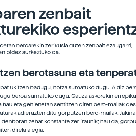
aren zenbait
turekiko esperient
oetan beroarekin zerikusia duten zenbait ezaugarri,
en bidez aurkeztuko da.
tzen berotasuna eta tenpera
 bat ukitzen badugu, hotza sumatuko dugu. Aldiz ber
dugu beroa sumatuko dugu. Gauza askorekin errepik
a hau eta gehienetan sentitzen diren bero-mailak de
raturak adierazten ditu gorputzen bero-mailak. Jakin
 denboran zehar konstante zer iraunik; hau da, gorp
iten direla alegia.