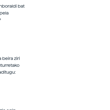
nboraldi bat
epela
?
a beira ziri
uturretako
aditugu: