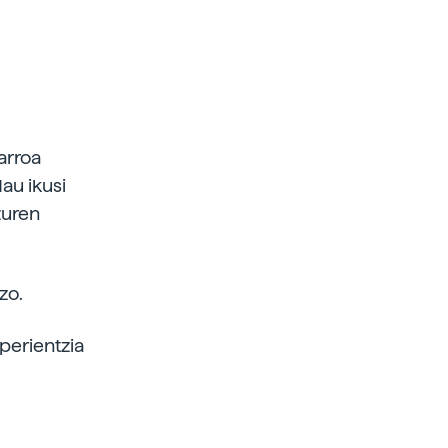
arroa
au ikusi
zuren
zo.
sperientzia