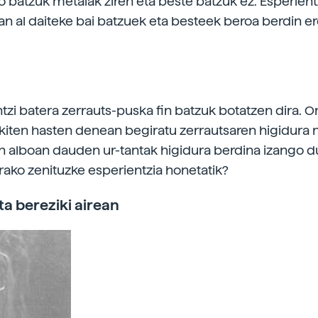
ko batzuk metalak ziren eta beste batzuk ez. Esperient
n al daiteke bai batzuek eta besteek beroa berdin e
tzi batera zerrauts-puska fin batzuk botatzen dira. 
rakiten hasten denean begiratu zerrautsaren higidura 
n alboan dauden ur-tantak higidura berdina izango du
rako zenituzke esperientzia honetatik?
a bereziki airean