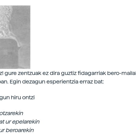
z! gure zentzuak ez dira guztiz fidagarriak bero-maila
an. Egin dezagun esperientzia erraz bat:
gun hiru ontzi
otzarekin
at ur epelarekin
ur beroarekin