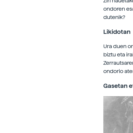
Ziri haueta
ondoren esa
dutenik?
Likidotan
Ura duen on
biztu eta i
Zerrautsare
ondorio ate
Gasetan et