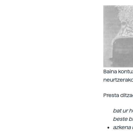
Baina kontu
neurtzerako
Presta ditza
bat ur h
beste b
azkena 