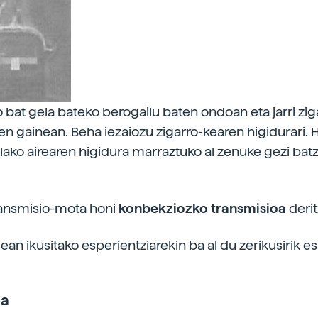
o bat gela bateko berogailu baten ondoan eta jarri zig
en gainean. Beha iezaiozu zigarro-kearen higidurari. H
ako airearen higidura marraztuko al zenuke gezi bat
ransmisio-mota honi
konbekziozko transmisioa
derit
ean ikusitako esperientziarekin ba al du zerikusirik e
oa