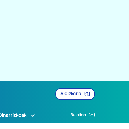
Aldizkaria
Oinarrizkoak
Buletina