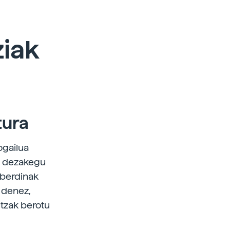
ziak
tura
ogailua
a dezakegu
sberdinak
a denez,
utzak berotu