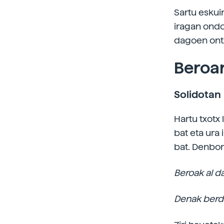
Sartu eskui
iragan ondo
dagoen ontz
Beroa
Solidotan
Hartu txotx l
bat eta ura 
bat. Denbor
Beroak al 
Denak berdi