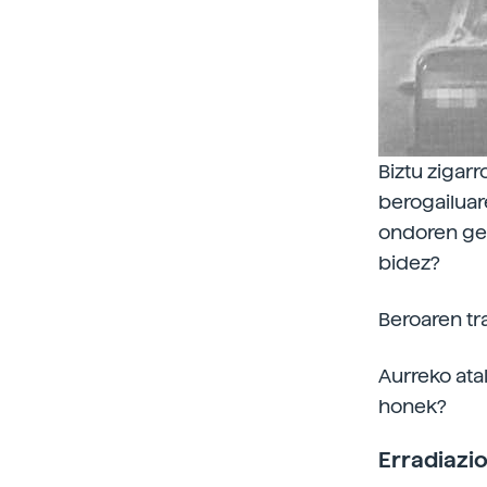
Biztu zigarr
berogailuar
ondoren gel
bidez?
Beroaren t
Aurreko atal
honek?
Erradiazi