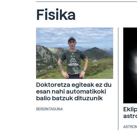
Fisika
Doktoretza egiteak ez du
esan nahi automatikoki
balio batzuk dituzunik
Ekli
BERDINTASUNA
ast
ASTRO