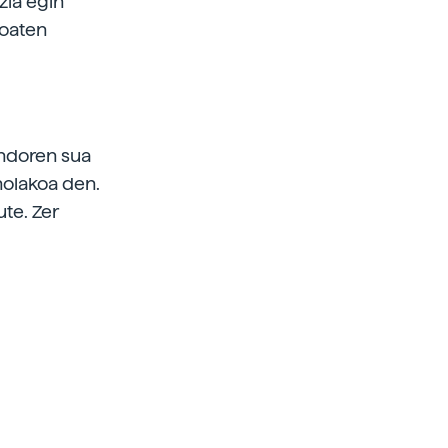
zia egin
roaten
Ondoren sua
nolakoa den.
te. Zer