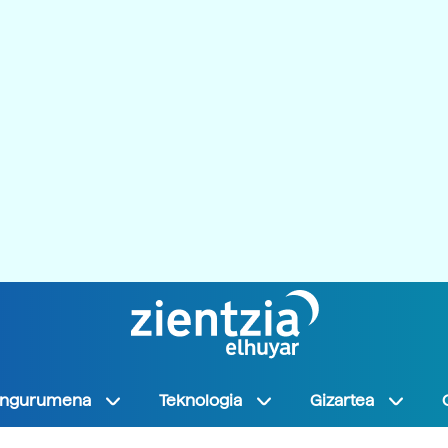
Ingurumena
Teknologia
Gizartea