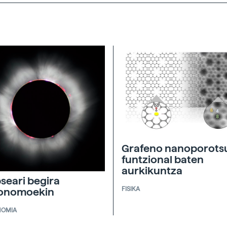
Grafeno nanoporots
funtzional baten
aurkikuntza
pseari begira
FISIKA
ronomoekin
NOMIA