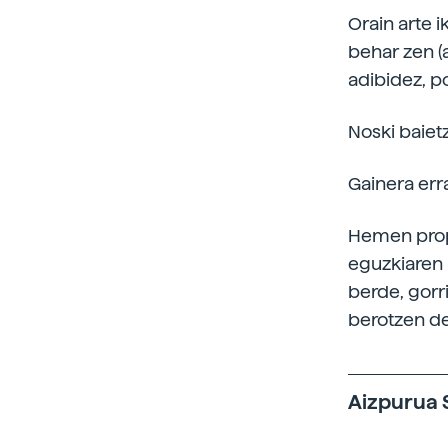
Orain arte 
behar zen (a
adibidez, p
Noski baiet
Gainera err
Hemen propo
eguzkiaren 
berde, gorr
berotzen de
Aizpurua S