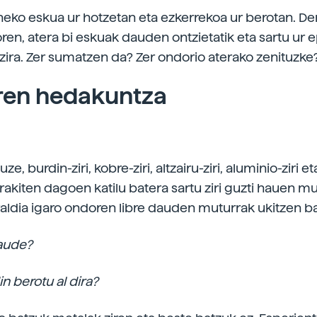
neko eskua ur hotzetan eta ezkerrekoa ur berotan. De
ren, atera bi eskuak dauden ontzietatik eta sartu ur 
ira. Zer sumatzen da? Zer ondorio aterako zenituzke
ren hedakuntza
uze, burdin-ziri, kobre-ziri, altzairu-ziri, aluminio-ziri et
irakiten dagoen katilu batera sartu ziri guzti hauen m
aldia igaro ondoren libre dauden muturrak ukitzen b
daude?
n berotu al dira?