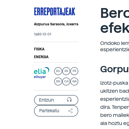
ERREPORTAJEAK
Bero
efek
Aizpurua Sarasola, Joxerra
1985-12-01
Ondoko lerr
esperientzi
FISIKA
ENERGIA
Gorpu
EU
ES
FR
EN
CA
GA
Izotz-puska
ukitzen ba
esperientzi
dira. Tenpe
Partekatu
bero mailek
ala hoztu eg