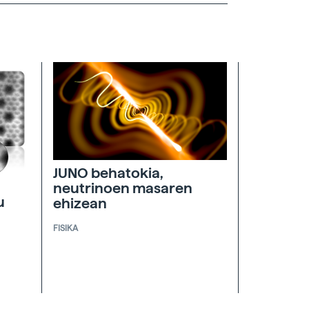
JUNO behatokia,
neutrinoen masaren
u
ehizean
FISIKA