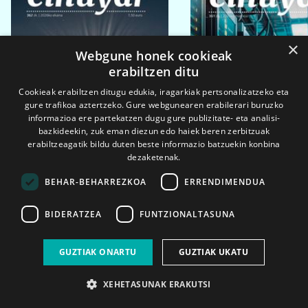
×
Webgune honek cookieak
erabiltzen ditu
Cookieak erabiltzen ditugu edukia, iragarkiak pertsonalizatzeko eta
gure trafikoa aztertzeko. Gure webgunearen erabilerari buruzko
informazioa ere partekatzen dugu gure publizitate- eta analisi-
bazkideekin, zuk eman diezun edo haiek beren zerbitzuak
erabiltzeagatik bildu duten beste informazio batzuekin konbina
dezaketenak.
BEHAR-BEHARREZKOA
ERRENDIMENDUA
BIDERATZEA
FUNTZIONALTASUNA
2026ko eka. 1a
2026ko mar. 1a
GUZTIAK ONARTU
GUZTIAK UKATU
XEHETASUNAK ERAKUTSI