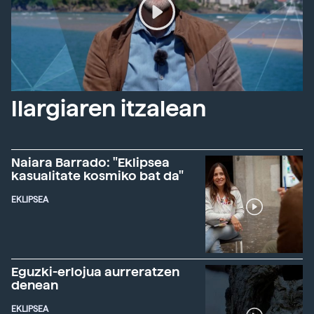
Ilargiaren itzalean
Naiara Barrado: "Eklipsea
kasualitate kosmiko bat da"
EKLIPSEA
Eguzki-erlojua aurreratzen
denean
EKLIPSEA