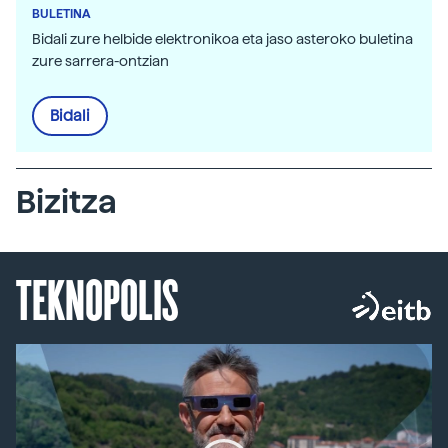
BULETINA
Bidali zure helbide elektronikoa eta jaso asteroko buletina
zure sarrera-ontzian
Bidali
Bizitza
TEKNOPOLIS