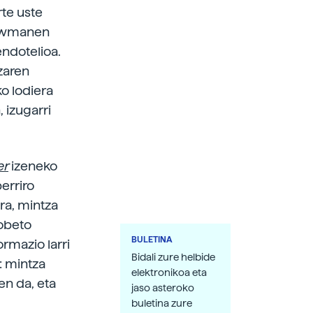
rte uste
Bowmanen
ndotelioa.
zaren
o lodiera
, izugarri
er
izeneko
erriro
ra, mintza
hobeto
BULETINA
ormazio larri
Bidali zure helbide
: mintza
elektronikoa eta
en da, eta
jaso asteroko
buletina zure