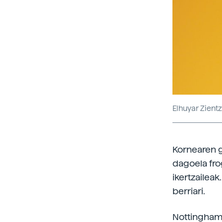
Elhuyar Zientz
Kornearen g
dagoela fr
ikertzailea
berriari.
Nottinghame