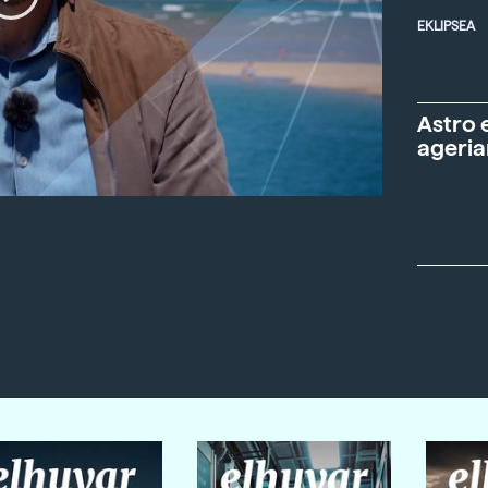
EKLIPSEA
Astro 
ageria