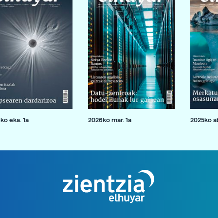
ko eka. 1a
2026ko mar. 1a
2025ko ab