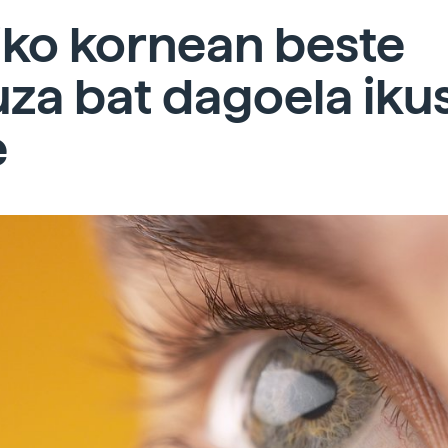
iko kornean beste
za bat dagoela ikus
e