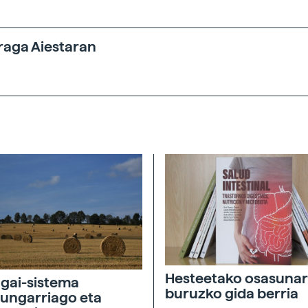
raga Aiestaran
Hesteetako osasunar
agai-sistema
buruzko gida berria
ungarriago eta