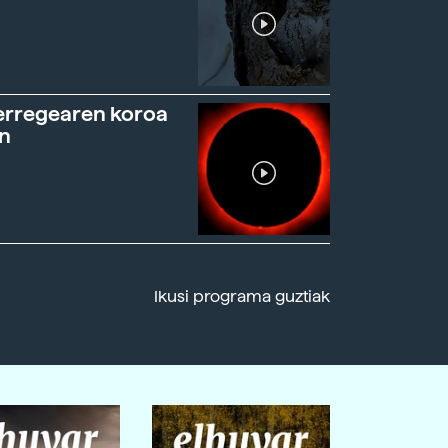
erregearen koroa
n
Ikusi programa guztiak