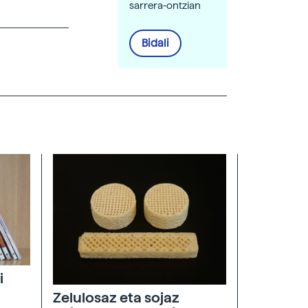
sarrera-ontzian
Bidali
i
Zelulosaz eta sojaz