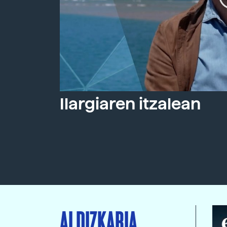
Ilargiaren itzalean
ALDIZKARIA