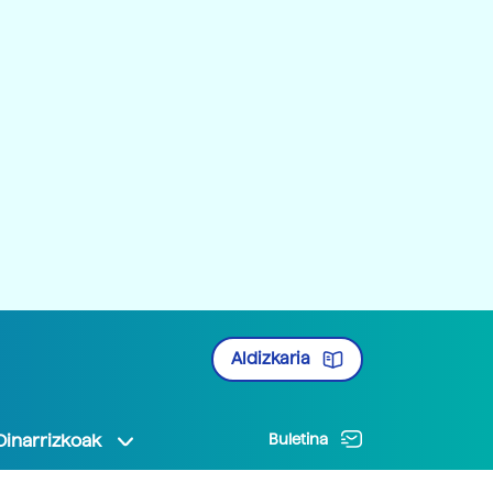
Aldizkaria
Oinarrizkoak
Buletina