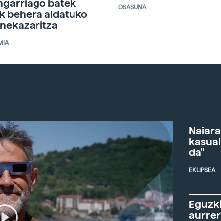
ngarriago batek
OSASUNA
ik behera aldatuko
 nekazaritza
MIA
Naiara
kasual
da"
EKLIPSEA
Eguzki
aurre