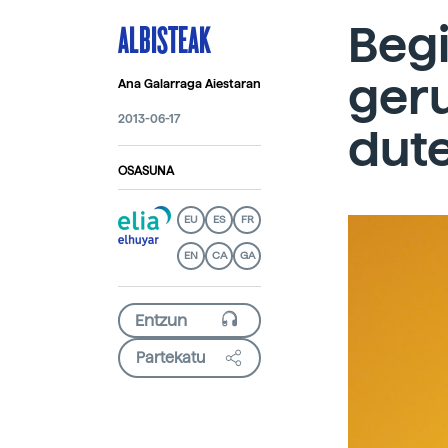
ALBISTEAK
Beg
geru
Ana Galarraga Aiestaran
2013-06-17
dut
OSASUNA
EU
ES
FR
EN
CA
GA
Partekatu