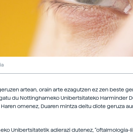
ia
eruzen artean, orain arte ezagutzen ez zen beste ge
ogatu du Nottinghameko Unibertsitateko Harminder 
k. Haren omenez, Duaren mintza deitu diote geruza au
ko Unibertsitatetik adierazi dutenez, “oftalmologia-l