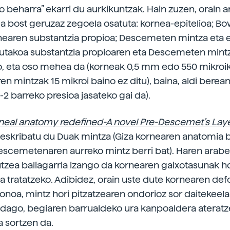
o beharra” ekarri du aurkikuntzak. Hain zuzen, orain a
a bost geruzaz zegoela osatuta: kornea-epitelioa; 
nearen substantzia propioa; Descemeten mintza eta e
tutakoa substantzia propioaren eta Descemeten mint
, eta oso mehea da (korneak 0,5 mm edo 550 mikroik
en mintzak 15 mikroi baino ez ditu), baina, aldi berean
-2 barreko presioa jasateko gai da).
eal anatomy redefined-A novel Pre-Descemet’s Lay
deskribatu du Duak mintza (Giza kornearen anatomia b
escemetenaren aurreko mintz berri bat). Haren arabe
zea baliagarria izango da kornearen gaixotasunak 
a tratatzeko. Adibidez, orain uste dute kornearen def
konoa, mintz hori pitzatzearen ondorioz sor daitekeela
adago, begiaren barrualdeko ura kanpoaldera ateratz
 sortzen da.