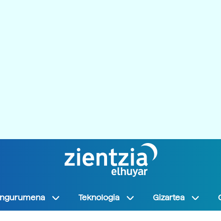
Ingurumena
Teknologia
Gizartea