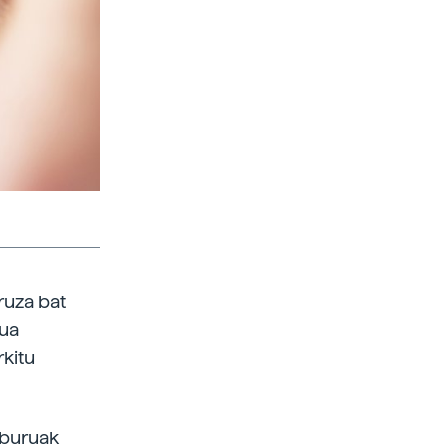
ruza bat
Dua
rkitu
iburuak