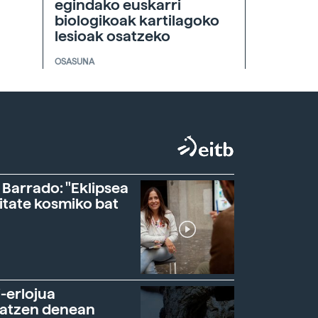
egindako euskarri
biologikoak kartilagoko
lesioak osatzeko
OSASUNA
 Barrado: "Eklipsea
itate kosmiko bat
-erlojua
ratzen denean