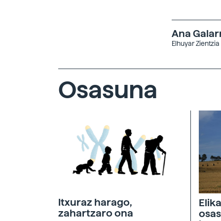
Ana Galar
Elhuyar Zientzia
Osasuna
Itxuraz harago,
Elik
zahartzaro ona
osas