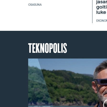
jasa
OSASUNA
goit
luke
EKONO
TEKNOPOLIS