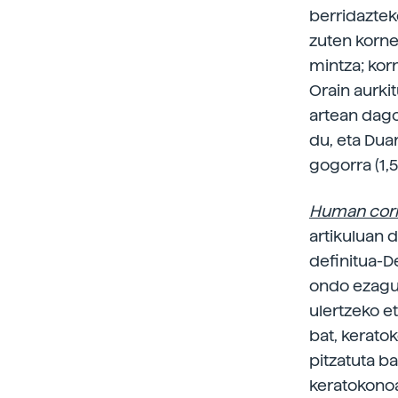
berridaztek
zuten korne
mintza; kor
Orain aurki
artean dago
du, eta Duar
gogorra (1,5
Human corn
artikuluan 
definitua-D
ondo ezagut
ulertzeko et
bat, kerato
pitzatuta b
keratokonoa