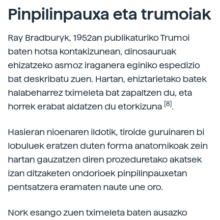
Pinpilinpauxa eta trumoiak
Ray Bradburyk, 1952an publikaturiko Trumoi
baten hotsa kontakizunean, dinosauruak
ehizatzeko asmoz iraganera eginiko espedizio
bat deskribatu zuen. Hartan, ehiztarietako batek
halabeharrez tximeleta bat zapaltzen du, eta
[8]
horrek erabat aldatzen du etorkizuna
.
Hasieran nioenaren ildotik, tiroide guruinaren bi
lobuluek eratzen duten forma anatomikoak zein
hartan gauzatzen diren prozeduretako akatsek
izan ditzaketen ondorioek pinpilinpauxetan
pentsatzera eramaten naute une oro.
Nork esango zuen tximeleta baten ausazko