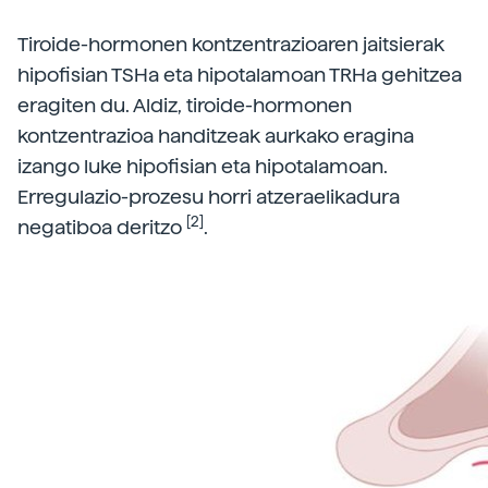
Tiroide-hormonen kontzentrazioaren jaitsierak
hipofisian TSHa eta hipotalamoan TRHa gehitzea
eragiten du. Aldiz, tiroide-hormonen
kontzentrazioa handitzeak aurkako eragina
izango luke hipofisian eta hipotalamoan.
Erregulazio-prozesu horri atzeraelikadura
[2]
negatiboa deritzo
.