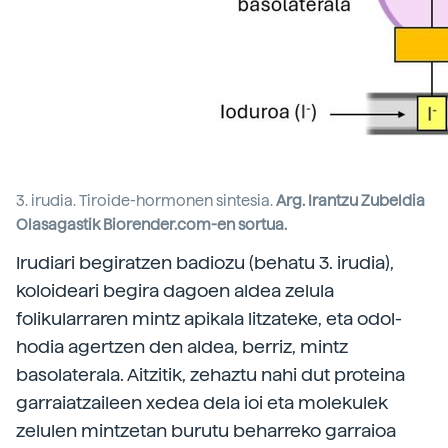
3. irudia. Tiroide-hormonen sintesia.
Arg. Irantzu Zubeldia
Olasagastik Biorender.com-en sortua.
Irudiari begiratzen badiozu (behatu 3. irudia),
koloideari begira dagoen aldea zelula
folikularraren mintz apikala litzateke, eta odol-
hodia agertzen den aldea, berriz, mintz
basolaterala. Aitzitik, zehaztu nahi dut proteina
garraiatzaileen xedea dela ioi eta molekulek
zelulen mintzetan burutu beharreko garraioa