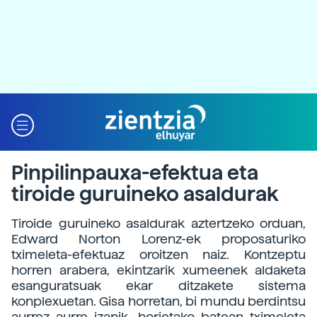
Pinpilinpauxa-efektua eta
tiroide guruineko asaldurak
Tiroide guruineko asaldurak aztertzeko orduan,
Edward Norton Lorenz-ek proposaturiko
tximeleta-efektuaz oroitzen naiz. Kontzeptu
horren arabera, ekintzarik xumeenek aldaketa
esanguratsuak ekar ditzakete sistema
konplexuetan. Gisa horretan, bi mundu berdintsu
aurrez aurre izanik, horietako batean tximeleta