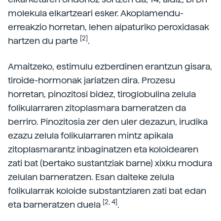
molekula elkartzeari esker. Akoplamendu-
erreakzio horretan, lehen aipaturiko peroxidasak
[2]
hartzen du parte
.
Amaitzeko, estimulu ezberdinen erantzun gisara,
tiroide-hormonak jariatzen dira. Prozesu
horretan, pinozitosi bidez, tiroglobulina zelula
folikularraren zitoplasmara barneratzen da
berriro. Pinozitosia zer den uler dezazun, irudika
ezazu zelula folikularraren mintz apikala
zitoplasmarantz inbaginatzen eta koloidearen
zati bat (bertako sustantziak barne) xixku modura
zelulan barneratzen. Esan daiteke zelula
folikularrak koloide substantziaren zati bat edan
[2, 4]
eta barneratzen duela
.