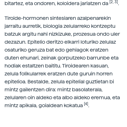
[2, 3]
bitartez, eta ondoren, koloidera jariatzen da
.
Tiroide-hormonen sintesiaren azalpenarekin
jarraitu aurretik, biologia zelularreko kontzeptu
batzuk argitu nahi nizkizuke, prozesua ondo uler
dezazun. Epitelio deritzo elkarri loturiko zelulaz
osaturiko geruza bat edo gehiagok eratzen
duten ehunari, zeinak gorputzeko barrunbe eta
hodiak estaltzen baititu. Tiroidearen kasuan,
zelula folikularrek eratzen dute guruin horren
epitelioa. Bestalde, zelula epitelial guztietan bi
mintz gailentzen dira: mintz basolaterala,
zelularen oin aldeko eta albo aldeko eremua, eta
[4]
mintz apikala, goialdean kokatua
.