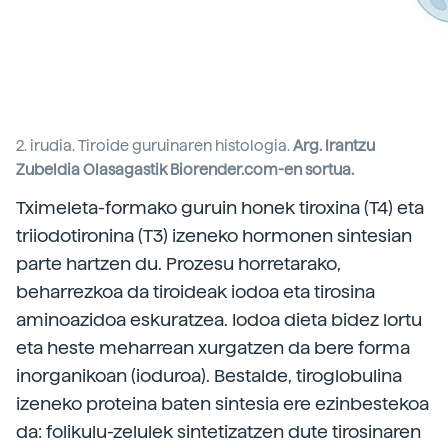
2. irudia. Tiroide guruinaren histologia.
Arg. Irantzu
Zubeldia Olasagastik Biorender.com-en sortua.
Tximeleta-formako guruin honek tiroxina (T4) eta
triiodotironina (T3) izeneko hormonen sintesian
parte hartzen du. Prozesu horretarako,
beharrezkoa da tiroideak iodoa eta tirosina
aminoazidoa eskuratzea. Iodoa dieta bidez lortu
eta heste meharrean xurgatzen da bere forma
inorganikoan (ioduroa). Bestalde, tiroglobulina
izeneko proteina baten sintesia ere ezinbestekoa
da: folikulu-zelulek sintetizatzen dute tirosinaren