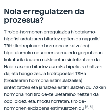
Nola erregulatzen da
prozesua?
Tiroide-hormonen erregulazioa hipotalamo-
hipofisi ardatzaren bitartez egiten da nagusiki.
TRH (tirotropinaren hormona askatzailea)
hipotalamoko neuronen soma edo gorputzean
kokaturik dauden nukleoetan sintetizatzen da.
Haien axoien bitartez aurreko hipofisira heltzen
da, eta hango zelula tirotropoetan TSHa
(tiroidearen hormona estimulatzailea)
sintetizatzea eta jariatzea estimulatzen du. Azken
hormona hori tiroide-zeluletaraino heltzen da
odol bidez, eta, modu horretan, tiroide-
[2, 5]
hormonen ekoizpena estimulatzen du
.