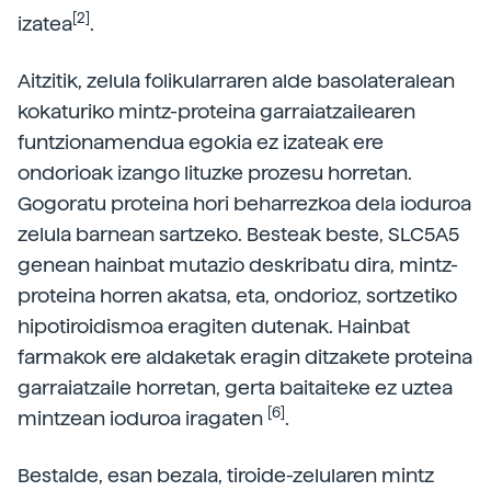
[2]
izatea
.
Aitzitik, zelula folikularraren alde basolateralean
kokaturiko mintz-proteina garraiatzailearen
funtzionamendua egokia ez izateak ere
ondorioak izango lituzke prozesu horretan.
Gogoratu proteina hori beharrezkoa dela ioduroa
zelula barnean sartzeko. Besteak beste, SLC5A5
genean hainbat mutazio deskribatu dira, mintz-
proteina horren akatsa, eta, ondorioz, sortzetiko
hipotiroidismoa eragiten dutenak. Hainbat
farmakok ere aldaketak eragin ditzakete proteina
garraiatzaile horretan, gerta baitaiteke ez uztea
[6]
mintzean ioduroa iragaten
.
Bestalde, esan bezala, tiroide-zelularen mintz