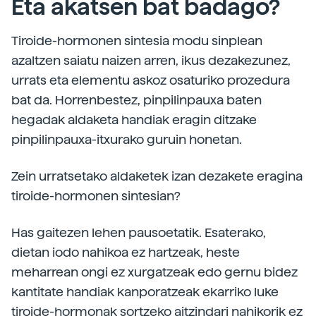
Eta akatsen bat badago?
Tiroide-hormonen sintesia modu sinplean
azaltzen saiatu naizen arren, ikus dezakezunez,
urrats eta elementu askoz osaturiko prozedura
bat da. Horrenbestez, pinpilinpauxa baten
hegadak aldaketa handiak eragin ditzake
pinpilinpauxa-itxurako guruin honetan.
Zein urratsetako aldaketek izan dezakete eragina
tiroide-hormonen sintesian?
Has gaitezen lehen pausoetatik. Esaterako,
dietan iodo nahikoa ez hartzeak, heste
meharrean ongi ez xurgatzeak edo gernu bidez
kantitate handiak kanporatzeak ekarriko luke
tiroide-hormonak sortzeko aitzindari nahikorik ez