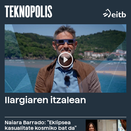
TEKNOPOLIS
Ilargiaren itzalean
Naiara Barrado: "Eklipsea
kasualitate kosmiko bat da"