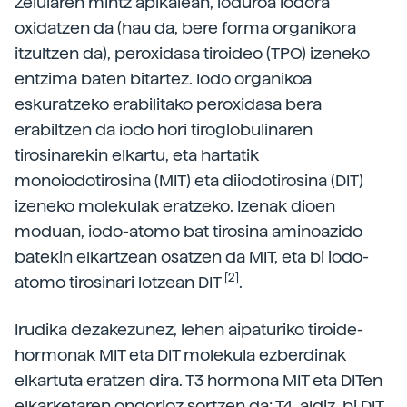
Zelularen mintz apikalean, ioduroa iodora
oxidatzen da (hau da, bere forma organikora
itzultzen da), peroxidasa tiroideo (TPO) izeneko
entzima baten bitartez. Iodo organikoa
eskuratzeko erabilitako peroxidasa bera
erabiltzen da iodo hori tiroglobulinaren
tirosinarekin elkartu, eta hartatik
monoiodotirosina (MIT) eta diiodotirosina (DIT)
izeneko molekulak eratzeko. Izenak dioen
moduan, iodo-atomo bat tirosina aminoazido
batekin elkartzean osatzen da MIT, eta bi iodo-
[2]
atomo tirosinari lotzean DIT
.
Irudika dezakezunez, lehen aipaturiko tiroide-
hormonak MIT eta DIT molekula ezberdinak
elkartuta eratzen dira. T3 hormona MIT eta DITen
elkarketaren ondorioz sortzen da; T4, aldiz, bi DIT