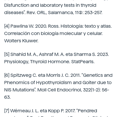
Disfunction and laboratory tests in thyroid
diseases”. Rev. ORL, Salamanca, 11(3): 253-257.
[4] Pawlina W. 2020. Ross. Histología: texto y atlas.
Correlación con biología molecular y celular.
Wolters Kluwer.
[5] Shahid M. A., Ashraf M. A. eta Sharma S. 2023.
Physiology, Thyroid Hormone. StatPearls.
[6] Spitzweg C. eta Morris J. C. 2011. “Genetics and
Phenomics of Hypothyroidism and Goiter due to
NIS Mutations”. Moll Cell Endocrinol, 322(1-2): 56-
63.
[7] Wémeau J. L. eta Kopp P. 2017. “Pendred