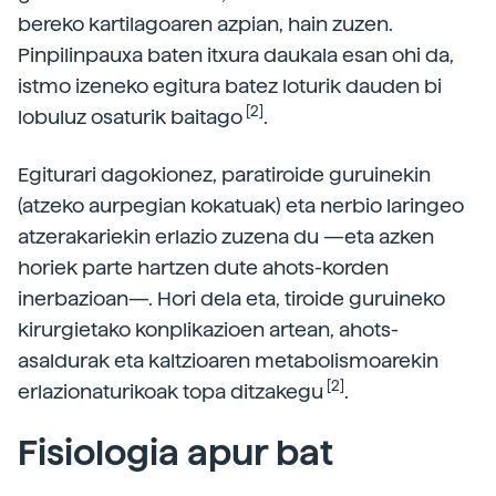
bereko kartilagoaren azpian, hain zuzen.
Pinpilinpauxa baten itxura daukala esan ohi da,
istmo izeneko egitura batez loturik dauden bi
[2]
lobuluz osaturik baitago
.
Egiturari dagokionez, paratiroide guruinekin
(atzeko aurpegian kokatuak) eta nerbio laringeo
atzerakariekin erlazio zuzena du —eta azken
horiek parte hartzen dute ahots-korden
inerbazioan—. Hori dela eta, tiroide guruineko
kirurgietako konplikazioen artean, ahots-
asaldurak eta kaltzioaren metabolismoarekin
[2]
erlazionaturikoak topa ditzakegu
.
Fisiologia apur bat