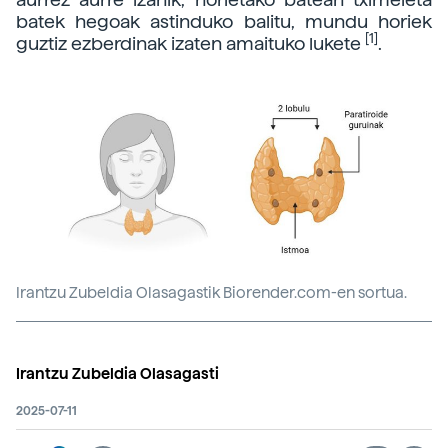
batek hegoak astinduko balitu, mundu horiek
[1]
guztiz ezberdinak izaten amaituko lukete
.
Irantzu Zubeldia Olasagastik Biorender.com-en sortua.
Irantzu Zubeldia Olasagasti
2025-07-11