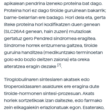
apikalean pendrina izeneko proteina bat dago.
Proteina hori ez dago tiroide guruinean bakarrik;
barne-belarrian ere badago. Hori dela eta, gerta
liteke proteina hori kodifikatzen duen genean
(SLC26A4 genean, hain zuzen) mutazioak
gertatuz gero Pendred sindromea eragitea.
Sindrome horrek entzumena galtzea, tiroide
guruina handitzea (medikuntzako terminoetan
golo edo bozio deitzen zaiona) eta oreka
[7]
alteratzea eragin dezake
.
Tiroglobulinaren sintesiaren akatsek edo
tiroperoxidasaren asaldurek ere eragina dute
tiroide-hormonen sintesi-prozesuan. Akats
horiek sortzetikoak izan daitezke, edo farmako
zein elikagaiekin erlazionatuak egon. Esaterako,