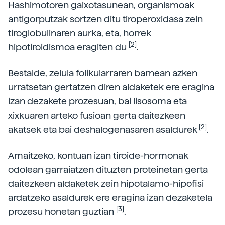
Hashimotoren gaixotasunean, organismoak
antigorputzak sortzen ditu tiroperoxidasa zein
tiroglobulinaren aurka, eta, horrek
[2]
hipotiroidismoa eragiten du
.
Bestalde, zelula folikularraren barnean azken
urratsetan gertatzen diren aldaketek ere eragina
izan dezakete prozesuan, bai lisosoma eta
xixkuaren arteko fusioan gerta daitezkeen
[2]
akatsek eta bai deshalogenasaren asaldurek
.
Amaitzeko, kontuan izan tiroide-hormonak
odolean garraiatzen dituzten proteinetan gerta
daitezkeen aldaketek zein hipotalamo-hipofisi
ardatzeko asaldurek ere eragina izan dezaketela
[3]
prozesu honetan guztian
.