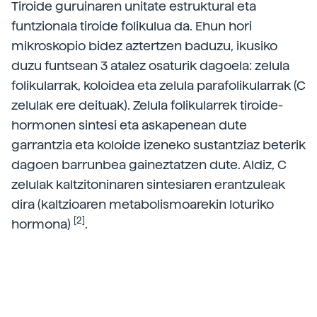
Tiroide guruinaren unitate estruktural eta
funtzionala tiroide folikulua da. Ehun hori
mikroskopio bidez aztertzen baduzu, ikusiko
duzu funtsean 3 atalez osaturik dagoela: zelula
folikularrak, koloidea eta zelula parafolikularrak (C
zelulak ere deituak). Zelula folikularrek tiroide-
hormonen sintesi eta askapenean dute
garrantzia eta koloide izeneko sustantziaz beterik
dagoen barrunbea gaineztatzen dute. Aldiz, C
zelulak kaltzitoninaren sintesiaren erantzuleak
dira (kaltzioaren metabolismoarekin loturiko
[2]
hormona)
.