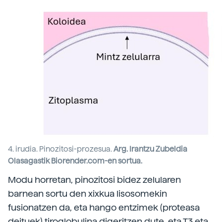
4. irudia. Pinozitosi-prozesua.
Arg. Irantzu Zubeldia
Olasagastik Biorender.com-en sortua.
Modu horretan, pinozitosi bidez zelularen
barnean sortu den xixkua lisosomekin
fusionatzen da, eta hango entzimek (proteasa
deituek) tiroglobulina digeritzen dute, eta T3 eta