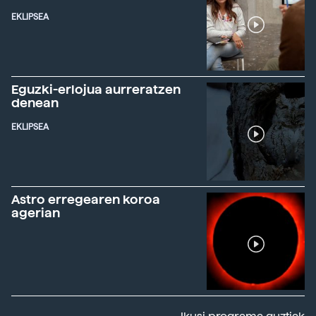
EKLIPSEA
Eguzki-erlojua aurreratzen
denean
EKLIPSEA
Astro erregearen koroa
agerian