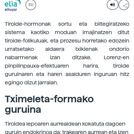
EU
Tiroide-hormonak sortu eta biltegiratzeko
sistema kaotiko moduan imajinatzen ditut
tiroide-folikuluak, eta prozesu horretako edozein
urratsetako aldaera txikienak ondorio
nabarmenak izan ditzake. Lorenz-en
pinpilinpauxa-efektuaren harira, tiroide
guruinaren eta haren asalduren inguruan hitz
egingo dizut jarraian.
Tximeleta-formako
guruina
Tiroidea lepoaren aurrealdean kokatuta dagoen
guruin endokrinoa da; trakearen aurrean eta izen