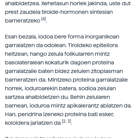
ahalbidetzea. Xehetasun horiek jakinda, uste dut
prest zaudela tiroide-hormonen sintesian
[4]
barneratzeko
.
Esan bezala, iodoa bere forma inorganikoan
garraiatzen da odolean. Tiroideko epiteliora
heltzean, hango zelula folikularren mintz
basolateralean kokaturik dagoen proteina
garraiatzaile baten bidez zelulen zitoplasman
barneratzen da. Mintzeko proteina garraiatzaile
horrek, ioduroarekin batera, sodioa zelulan
sartzea ahalbidetzen du. Behin zelularen
barnean, ioduroa mintz apikalerantz abiatzen da.
Han, pendrina izeneko proteina bati esker,
[2, 3]
koloidera jariatzen da
.