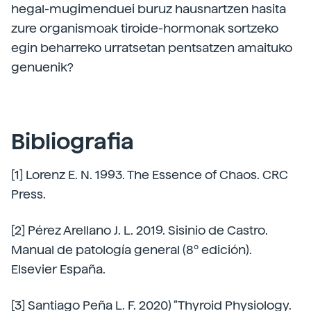
hegal-mugimenduei buruz hausnartzen hasita
zure organismoak tiroide-hormonak sortzeko
egin beharreko urratsetan pentsatzen amaituko
genuenik?
Bibliografia
[1] Lorenz E. N. 1993. The Essence of Chaos. CRC
Press.
[2] Pérez Arellano J. L. 2019. Sisinio de Castro.
Manual de patología general (8º edición).
Elsevier España.
[3] Santiago Peña L. F. 2020) “Thyroid Physiology.