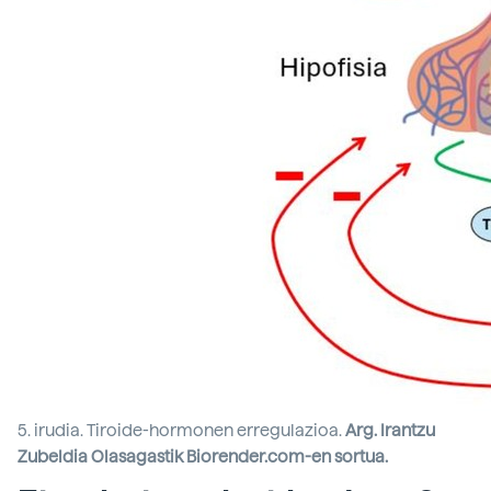
5. irudia. Tiroide-hormonen erregulazioa.
Arg. Irantzu
Zubeldia Olasagastik Biorender.com-en sortua.