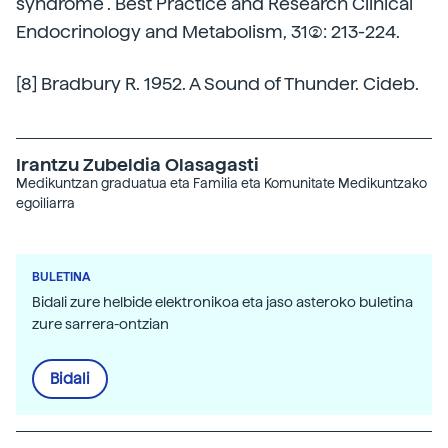
syndrome”. Best Practice and Research Clinical
Endocrinology and Metabolism, 31(2): 213-224.
[8] Bradbury R. 1952. A Sound of Thunder. Cideb.
Irantzu Zubeldia Olasagasti
Medikuntzan graduatua eta Familia eta Komunitate Medikuntzako
egoiliarra
BULETINA
Bidali zure helbide elektronikoa eta jaso asteroko buletina
zure sarrera-ontzian
Bidali