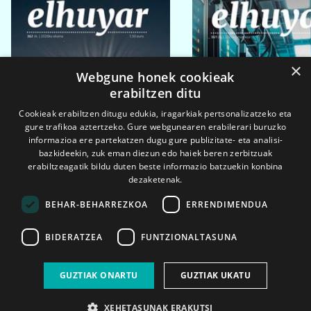
×
Webgune honek cookieak
erabiltzen ditu
Cookieak erabiltzen ditugu edukia, iragarkiak pertsonalizatzeko eta
gure trafikoa aztertzeko. Gure webgunearen erabilerari buruzko
informazioa ere partekatzen dugu gure publizitate- eta analisi-
bazkideekin, zuk eman diezun edo haiek beren zerbitzuak
erabiltzeagatik bildu duten beste informazio batzuekin konbina
dezaketenak.
BEHAR-BEHARREZKOA
ERRENDIMENDUA
BIDERATZEA
FUNTZIONALTASUNA
2026ko eka. 1a
2026ko mar. 1a
GUZTIAK ONARTU
GUZTIAK UKATU
XEHETASUNAK ERAKUTSI