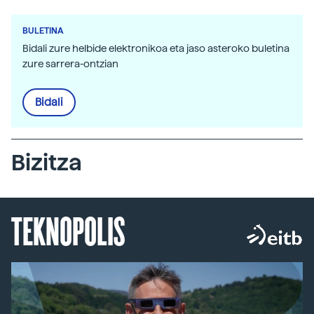
BULETINA
Bidali zure helbide elektronikoa eta jaso asteroko buletina
zure sarrera-ontzian
Bidali
Bizitza
TEKNOPOLIS