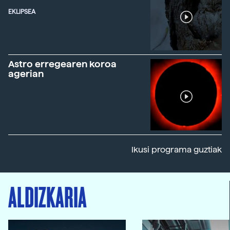
EKLIPSEA
Astro erregearen koroa
agerian
Ikusi programa guztiak
ALDIZKARIA