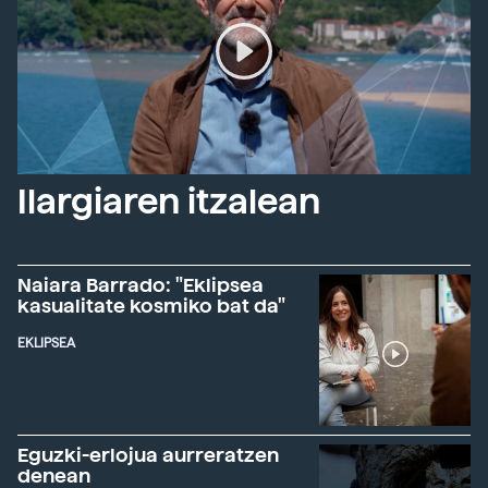
Ilargiaren itzalean
Naiara Barrado: "Eklipsea
kasualitate kosmiko bat da"
EKLIPSEA
Eguzki-erlojua aurreratzen
denean