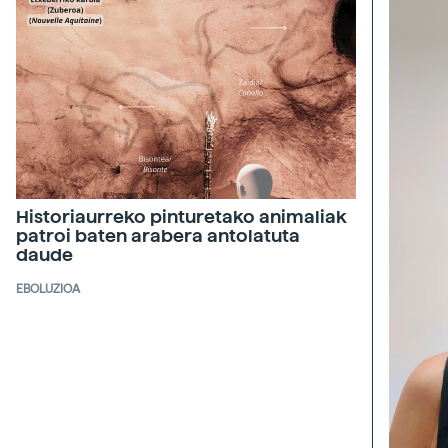
Historiaurreko pinturetako animaliak
patroi baten arabera antolatuta
daude
EBOLUZIOA