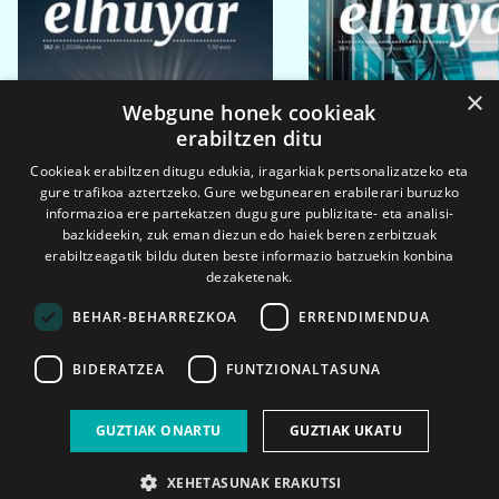
×
Webgune honek cookieak
erabiltzen ditu
Cookieak erabiltzen ditugu edukia, iragarkiak pertsonalizatzeko eta
gure trafikoa aztertzeko. Gure webgunearen erabilerari buruzko
informazioa ere partekatzen dugu gure publizitate- eta analisi-
bazkideekin, zuk eman diezun edo haiek beren zerbitzuak
erabiltzeagatik bildu duten beste informazio batzuekin konbina
dezaketenak.
BEHAR-BEHARREZKOA
ERRENDIMENDUA
BIDERATZEA
FUNTZIONALTASUNA
2026ko eka. 1a
2026ko mar. 1a
GUZTIAK ONARTU
GUZTIAK UKATU
XEHETASUNAK ERAKUTSI