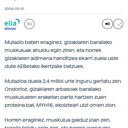
2004-05-01
EU
Mutazio baten eraginez, gizakiaren barailako
muskuluak ahuldu egin ziren, eta horrek
gizakiaren adimena handitzea ekarri zuela uste
dute AEBetako ikertzaile batzuek.
Mutazioa duela 2,4 milioi urte inguru gertatu zen.
Ondorioz, gizakiaren arbasoak barailako
muskuluaren eraketan parte hartzen zuen
proteina bat, MYH16, ekoizteari utzi omen zion.
Horren eraginez, muskulua galduz joan zen,
baraila txikitu egin zen, eta horrek garezurra