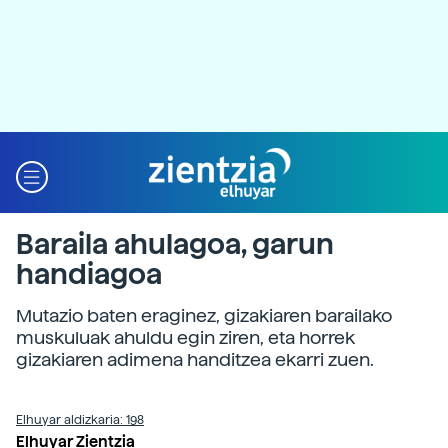
Baraila ahulagoa, garun
handiagoa
Mutazio baten eraginez, gizakiaren barailako
muskuluak ahuldu egin ziren, eta horrek
gizakiaren adimena handitzea ekarri zuen.
Elhuyar aldizkaria: 198
Elhuyar Zientzia