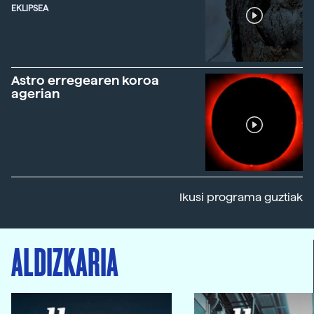
EKLIPSEA
Astro erregearen koroa
agerian
Ikusi programa guztiak
ALDIZKARIA