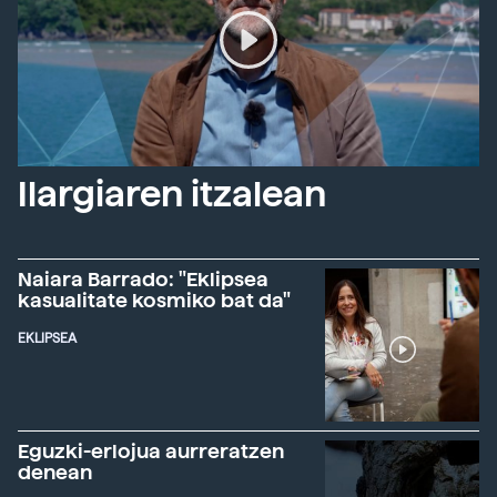
Ilargiaren itzalean
Naiara Barrado: "Eklipsea
kasualitate kosmiko bat da"
EKLIPSEA
Eguzki-erlojua aurreratzen
denean