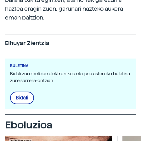
haztea eragin zuen, garunari hazteko aukera
eman baitzion.
Elhuyar Zientzia
BULETINA
Bidali zure helbide elektronikoa eta jaso asteroko buletina
zure sarrera-ontzian
Bidali
Eboluzioa