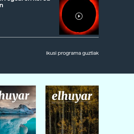
n
Ikusi programa guztiak