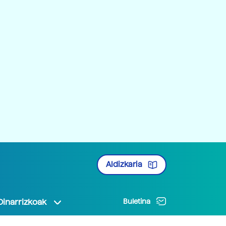
Aldizkaria
Oinarrizkoak
Buletina