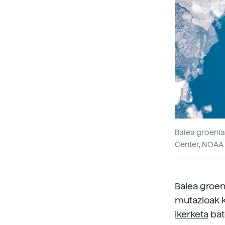
Balea groenla
Center, NOAA
Balea groen
mutazioak k
ikerketa
bat