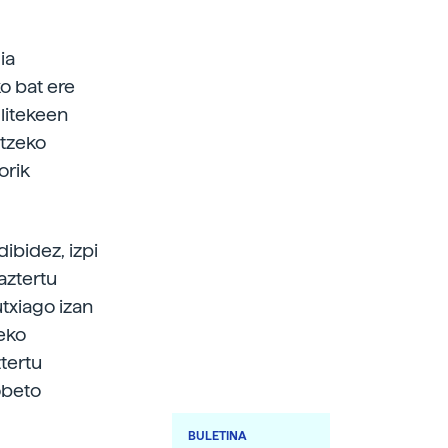
ia
o bat ere
 litekeen
atzeko
orik
ibidez, izpi
aztertu
utxiago izan
eko
tertu
obeto
BULETINA