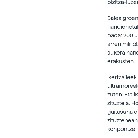
bizitza-luz
Balea groen
handienetak
bada: 200 ur
arren minbi
aukera hand
erakusten.
Ikertzaileek
ultramoreak
zuten. Eta 
zituztela. 
gaitasuna d
zituztenean
konpontzen 