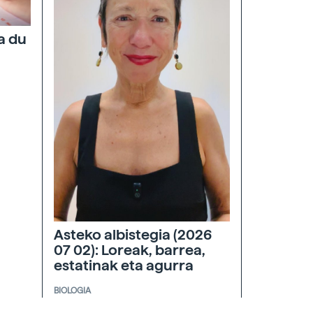
a du
Asteko albistegia (2026
07 02): Loreak, barrea,
estatinak eta agurra
BIOLOGIA