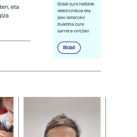
Bidali zure helbide
ten, eta
elektronikoa eta
giza
jaso asteroko
buletina zure
sarrera-ontzian
Bidali