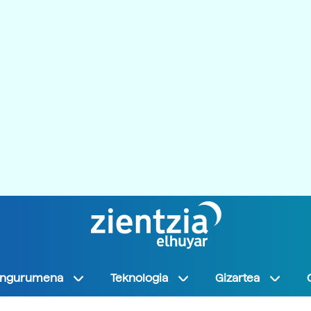
Ingurumena
Teknologia
Gizartea