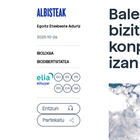
ALBISTEAK
Bale
bizi
Egoitz Etxebeste Aduriz
2025-10-29
kon
BIOLOGIA
izan
BIODIBERTSITATEA
EU
ES
FR
EN
CA
GA
Partekatu