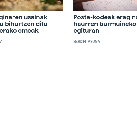
ginaren usainak
Posta-kodeak eragin
u bihurtzen ditu
haurren burmuineko
nerako emeak
egituran
IA
BERDINTASUNA