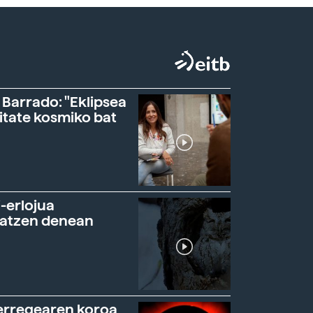
 Barrado: "Eklipsea
itate kosmiko bat
-erlojua
ratzen denean
erregearen koroa