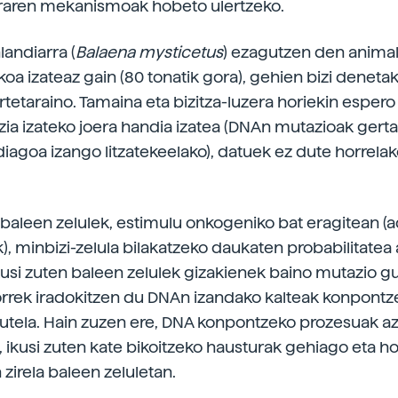
eraren mekanismoak hobeto ulertzeko.
landiarra (
Balaena mysticetus
) ezagutzen den animal
oa izateaz gain (80 tonatik gora), gehien bizi denetak
tetaraino. Tamaina eta bizitza-luzera horiekin espero
zia izateko joera handia izatea (DNAn mutazioak gert
iagoa izango litzatekeelako), datuek ez dute horrelak
 baleen zelulek, estimulu onkogeniko bat eragitean (ad
), minbizi-zelula bilakatzeko daukaten probabilitatea 
ikusi zuten baleen zelulek gizakienek baino mutazio g
Horrek iradokitzen du DNAn izandako kalteak konpontz
utela. Hain zuzen ere, DNA konpontzeko prozesuak az
, ikusi zuten kate bikoitzeko hausturak gehiago eta h
zirela baleen zeluletan.