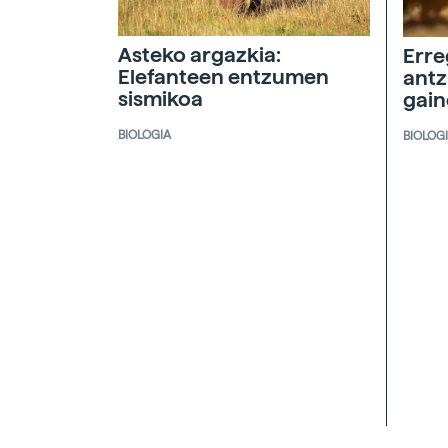
Asteko argazkia:
Erre
Elefanteen entzumen
antz
sismikoa
gai
BIOLOGIA
BIOLOG