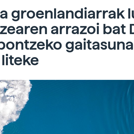
a groenlandiarrak 
tzearen arrazoi bat
pontzeko gaitasuna
 liteke