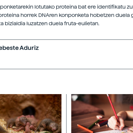
onketarekin lotutako proteina bat ere identifikatu zu
 proteina horrek DNAren konponketa hobetzen duela 
ta bizialdia luzatzen duela fruta-eulietan.
xebeste Aduriz