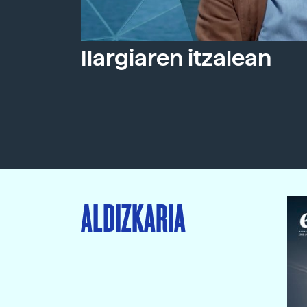
Ilargiaren itzalean
ALDIZKARIA