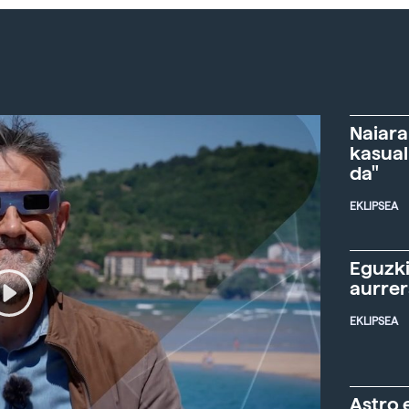
Naiara
kasual
da"
EKLIPSEA
Eguzki
aurre
EKLIPSEA
Astro 