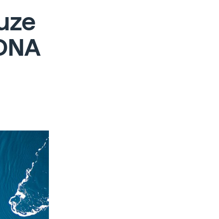
luze
 DNA