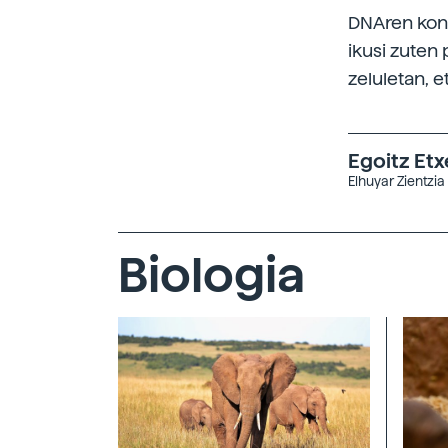
DNAren konp
ikusi zuten
zeluletan, e
Egoitz Et
Elhuyar Zientzia
Biologia