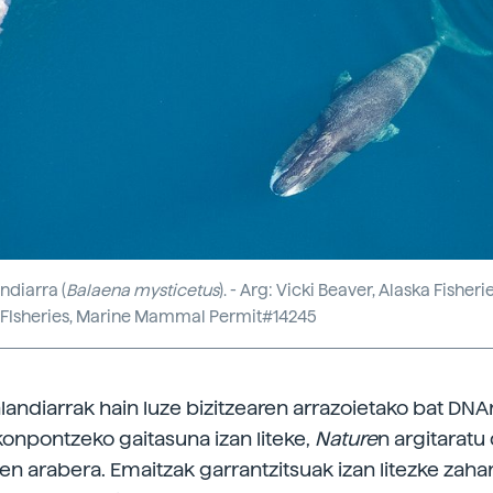
ndiarra (
Balaena mysticetus
). - Arg: Vicki Beaver, Alaska Fisher
 FIsheries, Marine Mammal Permit#14245
landiarrak hain luze bizitzearen arrazoietako bat DNA
onpontzeko gaitasuna izan liteke,
Nature
n argitaratu
en arabera. Emaitzak garrantzitsuak izan litezke zaha