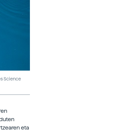
ies Science
ren
 duten
rtzearen eta