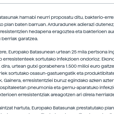
tasunak hamabi neurri proposatu ditu, bakterio-erres
ko plan baten barruan. Arduradunek adierazi dutenez
resistentzien hedapena eragoztea eta bakterioen au
berriak garatzea.
ere, Europako Batasunean urtean 25 mila pertsona ing
io erresistenteek sortutako infekzioen ondorioz. Ekon
 dira, urtean gutxi gorabehera 1.500 milioi euro galtze
riek sortutako osasun-gastuengatik eta produktibitat
ik. Gainera, erresistentziei buruz egindako azken azte
 ospitaleetan pneumonia eta gernu-aparatuko infekzi
terioen erresistentziak areagotzen ari direla herriald
 aintzat hartuta, Europako Batasunak prestatutako plan