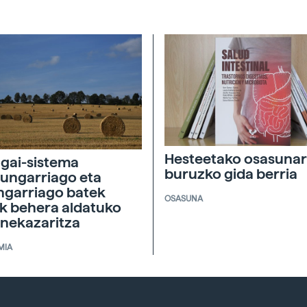
Hesteetako osasunar
agai-sistema
buruzko gida berria
ungarriago eta
ngarriago batek
OSASUNA
ik behera aldatuko
 nekazaritza
MIA