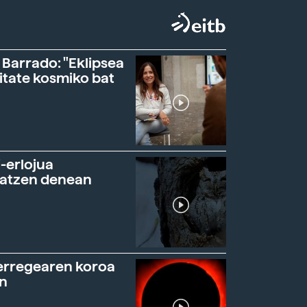
 Barrado: "Eklipsea
itate kosmiko bat
-erlojua
ratzen denean
erregearen koroa
n