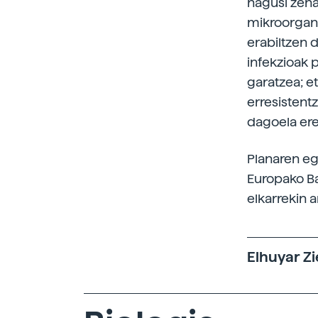
nagusi zeha
mikroorgan
erabiltzen
infekzioak 
garatzea; e
erresistent
dagoela ere
Planaren eg
Europako Ba
elkarrekin a
Elhuyar Zi