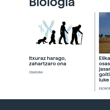
Biologia
Itxuraz harago,
Elik
zahartzaro ona
osas
jasa
OSASUNA
goit
luke
EKONO