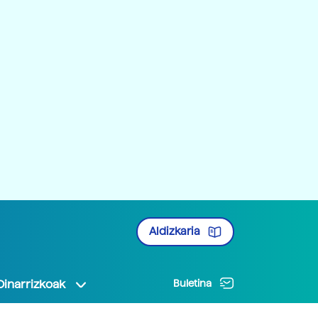
Aldizkaria
Oinarrizkoak
Buletina