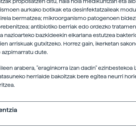
tzak proposatzen ditu, hala nola medikuntzan eta alba
ismoen aurkako botikak eta desinfektatzaileak modu
 direla bermatzea; mikroorganismo patogenoen bidez
prebenitzea; antibiotiko berriak edo ordezko tratame
ta nazioarteko bazkideekin elkarlana estutzea bakteri
zien arriskuak gutxitzeko. Horrez gain, ikerketan sak
 azpimarratu dute.
ileen arabera, "eraginkorra izan dadin" ezinbestekoa 
tasuneko herrialde bakoitzak bere egitea neurri hori
ritzea.
entzia