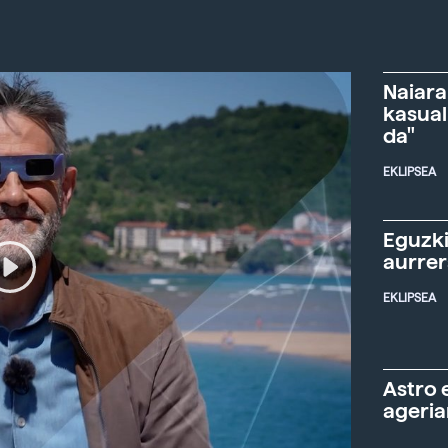
Naiara
kasual
da"
EKLIPSEA
Eguzki
aurre
EKLIPSEA
Astro 
ageria