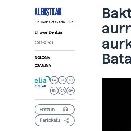
ALBISTEAK
Bakt
aurr
Elhuyar aldizkaria: 282
Elhuyar Zientzia
aur
2012-01-01
Bat
BIOLOGIA
OSASUNA
EU
ES
FR
EN
CA
GA
Partekatu