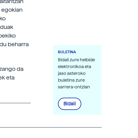
itaritzan
 egokian
ko
nduak
oekiko
ondu beharra
BULETINA
Bidali zure helbide
elektronikoa eta
izango da
jaso asteroko
ek eta
buletina zure
sarrera-ontzian
Bidali