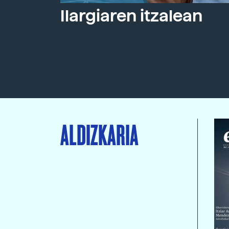
Ilargiaren itzalean
ALDIZKARIA