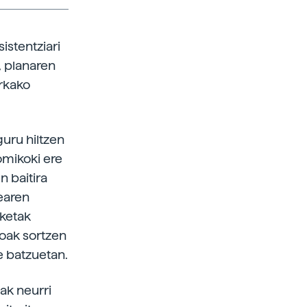
istentziari
, planaren
rkako
uru hiltzen
omikoki ere
n baitira
earen
rketak
oak sortzen
e batzuetan.
ak neurri