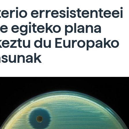
erio erresistenteei
e egiteko plana
keztu du Europako
asunak