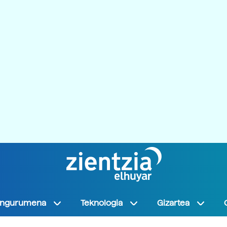
Ingurumena
Teknologia
Gizartea