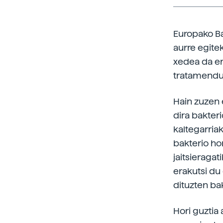
Europako Ba
aurre egite
xedea da er
tratamendu 
Hain zuzen 
dira bakter
kaltegarriak
bakterio ho
jaitsieragat
erakutsi du
dituzten bak
Hori guztia