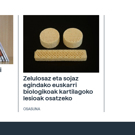
i
Zelulosaz eta sojaz
egindako euskarri
biologikoak kartilagoko
lesioak osatzeko
OSASUNA