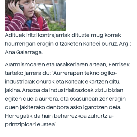
Adituek iritzi kontrajarriak dituzte mugikorrek
haurrengan eragin ditzaketen kalteei buruz. Arg.:
Ana Galarraga.
Alarmismoaren eta lasaikeriaren artean, Ferrisek
tarteko jarrera du: "Aurrerapen teknologiko-
industrialak onurak eta kalteak ekartzen ditu,
jakina. Arazoa da industrializazioak ziztu bizian
egiten duela aurrera, eta osasunean zer eragin
duen jakiterako denbora asko igarotzen dela.
Horregatik da hain beharrezkoa zuhurtzia-
printzipioari eustea".