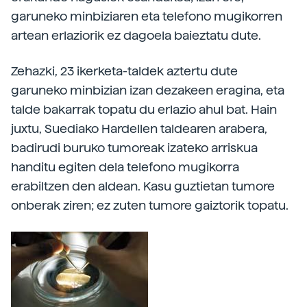
garuneko minbiziaren eta telefono mugikorren
artean erlaziorik ez dagoela baieztatu dute.
Zehazki, 23 ikerketa-taldek aztertu dute
garuneko minbizian izan dezakeen eragina, eta
talde bakarrak topatu du erlazio ahul bat. Hain
juxtu, Suediako Hardellen taldearen arabera,
badirudi buruko tumoreak izateko arriskua
handitu egiten dela telefono mugikorra
erabiltzen den aldean. Kasu guztietan tumore
onberak ziren; ez zuten tumore gaiztorik topatu.