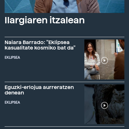
Ilargiaren itzalean
Naiara Barrado: "Eklipsea
kasualitate kosmiko bat da"
EKLIPSEA
Eguzki-erlojua aurreratzen
denean
EKLIPSEA