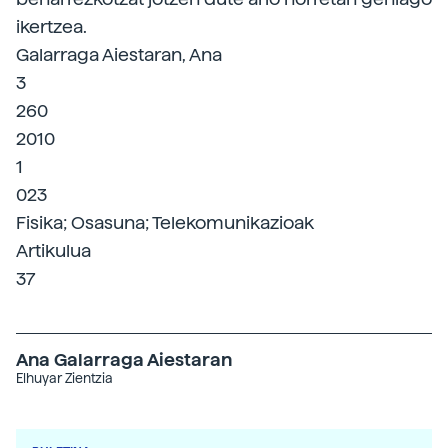
ikertzea.
Galarraga Aiestaran, Ana
3
260
2010
1
023
Fisika; Osasuna; Telekomunikazioak
Artikulua
37
Ana Galarraga Aiestaran
Elhuyar Zientzia