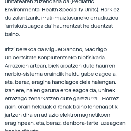
unitatearen zuzendaria da (Pediatric
Environmental Health Speciality Units). Hark ez
du zalantzarik; irrati-maiztasuneko erradiazioa
"arriskutsuagoa da" haurrentzat helduentzat
baino.
Iritzi berekoa da Miguel Sancho, Madrilgo
Unibertsitate Konplutentseko biofisikaria.
Arrazoien artean, biek aipatzen dute haurren
nerbio-sistema oraindik heldu gabe dagoela,
eta, beraz, eragina handiagoa dela haiengan.
Izan ere, haien garuna eroaleagoa da, uhinek
errazago zeharkatzen dute garezurra... Horrez
gain, orain helduak direnak baino lehenagotik
jartzen dira erradiazio elektromagnetikoen
eraginpean, eta, beraz, denbora-tarte luzeagoan