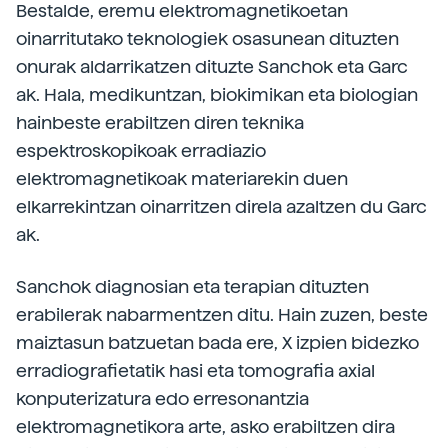
Bestalde, eremu elektromagnetikoetan
oinarritutako teknologiek osasunean dituzten
onurak aldarrikatzen dituzte Sanchok eta Garc
ak. Hala, medikuntzan, biokimikan eta biologian
hainbeste erabiltzen diren teknika
espektroskopikoak erradiazio
elektromagnetikoak materiarekin duen
elkarrekintzan oinarritzen direla azaltzen du Garc
ak.
Sanchok diagnosian eta terapian dituzten
erabilerak nabarmentzen ditu. Hain zuzen, beste
maiztasun batzuetan bada ere, X izpien bidezko
erradiografietatik hasi eta tomografia axial
konputerizatura edo erresonantzia
elektromagnetikora arte, asko erabiltzen dira