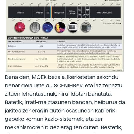
Dena den, MOEk bezala, ikerketetan sakondu
behar dela uste du SCENIHRek, eta iaz zehaztu
zituen lehentasunak, hiru ildotan banatuta.
Batetik, irrati-maiztasunen bandan, helburua da
jakitea zer eragin duten osasunean kablerik
gabeko komunikazio-sistemek, eta zer
mekanismoren bidez eragiten duten. Bestetik,