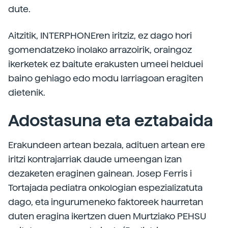
dute.
Aitzitik, INTERPHONEren iritziz, ez dago hori
gomendatzeko inolako arrazoirik, oraingoz
ikerketek ez baitute erakusten umeei helduei
baino gehiago edo modu larriagoan eragiten
dietenik.
Adostasuna eta eztabaida
Erakundeen artean bezala, adituen artean ere
iritzi kontrajarriak daude umeengan izan
dezaketen eraginen gainean. Josep Ferris i
Tortajada pediatra onkologian espezializatuta
dago, eta ingurumeneko faktoreek haurretan
duten eragina ikertzen duen Murtziako PEHSU