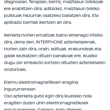
diagnosian. Terapian, berriz, maiztasun txikikoak
ere erabiltzen dira; adibidez, maiztasun txikiko
pultsuak hezurrak osatzeko baliatzen dira. Eta
aplikazio berriak ikertzen ari dira.
Ikerketa horien emaitzak baino lehenago iritsiko
dira, dena den, INTERPHONE azterketarenak.
Horien zain dira, orain, adituak, erakundeak eta
gaiak kezkatzen dituen banakoak ere. Ikusiko
dugu zer erreakzio sortzen dituzten azterketaren
ondorioek.
Eremu elektromagnetikoen eragina
ingurumenean
Oso azterketa gutxi egin dira ikusteko nola
eragiten duten uhin elektromagnetikoek
ingurumenean. Gainera, egin direnek,