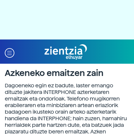
Azkeneko emaitzen zain
Dagoeneko egin ez badute, laster emango
dituzte jakitera INTERPHONE azterketaren
emaitzak eta ondorioak. Telefono mugikorren
erabileraren eta minbiziaren artean erlaziorik
badagoen ikusteko orain arteko azterketarik
handiena da INTERPHONE; hain zuzen, hamahiru
herrialdek parte hartzen dute, eta batzuek jada
plazaratu dituzte beren emaitzak. Azken