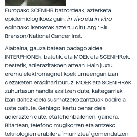
Europako SCENIHR batzordeak, azterketa
epidemiologikoez gain,
in vivo
eta
in vitro
egindako ikerketak aztertu ditu. Arg.: Bill
Branson/National Cancer Inst.
Alabaina, gauza batean badago aldea
INTERPHONEk, batetik, eta MOEk eta SCENIHRek,
bestetik, adierazitakoen artean. Hain juxtu,
eremu elektromagnetikoek umeengan izan
dezaketen eraginari buruz, MOEk eta SCENIHRek
zuhurtasun handia azaltzen dute, kaltegarriak
izan daitezkeela susmatzeko zantzuak badirela
uste baitute. Gehiago ikertu behar dela
adierazten dute, eta lehenbailehen, gainera.
Bitartean, telefono mugikorren eta antzeko
teknologien erabilera "murriztea" gomendatzen