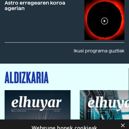
Astro erregearen koroa
agerian
Ikusi programa guztiak
ALDIZKARIA
×
Webgune honek cookieak