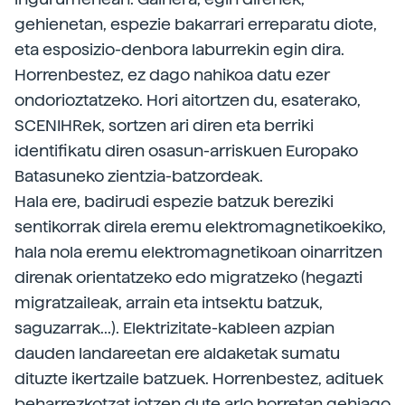
gehienetan, espezie bakarrari erreparatu diote,
eta esposizio-denbora laburrekin egin dira.
Horrenbestez, ez dago nahikoa datu ezer
ondorioztatzeko. Hori aitortzen du, esaterako,
SCENIHRek, sortzen ari diren eta berriki
identifikatu diren osasun-arriskuen Europako
Batasuneko zientzia-batzordeak.
Hala ere, badirudi espezie batzuk bereziki
sentikorrak direla eremu elektromagnetikoekiko,
hala nola eremu elektromagnetikoan oinarritzen
direnak orientatzeko edo migratzeko (hegazti
migratzaileak, arrain eta intsektu batzuk,
saguzarrak...). Elektrizitate-kableen azpian
dauden landareetan ere aldaketak sumatu
dituzte ikertzaile batzuek. Horrenbestez, adituek
beharrezkotzat jotzen dute arlo horretan gehiago