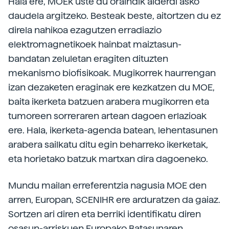
Hala ere, MOEk uste du oraindik alderdi asko
daudela argitzeko. Besteak beste, aitortzen du ez
direla nahikoa ezagutzen erradiazio
elektromagnetikoek hainbat maiztasun-
bandatan zeluletan eragiten dituzten
mekanismo biofisikoak. Mugikorrek haurrengan
izan dezaketen eraginak ere kezkatzen du MOE,
baita ikerketa batzuen arabera mugikorren eta
tumoreen sorreraren artean dagoen erlazioak
ere. Hala, ikerketa-agenda batean, lehentasunen
arabera sailkatu ditu egin beharreko ikerketak,
eta horietako batzuk martxan dira dagoeneko.
Mundu mailan erreferentzia nagusia MOE den
arren, Europan, SCENIHR ere arduratzen da gaiaz.
Sortzen ari diren eta berriki identifikatu diren
osasun-arriskuen Europako Batasunaren