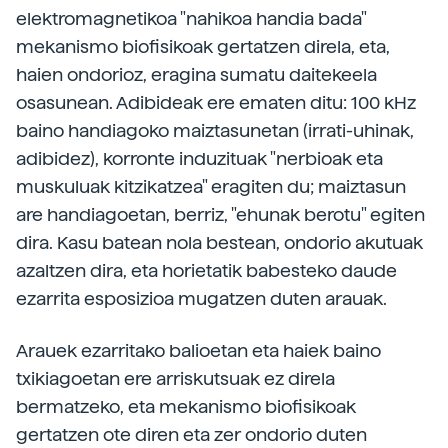
elektromagnetikoa "nahikoa handia bada"
mekanismo biofisikoak gertatzen direla, eta,
haien ondorioz, eragina sumatu daitekeela
osasunean. Adibideak ere ematen ditu: 100 kHz
baino handiagoko maiztasunetan (irrati-uhinak,
adibidez), korronte induzituak "nerbioak eta
muskuluak kitzikatzea" eragiten du; maiztasun
are handiagoetan, berriz, "ehunak berotu" egiten
dira. Kasu batean nola bestean, ondorio akutuak
azaltzen dira, eta horietatik babesteko daude
ezarrita esposizioa mugatzen duten arauak.
Arauek ezarritako balioetan eta haiek baino
txikiagoetan ere arriskutsuak ez direla
bermatzeko, eta mekanismo biofisikoak
gertatzen ote diren eta zer ondorio duten