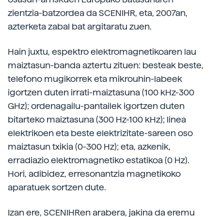
zientzia-batzordea da SCENIHR, eta, 2007an,
azterketa zabal bat argitaratu zuen.
Hain juxtu, espektro elektromagnetikoaren lau
maiztasun-banda aztertu zituen: besteak beste,
telefono mugikorrek eta mikrouhin-labeek
igortzen duten irrati-maiztasuna (100 kHz-300
GHz); ordenagailu-pantailek igortzen duten
bitarteko maiztasuna (300 Hz-100 kHz); linea
elektrikoen eta beste elektrizitate-sareen oso
maiztasun txikia (0-300 Hz); eta, azkenik,
erradiazio elektromagnetiko estatikoa (0 Hz).
Hori, adibidez, erresonantzia magnetikoko
aparatuek sortzen dute.
Izan ere, SCENIHRen arabera, jakina da eremu