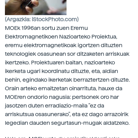
(Argazkia: iStockPhoto.com)
MOEk 1996an sortu zuen Eremu
Elektromagnetikoen Nazioarteko Proiektua,
eremu elektromagnetikoak igortzen dituzten
teknologiek osasunean sor ditzaketen arriskuak
ikertzeko. Proiektuaren baitan, nazioarteko
ikerketa ugari koordinatu dituzte, eta, aldian
behin, egindako ikerketak berraztertzen dituzte.
Orain arteko emaitzetan oinarrituta, hauxe da
MOEren ondorio nagusia: pertsonek oro har
jasotzen duten erradiazio-maila "ez da
arriskutsua osasunerako", eta ez dago arrazoirik
legedian dauden segurtasun-mugak aldatzeko.