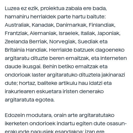
Luzea ez ezik, proiektua zabala ere bada,
hamahiru herrialdek parte hartu baitute:
Australiak, Kanadak, Danimarkak, Finlandiak,
Frantziak, Alemaniak, Israelek, Italiak, Japoniak,
Zeelanda Berriak, Norvegiak, Suediak eta
Britainia Handiak. Herrialde batzuek dagoeneko
argitaratu dituzte beren emaitzak, eta Interneten
daude ikusgai. Behin betiko emaitzak eta
ondorioak laster argitaratuko dituztela jakinarazi
dute; hortaz, baliteke artikulu hau idatzi eta
irakurlearen eskuetara iristen denerako
argitaratuta egotea.
Edozein modutara, orain arte argitaratutako
ikerketen ondorioek indartu egiten dute osasun-
erakunde nagusiek esandakoa; izan ere,