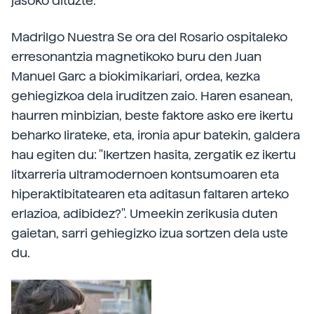
jasoko dituzte.
Madrilgo Nuestra Se ora del Rosario ospitaleko
erresonantzia magnetikoko buru den Juan
Manuel Garc a biokimikariari, ordea, kezka
gehiegizkoa dela iruditzen zaio. Haren esanean,
haurren minbizian, beste faktore asko ere ikertu
beharko lirateke, eta, ironia apur batekin, galdera
hau egiten du: "Ikertzen hasita, zergatik ez ikertu
litxarreria ultramodernoen kontsumoaren eta
hiperaktibitatearen eta aditasun faltaren arteko
erlazioa, adibidez?". Umeekin zerikusia duten
gaietan, sarri gehiegizko izua sortzen dela uste
du.