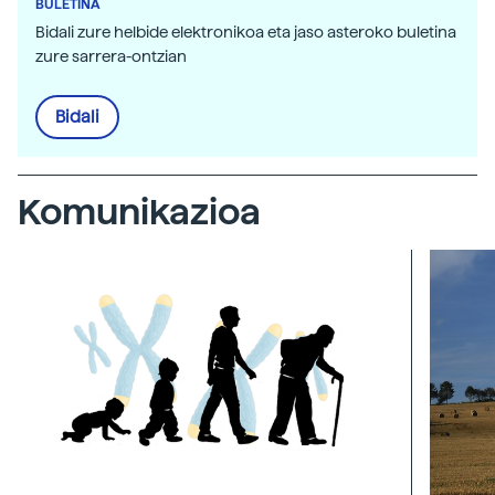
BULETINA
Bidali zure helbide elektronikoa eta jaso asteroko buletina
zure sarrera-ontzian
Bidali
Komunikazioa