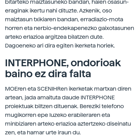
bitarteko maiztasuneko bandan, haien osasun-
eraginak ikertu nahi dituzte. Azkenik, oso
maiztasun txikiaren bandan, erradiazio-mota
horren eta nerbio-endekapenezko gaixotasunen
arteko erlazioa argitzea bilatzen dute.
Dagoeneko ari dira egiten ikerketa horiek.
INTERPHONE, ondorioak
baino ez dira falta
MOEren eta SCENIHRen ikerketak martxan diren
artean, jada amaituta daude INTERPHONE
proiektuak biltzen dituenak. Bereziki telefono
mugikorren epe luzeko erabileraren eta
minbiziaren arteko erlazioa aztertzeko diseinatu
zen, eta hamar urte iraun du.