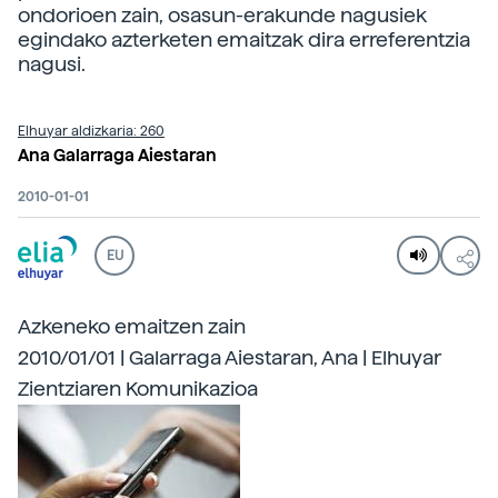
ondorioen zain, osasun-erakunde nagusiek
egindako azterketen emaitzak dira erreferentzia
nagusi.
Elhuyar aldizkaria: 260
Ana Galarraga Aiestaran
2010-01-01
EU
Azkeneko emaitzen zain
2010/01/01 | Galarraga Aiestaran, Ana | Elhuyar
Zientziaren Komunikazioa