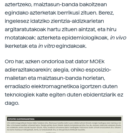
aztertzeko, maiztasun-banda bakoitzean
egindako azterketak berrikusi zituen. Berez,
ingelesez idatziko zientzia-aldizkarietan
argitaratutakoak hartu zituen aintzat, eta hiru
motatakoak: azterketa epidemiologikoak,
in vivo
ikerketak eta
in vitro
egindakoak.
Oro har, azken ondorioa bat dator MOEk
adierazitakoarekin; alegia, ohiko esposizio-
mailetan eta maiztasun-banda horietan,
erradiazio elektromagnetikoa igortzen duten
teknologiek kalte egiten duten ebidentziarik ez
dago.