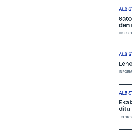
ALBIS
Sato
den 
BIOLOG
ALBIS
Lehe
INFORM
ALBIS
Ekai
ditu
2010-