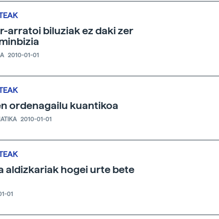
TEAK
r-arratoi biluziak ez daki zer
minbizia
IA
2010-01-01
TEAK
n ordenagailu kuantikoa
ATIKA
2010-01-01
TEAK
a aldizkariak hogei urte bete
01-01