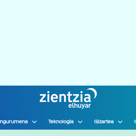
Ingurumena
Teknologia
Gizartea