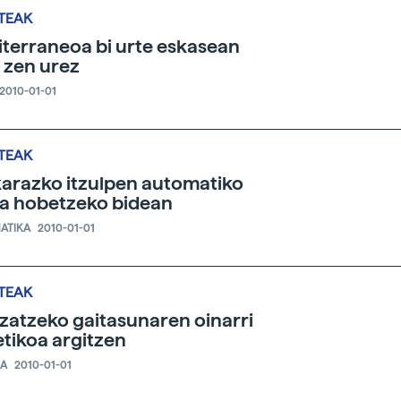
TEAK
terraneoa bi urte eskasean
 zen urez
2010-01-01
TEAK
arazko itzulpen automatiko
ea hobetzeko bidean
ATIKA
2010-01-01
TEAK
zatzeko gaitasunaren oinarri
tikoa argitzen
IA
2010-01-01