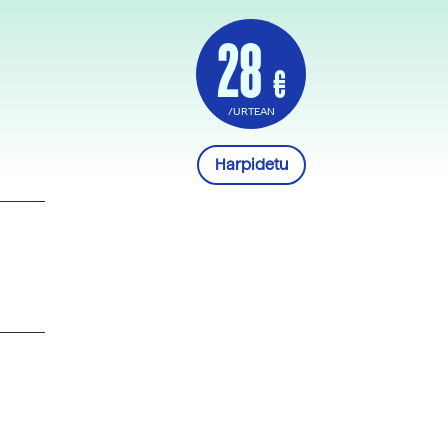
28
€
/URTEAN
Harpidetu