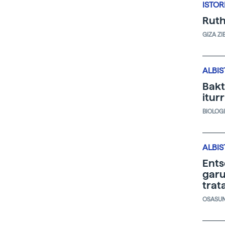
ISTOR
Ruth
GIZA ZI
ALBIS
Bakt
iturr
BIOLOG
ALBIS
Ents
garu
trat
OSASU