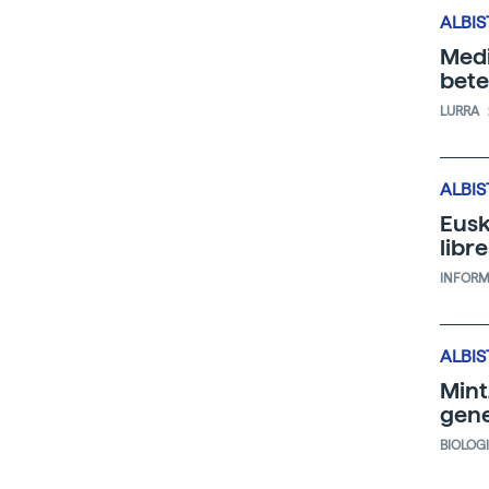
ALBIS
Medi
bete
LURRA
ALBIS
Eusk
libr
INFORM
ALBIS
Mint
gene
BIOLOG