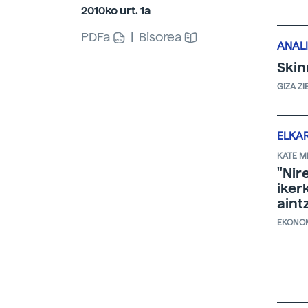
2010ko urt. 1a
PDFa
|
Bisorea
ANALI
Skin
GIZA ZI
ELKA
KATE M
"Nir
iker
aint
EKONO