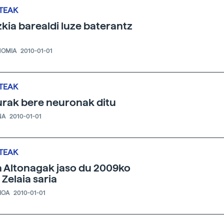
TEAK
kia barealdi luze baterantz
NOMIA
2010-01-01
TEAK
rak bere neuronak ditu
NA
2010-01-01
TEAK
 Altonagak jaso du 2009ko
 Zelaia saria
IOA
2010-01-01