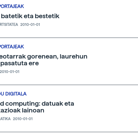
PORTAJEAK
 batetik eta bestetik
ERTSITATEA
2010-01-01
PORTAJEAK
leotarrak gorenean, laurehun
 pasatuta ere
2010-01-01
U DIGITALA
d computing: datuak eta
kazioak lainoan
ATIKA
2010-01-01