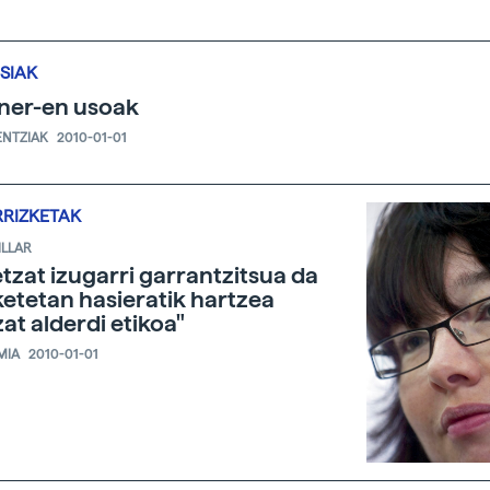
SIAK
ner-en usoak
ENTZIAK
2010-01-01
RRIZKETAK
ILLAR
etzat izugarri garrantzitsua da
ketetan hasieratik hartzea
zat alderdi etikoa"
MIA
2010-01-01