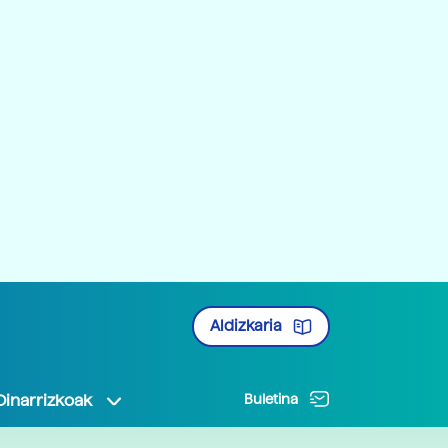
Aldizkaria
Oinarrizkoak
Buletina