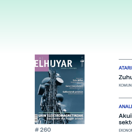
ATAR
Zuhu
KOMUNI
ANALI
Akui
sekt
# 260
EKONO