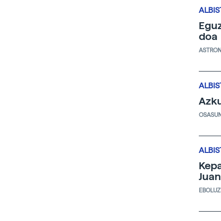
ALBIS
Eguz
doa
ASTRO
ALBIS
Azku
OSASU
ALBIS
Kepa
Juan
EBOLUZ