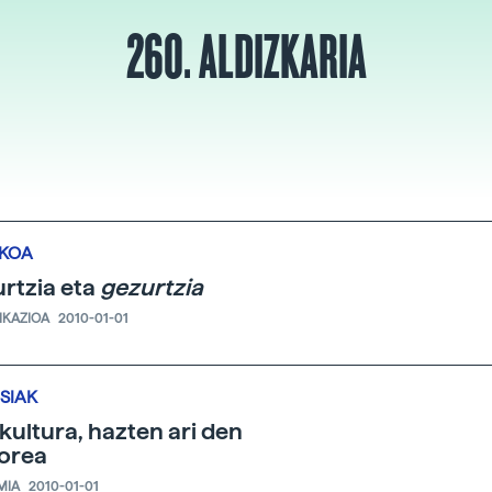
260. ALDIZKARIA
IKOA
rtzia eta
gezurtzia
KAZIOA
2010-01-01
SIAK
kultura, hazten ari den
orea
MIA
2010-01-01