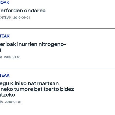
IOAK
erforden ondarea
ENTZIAK
2010-01-01
TEAK
erioak inurrien nitrogeno-
i
IA
2010-01-01
TEAK
egu kliniko bat martxan
neko tumore bat txerto bidez
atzeko
NA
2010-01-01