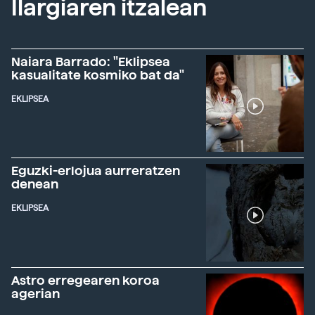
Ilargiaren itzalean
Naiara Barrado: "Eklipsea
kasualitate kosmiko bat da"
EKLIPSEA
Eguzki-erlojua aurreratzen
denean
EKLIPSEA
Astro erregearen koroa
agerian