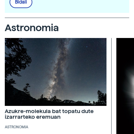
Bidali
Astronomia
Azukre-molekula bat topatu dute
izarrarteko eremuan
ASTRONOMIA