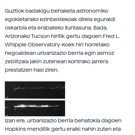
Guztiok badakigu behaketa astronomiko
egokietarako ezinbestekoak direla eguraldi
oskarbia eta erabateko iluntasuna. Bada,
Arizonako Tucson hiritik gertu dagoen Fred L.
Whipple Observatory-koek hiri horretako
hegoaldean urbanizazio berria egin asmoz
zebiltzala jakin zutenean kontrako jarrera
prestatzen hasi ziren.
Izan ere, urbanizazio berria behatokia dagoen
Hopkins menditik gertu eraiki nahin zuten eta