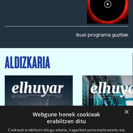
Ikusi programa guztiak
ALDIZKARIA
×
Webgune honek cookieak
erabiltzen ditu
Cookieak erabiltzen ditugu edukia, iragarkiak pertsonalizatzeko eta