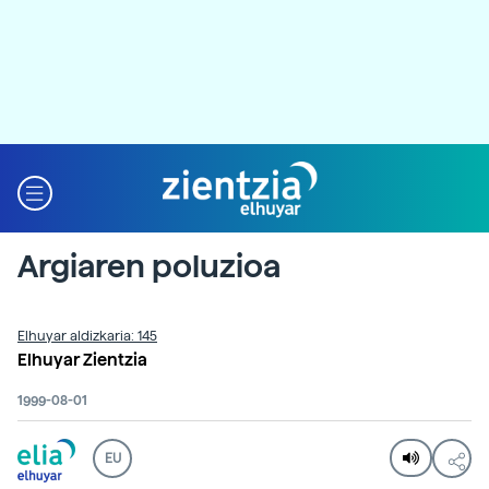
Argiaren poluzioa
Elhuyar aldizkaria: 145
Elhuyar Zientzia
1999-08-01
EU