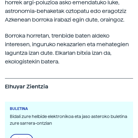
horrek argi-poluzioa asko emendatuko luke,
astronomia-behaketak oztopatu edo eragotziz
Azkenean borroka irabazi egin dute, oraingoz.
Borroka horretan, trenbide baten aldeko
interesen, inguruko nekazarien eta mehategien
laguntza izan dute. Elkarlan bitxia izan da,
ekologistekin batera.
Elhuyar Zientzia
BULETINA
Bidali zure helbide elektronikoa eta jaso asteroko buletina
zure sarrera-ontzian