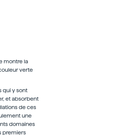
le montre la
 couleur verte
 qui y sont
r, et absorbent
llations de ces
eulement une
rents domaines
s premiers