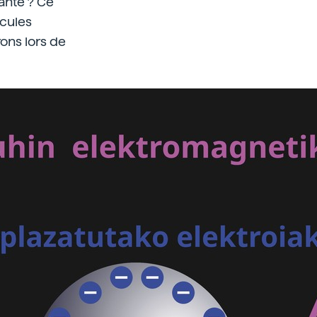
nante ? Ce
cules
rons lors de