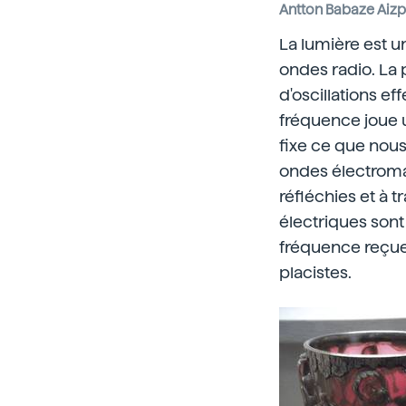
Antton Babaze Aiz
La lumière est 
ondes radio. La 
d'oscillations 
fréquence joue u
fixe ce que nous
ondes électromag
réfléchies et à 
électriques son
fréquence reçu
placistes.