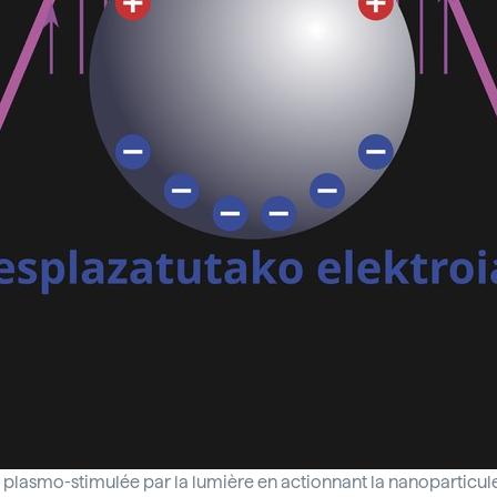
 plasmo-stimulée par la lumière en actionnant la nanoparticul