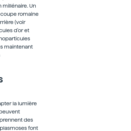
 millénaire. Un
e coupe romaine
rière (voir
ules d'or et
anoparticules
ons maintenant
a
s
pter la lumière
 peuvent
 prennent des
 plasmoses font