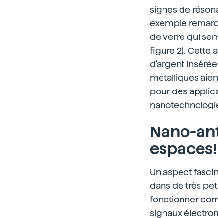
signes de résona
exemple remarqu
de verre qui semb
figure 2). Cette
d'argent insérée
métalliques aien
pour des applic
nanotechnologie. 
Nano-ant
espaces!
Un aspect fascin
dans de très pet
fonctionner com
signaux électro