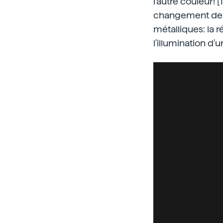
l'autre couleur!
changement de c
métalliques: la r
l'illumination d'