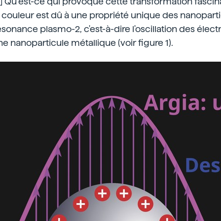
 [1] Qu’est-ce qui provoque cette transformation fasci
ouleur est dû à une propriété unique des nanoparti
ésonance plasmo-2, c'est-à-dire l'oscillation des élect
une nanoparticule métallique (voir figure 1).