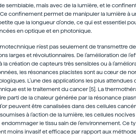
 semblable, mais avec de la lumière, et le confinent
Ce confinement permet de manipuler la lumière à u
tite que la longueur d'onde, ce qui est essentiel pou
ancées en optique et en photonique.
smotechnique n'est pas seulement de transmettre de 
ions larges et révolutionnaires. De l'amélioration de l'e
 à la création de capteurs très sensibles ou à l'amélior
nnées, les résonances placistes sont au cœur de n
ogiques. L'une des applications les plus attendues d
ique est le traitement du cancer [5]. La thermothér
re parti de la chaleur générée par la résonance plas
'or peuvent être canalisées dans des cellules cancér
 soumises à l'action de la lumière, les cellules nocive
s endommager le tissu sain de l'environnement. Ce t
ent moins invasif et efficace par rapport aux méthod