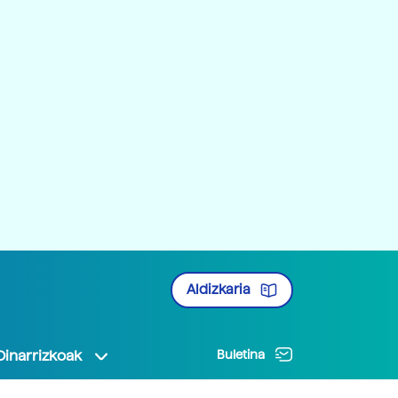
Aldizkaria
Oinarrizkoak
Buletina