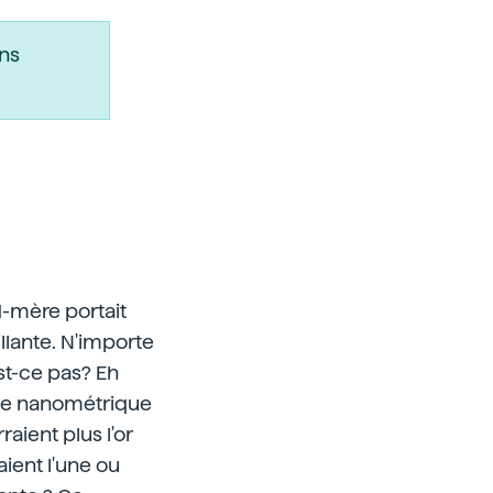
ns
d-mère portait
illante. N'importe
est-ce pas? Eh
ille nanométrique
raient plus l'or
aient l'une ou