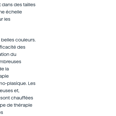
 dans des tailles
ne échelle
r les
belles couleurs.
fficacité des
ation du
ombreuses
e la
apie
mo-plasique. Les
euses et,
s sont chauffées
ype de thérapie
es