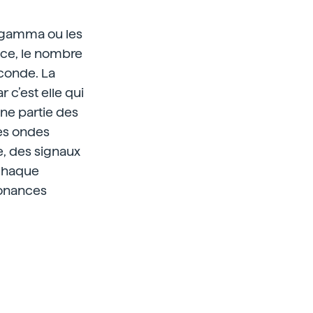
 gamma ou les
ence, le nombre
conde. La
c’est elle qui
ne partie des
ces ondes
e, des signaux
 chaque
sonances