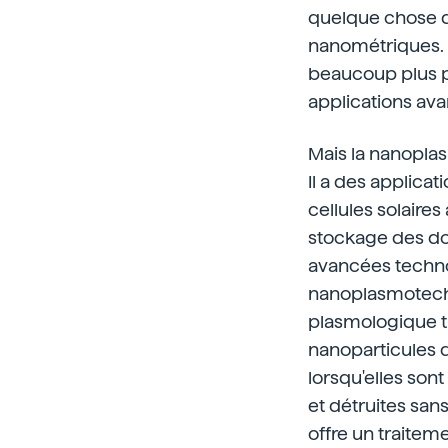
quelque chose de
nanométriques. 
beaucoup plus pe
applications av
Mais la nanopla
Il a des applicat
cellules solaires
stockage des do
avancées technol
nanoplasmotechn
plasmologique ti
nanoparticules d
lorsqu'elles sont
et détruites san
offre un traitem