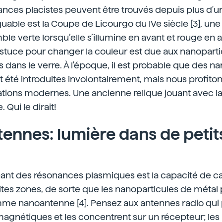
nces placistes peuvent être trouvés depuis plus d'un
able est la Coupe de Licourgo du IVe siècle [3], un
le verte lorsqu’elle s’illumine en avant et rouge en ar
 astuce pour changer la couleur est due aux nanopartic
s dans le verre. À l'époque, il est probable que des n
t été introduites involontairement, mais nous profit
ations modernes. Une ancienne relique jouant avec l
Qui le dirait!
ennes: lumière dans de petit
ant des résonances plasmiques est la capacité de ca
ites zones, de sorte que les nanoparticules de métal
me nanoantenne [4]. Pensez aux antennes radio qui
magnétiques et les concentrent sur un récepteur; les