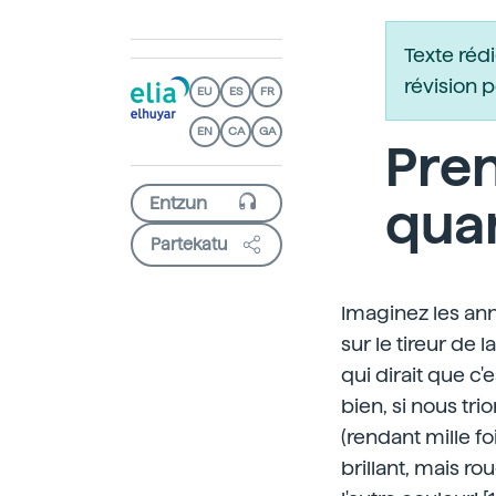
Texte réd
révision 
EU
ES
FR
EN
CA
GA
Pren
qua
Partekatu
Imaginez les ann
sur le tireur de 
qui dirait que c'
bien, si nous tr
(rendant mille fo
brillant, mais ro