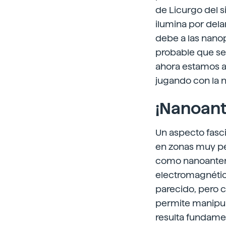
de Licurgo del s
ilumina por delan
debe a las nanop
probable que se
ahora estamos a
jugando con la n
¡Nanoant
Un aspecto fasci
en zonas muy pe
como nanoantena
electromagnétic
parecido, pero 
permite manipul
resulta fundamen