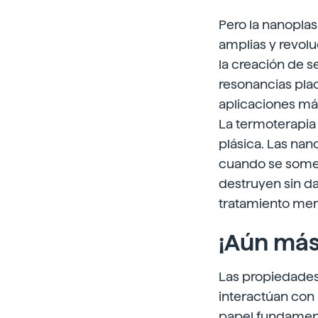
Pero la nanoplas
amplias y revolu
la creación de s
resonancias pla
aplicaciones más
La termoterapia
plásica. Las nan
cuando se somete
destruyen sin da
tratamiento meno
¡Aún más 
Las propiedades
interactúan con 
papel fundament