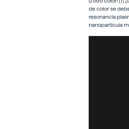
u otro color! [1
de color se debe
resonancia plasm
nanopartícula met