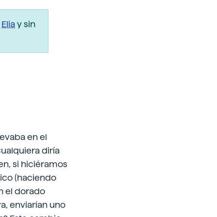
r
Elia
y sin
levaba en el
Cualquiera diría
en, si hiciéramos
rico (haciendo
n el dorado
ya, enviarían uno