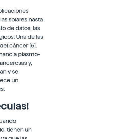
plicaciones
las solares hasta
o de datos, las
icos. Una de las
el cáncer [5].
onancia plasmo-
cancerosas y,
tan y se
frece un
s.
éculas!
cuando
o, tienen un
 ya que las