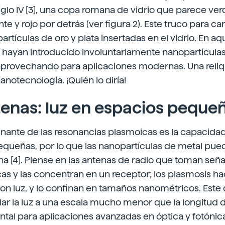
iglo IV [3], una copa romana de vidrio que parece ve
te y rojo por detrás (ver figura 2). Este truco para ca
artículas de oro y plata insertadas en el vidrio. En aq
 hayan introducido involuntariamente nanopartículas
provechando para aplicaciones modernas. Una reliq
anotecnología. ¡Quién lo diría!
enas: luz en espacios pequeñ
nante de las resonancias plasmoicas es la capacidad 
queñas, por lo que las nanopartículas de metal pue
 [4]. Piense en las antenas de radio que toman seña
as y las concentran en un receptor; los plasmosis h
con luz, y lo confinan en tamaños nanométricos. Este
ar la luz a una escala mucho menor que la longitud d
tal para aplicaciones avanzadas en óptica y fotónic