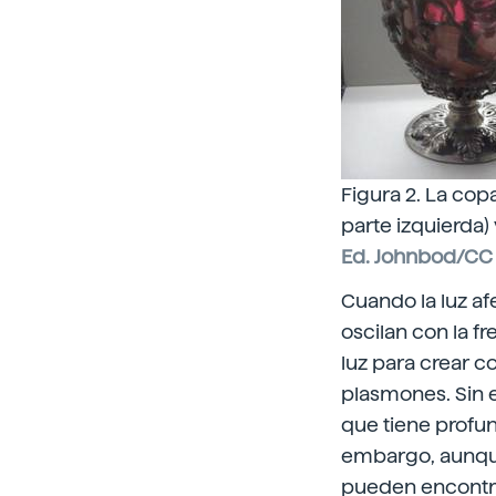
Figura 2. La cop
parte izquierda) 
Ed. Johnbod/CC 
Cuando la luz af
oscilan con la f
luz para crear c
plasmones. Sin e
que tiene profun
embargo, aunque
pueden encontra