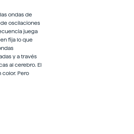
 las ondas de
d de oscilaciones
recuencia juega
n fija lo que
ondas
jadas y a través
as al cerebro. El
 color. Pero