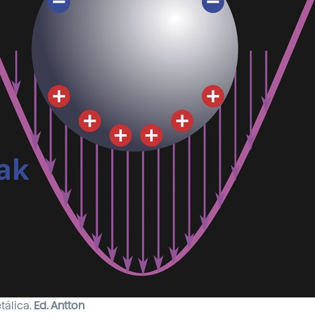
tálica.
Ed. Antton