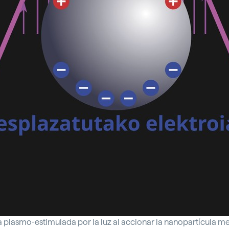
a plasmo-estimulada por la luz al accionar la nanopartícula me