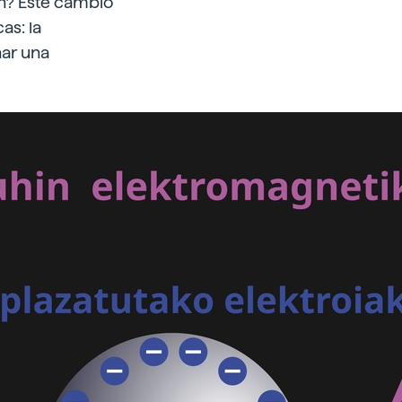
ón? Este cambio
as: la
nar una