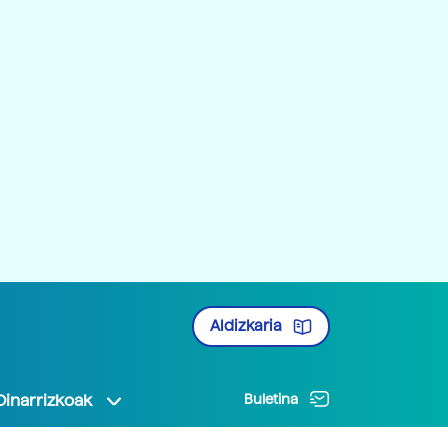
Aldizkaria
Oinarrizkoak
Buletina