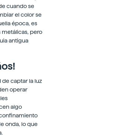
rde cuando se
mbiar el color se
uella época, es
 metálicas, pero
uia antigua
os!
de captar la luz
den operar
les
acen algo
 confinamiento
e onda, lo que
a.