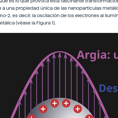
] ¿Qué es lo que provoca esta fascinante transformaci
 a una propiedad única de las nanopartículas metálic
o-2, es decir, la oscilación de los electrones al ilumi
álica (véase la Figura 1).