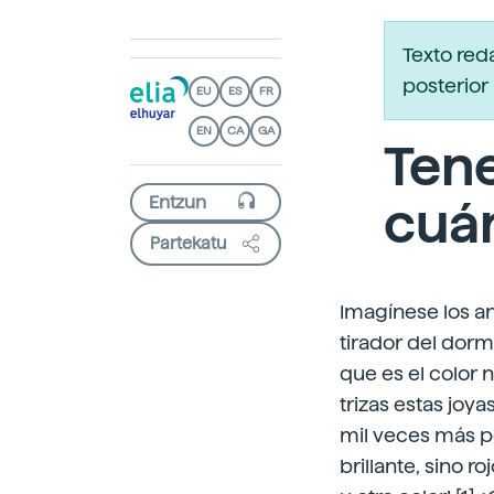
Texto red
posterior 
EU
ES
FR
EN
CA
GA
Tene
cuá
Partekatu
Imagínese los ani
tirador del dormi
que es el color 
trizas estas joy
mil veces más pe
brillante, sino r