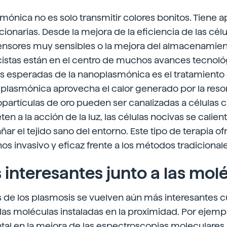
mónica no es solo transmitir colores bonitos. Tiene a
cionarias. Desde la mejora de la eficiencia de las célu
ensores muy sensibles o la mejora del almacenamient
cistas están en el centro de muchos avances tecnológ
 esperadas de la nanoplasmónica es el tratamiento d
 plasmónica aprovecha el calor generado por la res
opartículas de oro pueden ser canalizadas a células 
n a la acción de la luz, las células nocivas se calien
ñar el tejido sano del entorno. Este tipo de terapia o
s invasivo y eficaz frente a los métodos tradicionale
interesantes junto a las mol
 de los plasmosis se vuelven aún más interesantes 
las moléculas instaladas en la proximidad. Por ejempl
al en la mejora de las espectroscopias moleculares,