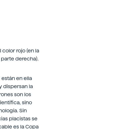
color rojo (en la
a parte derecha).
 están en ella
y dispersan la
rones son los
ntífica, sino
ología. Sin
as placistas se
able es la Copa