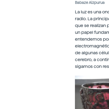
Babaze Aizpurua
La luz es una on
radio. La princip
que se realizan
un papel fundame
entendemos por 
electromagnéticas
de algunas célul
cerebro, a conti
sigamos con res