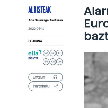
ALBISTEAK
Alar
Eur
Ana Galarraga Aiestaran
2022-05-19
baz
OSASUNA
EU
ES
FR
EN
CA
GA
Partekatu