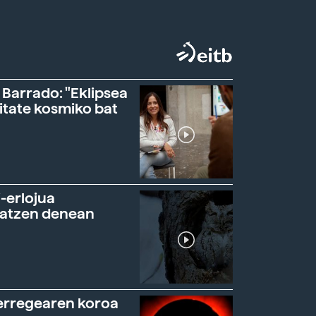
 Barrado: "Eklipsea
itate kosmiko bat
-erlojua
ratzen denean
erregearen koroa