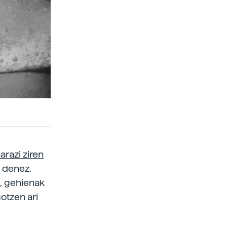
razi ziren
a denez.
k, gehienak
otzen ari