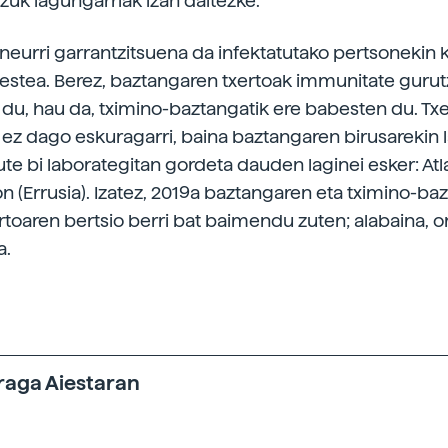
tzuk lagungarriak izan daitezke.
neurri garrantzitsuena da infektatutako pertsonekin 
estea. Berez, baztangaren txertoak immunitate gurut
 du, hau da, tximino-baztangatik ere babesten du. Txe
z dago eskuragarri, baina baztangaren birusarekin 
ute bi laborategitan gordeta dauden laginei esker: Atl
on (Errusia). Izatez, 2019a baztangaren eta tximino-b
rtoaren bertsio berri bat baimendu zuten; alabaina, o
a.
raga Aiestaran