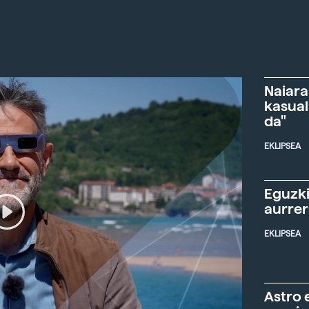
Naiara
kasual
da"
EKLIPSEA
Eguzki
aurre
EKLIPSEA
Astro 