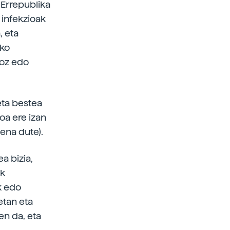
 Errepublika
 infekzioak
, eta
ako
ioz edo
eta bestea
oa ere izan
ena dute).
a bizia,
ak
k edo
etan eta
en da, eta