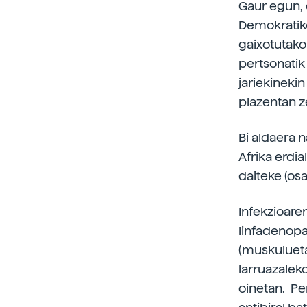
Gaur egun, 
Demokratiko
gaixotutako
pertsonatik
jariekinekin
plazentan z
Bi aldaera 
Afrika erdi
daiteke (os
Infekzioare
linfadenopat
(muskulueta
larruazalek
oinetan. Pe