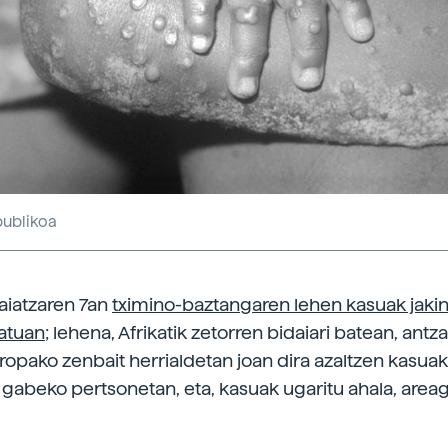
ublikoa
aiatzaren 7an
tximino-baztangaren lehen kasuak jakina
atuan
; lehena, Afrikatik zetorren bidaiari batean, antz
uropako zenbait herrialdetan joan dira azaltzen kasua
n gabeko pertsonetan, eta, kasuak ugaritu ahala, areag