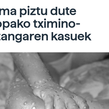
ma piztu dute
opako tximino-
tangaren kasuek