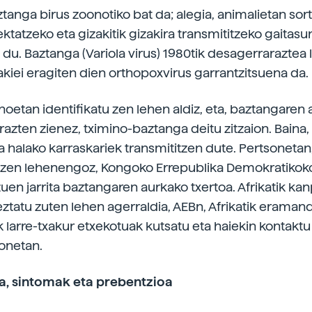
tanga birus zoonotiko bat da; alegia, animalietan sort
ektatzeko eta gizakitik gizakira transmititzeko gaitasu
du. Baztanga (Variola virus) 1980tik desagerraraztea 
zakiei eragiten dien orthopoxvirus garrantzitsuena da.
inoetan identifikatu zen lehen aldiz, eta, baztangaren
razten zienez, tximino-baztanga deitu zitzaion. Baina,
ta halako karraskariek transmititzen dute. Pertsonetan
u zen lehenengoz, Kongoko Errepublika Demokratikok
uen jarrita baztangaren aurkako txertoa. Afrikatik kan
ztatu zuten lehen agerraldia, AEBn, Afrikatik eraman
k larre-txakur etxekotuak kutsatu eta haiekin kontaktu
onetan.
a, sintomak eta prebentzioa