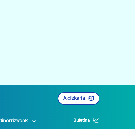
Aldizkaria
Oinarrizkoak
Buletina