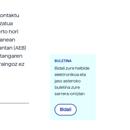
kontaktu
zatua
rto hori
lanean
antan (AEB)
aztangaren
BULETINA
raingoz ez
Bidali zure helbide
elektronikoa eta
jaso asteroko
buletina zure
sarrera-ontzian
Bidali