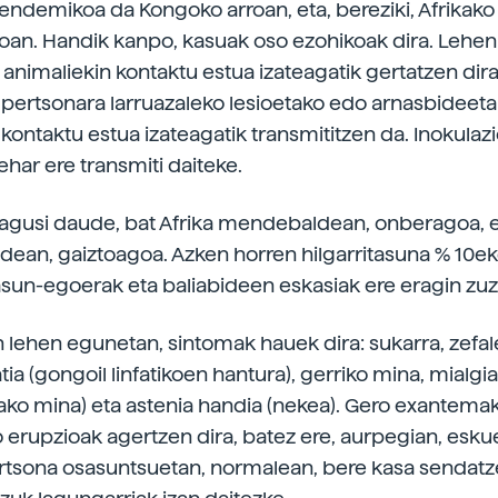
endemikoa da Kongoko arroan, eta, bereziki, Afrikako
an. Handik kanpo, kasuak oso ezohikoak dira. Lehen
 animaliekin kontaktu estua izateagatik gertatzen dira
 pertsonara larruazaleko lesioetako edo arnasbideet
 kontaktu estua izateagatik transmititzen da. Inokulaz
ehar ere transmiti daiteke.
nagusi daude, bat Afrika mendebaldean, onberagoa, 
aldean, gaiztoagoa. Azken horren hilgarritasuna % 10ek
asun-egoerak eta baliabideen eskasiak ere eragin zuz
n lehen egunetan, sintomak hauek dira: sukarra, zefale
ia (gongoil linfatikoen hantura), gerriko mina, mialgi
ko mina) eta astenia handia (nekea). Gero exantema
o erupzioak agertzen dira, batez ere, aurpegian, esku
rtsona osasuntsuetan, normalean, bere kasa sendatz