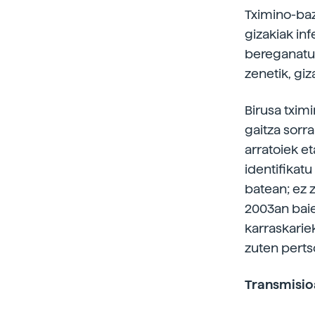
Tximino-baz
gizakiak inf
bereganatu 
zenetik, gi
Birusa txim
gaitza sorra
arratoiek e
identifikat
batean; ez z
2003an baie
karraskarie
zuten perts
Transmisio