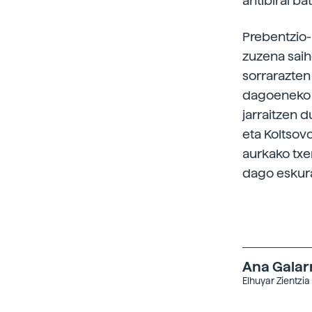
antibiral ba
Prebentzio-
zuzena saih
sorrarazten
dagoeneko e
jarraitzen d
eta Koltsov
aurkako txe
dago eskur
Ana Galar
Elhuyar Zientzia