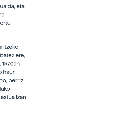
ua da, eta
na
lortu
 antzeko
 batez ere,
, 1970an
o haur
po, berriz,
dako
 estua izan