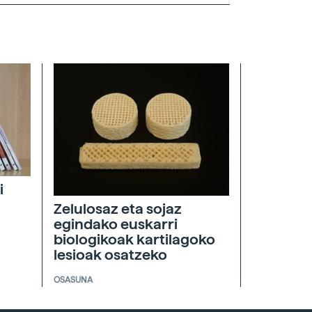
i
Zelulosaz eta sojaz
egindako euskarri
biologikoak kartilagoko
lesioak osatzeko
OSASUNA