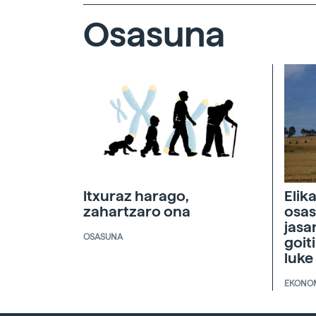
Osasuna
Itxuraz harago,
Elik
zahartzaro ona
osas
jasa
OSASUNA
goit
luke
EKONO