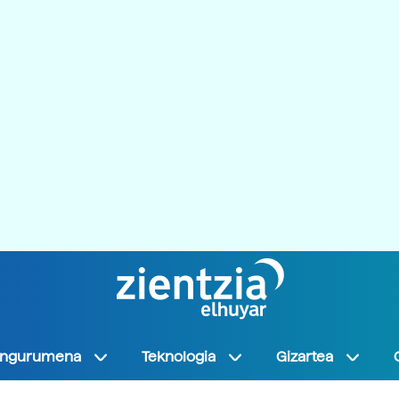
Ingurumena
Teknologia
Gizartea