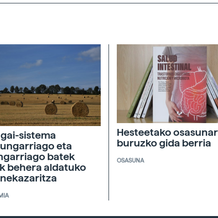
Hesteetako osasunar
agai-sistema
buruzko gida berria
ungarriago eta
ngarriago batek
OSASUNA
ik behera aldatuko
 nekazaritza
MIA