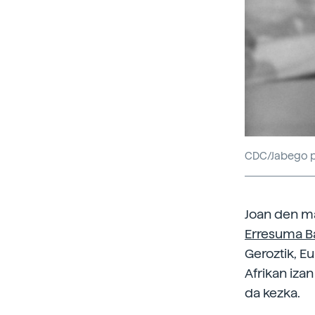
CDC/Jabego p
Joan den m
Erresuma B
Geroztik, E
Afrikan iza
da kezka.