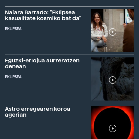
Naiara Barrado: "Eklipsea
kasualitate kosmiko bat da"
EKLIPSEA
Eguzki-erlojua aurreratzen
denean
EKLIPSEA
Astro erregearen koroa
agerian