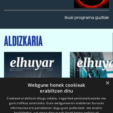
Ikusi programa guztiak
ALDIZKARIA
×
Webgune honek cookieak
erabiltzen ditu
Cookieak erabiltzen ditugu edukia, iragarkiak pertsonalizatzeko eta
gure trafikoa aztertzeko. Gure webgunearen erabilerari buruzko
informazioa ere partekatzen dugu gure publizitate- eta analisi-
bazkideekin, zuk eman diezun edo haiek beren zerbitzuak