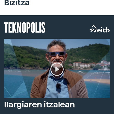
Bizitza
TEKNOPOLIS
Ilargiaren itzalean