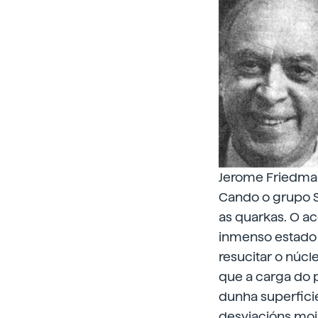
Jerome Friedma
Cando o grupo S
as quarkas. O ac
inmenso estado 
resucitar o núcl
que a carga do p
dunha superfici
desviacións mo