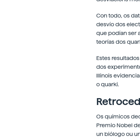
Con todo, os da
desvío dos elec
que podían ser 
teorías dos quark
Estes resultados
dos experimento
Illinois evidenc
o quarki.
Retroced
Os químicos dedi
Premio Nobel de
un biólogo ou u