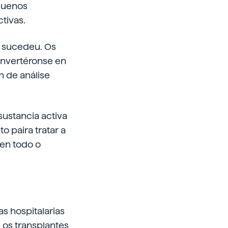
equenos
tivas.
sí sucedeu. Os
onvertéronse en
n de análise
sustancia activa
o paira tratar a
 en todo o
s hospitalarias
os transplantes