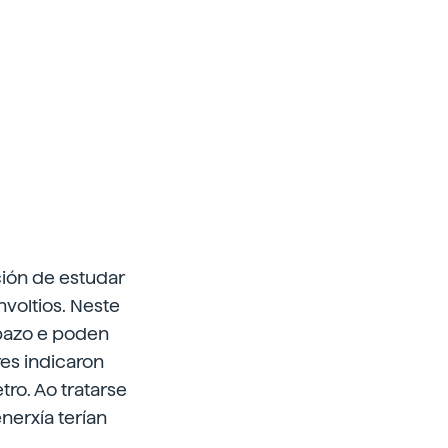
ción de estudar
voltios. Neste
pazo e poden
res indicaron
ro. Ao tratarse
nerxía terían