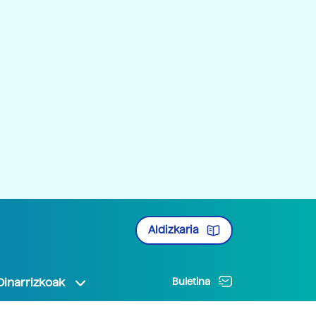
Aldizkaria
Oinarrizkoak
Buletina