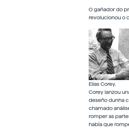
O gañador do pre
revolucionou o 
Elías Corey.
Corey lanzou una
deseño dunha ca
chamado análise 
romper as parte
había que rompe