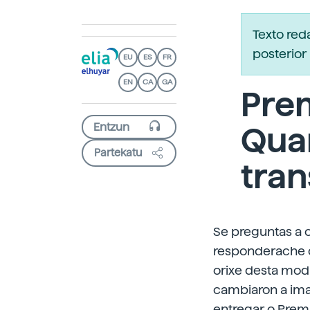
Texto re
posterior 
EU
ES
FR
EN
CA
GA
Prem
Quar
Partekatu
tran
Se preguntas a 
responderache co
orixe desta modi
cambiaron a imax
entregar o Prem