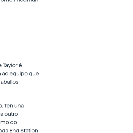
 Taylor é
an ao equipo que
raballos
. Ten una
a outro
remo do
ada End Station