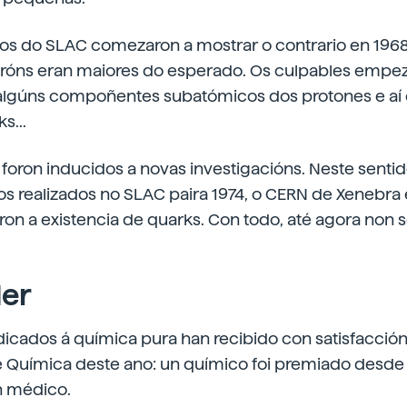
tos do SLAC comezaron a mostrar o contrario en 1968
tróns eran maiores do esperado. Os culpables empe
algúns compoñentes subatómicos dos protones e aí 
s...
 foron inducidos a novas investigacións. Neste sentid
s realizados no SLAC paira 1974, o CERN de Xenebra 
iaron a existencia de quarks. Con todo, até agora non s
er
cados á química pura han recibido con satisfacción 
 Química deste ano: un químico foi premiado desde
n médico.