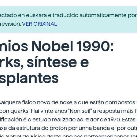
dactado en euskara e traducido automaticamente po
revisión.
VER ORIXINAL
ios Nobel 1990:
ks, síntese e
splantes
calquera físico novo de hoxe a que están compostos 
n quarks. Hai vinte anos "Non sei!" a resposta máis 
ficación é o estudo realizado ao redor de 1970. Estas
e da estrutura do protón por unha banda e, por outr
io Nobel de Física deste ano aos norteamericanos 