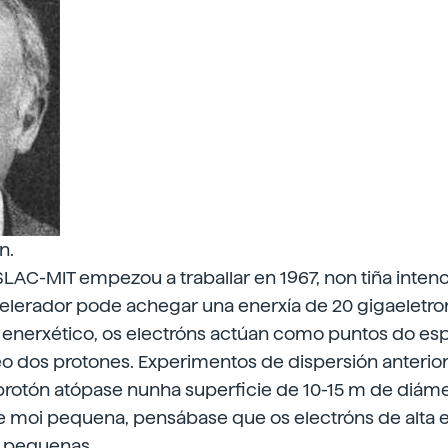
n.
LAC-MIT empezou a traballar en 1967, non tiña inten
elerador pode achegar una enerxía de 20 gigaeletron
enerxético, os electróns actúan como puntos do es
eo dos protones. Experimentos de dispersión anterio
rotón atópase nunha superficie de 10-15 m de diámet
e moi pequena, pensábase que os electróns de alta e
i pequenas.