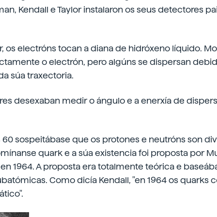
man, Kendall e Taylor instalaron os seus detectores pa
r, os electróns tocan a diana de hidróxeno líquido. Mo
ectamente o electrón, pero algúns se dispersan debi
da súa traxectoria.
ores desexaban medir o ángulo e a enerxía de disper
s 60 sospeitábase que os protones e neutróns son divi
ínanse quark e a súa existencia foi proposta por M
en 1964. A proposta era totalmente teórica e baseáb
subatómicas. Como dicía Kendall, "en 1964 os quarks
tico".