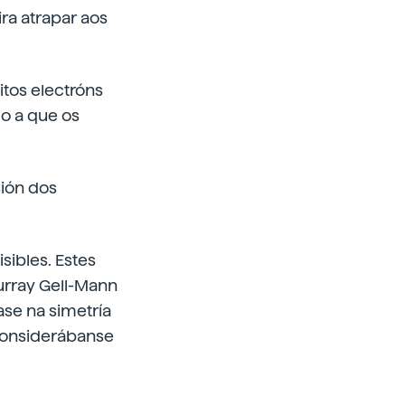
ira atrapar aos
itos electróns
do a que os
sión dos
sibles. Estes
urray Gell-Mann
ase na simetría
 considerábanse