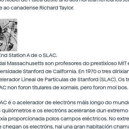
e ao canadense Richard Taylor.
d Station A de o SLAC.
l Massachusetts son profesores do prestixioso MIT e
ersidade Stanford de California. En 1970 o tres dirixí
elerador Lineal de Partículas de Stanford (SLAC). Os t
AC non foron titulares de xornais, pero foron moi bos.
LAC é o acelerador de electróns máis longo do mundo
s quilómetros e os electróns aceléranse dun extremo 
xía proporcionada polos campos eléctricos. No ext
e chegan os electróns, hai una gran habitación cham