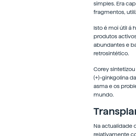
simples. Era cap
fragmentos, util
Isto é moi útil 
produtos activo
abundantes e bar
retrosintético.
Corey sintetizou
(+)-ginkgolina d
asma e os probl
mundo.
Transpla
Na actualidade o
relativamente c