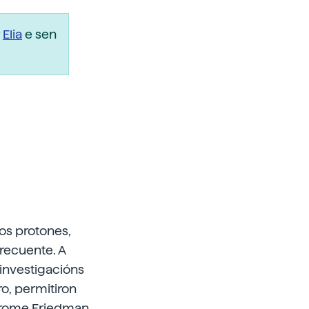
r
Elia
e sen
os protones,
frecuente. A
 investigacións
o, permitiron
Jerome Friedman