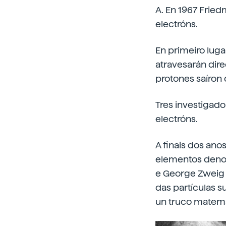
A. En 1967 Fried
electróns.
En primeiro luga
atravesarán dir
protones saíron 
Tres investigad
electróns.
A finais dos ano
elementos denom
e George Zweig 
das partículas 
un truco matemá