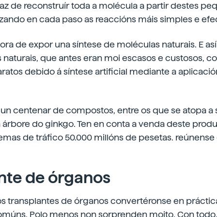
az de reconstruír toda a molécula a partir destes p
izando en cada paso as reaccións máis simples e efec
á hora de expor una síntese de moléculas naturais. E a
s naturais, que antes eran moi escasos e custosos, c
atos debido á síntese artificial mediante a aplicació
 un centenar de compostos, entre os que se atopa a 
a árbore do ginkgo. Ten en conta a venda deste produt
emas de tráfico 50.000 millóns de pesetas. reúnense
nte de órganos
s transplantes de órganos convertéronse en práctica
omúns. Polo menos non sorprenden moito. Con todo, 