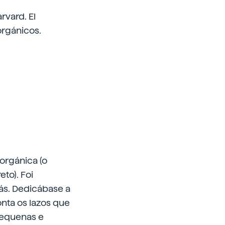
rvard. El
orgánicos.
orgánica (o
to). Foi
rás. Dedicábase a
nta os lazos que
pequenas e