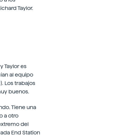
chard Taylor.
y Taylor es
gían al equipo
. Los trabajos
 muy buenos.
ndo. Tiene una
o a otro
extremo del
mada End Station