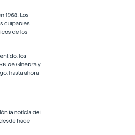
n 1968. Los
os culpables
cos de los
entido, los
ERN de Ginebra y
rgo, hasta ahora
n la noticia del
 desde hace