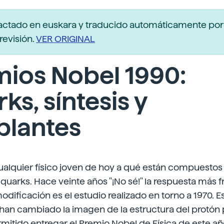
actado en euskara y traducido automáticamente po
revisión.
VER ORIGINAL
ios Nobel 1990:
ks, síntesis y
plantes
ualquier físico joven de hoy a qué están compuestos 
uarks. Hace veinte años "¡No sé!" la respuesta más f
odificación es el estudio realizado en torno a 1970. E
han cambiado la imagen de la estructura del protón p
rmitido entregar el Premio Nobel de Física de este añ