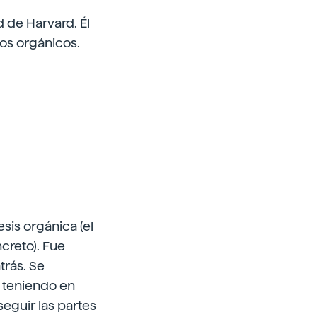
d de Harvard. Él
tos orgánicos.
sis orgánica (el
creto). Fue
trás. Se
, teniendo en
eguir las partes