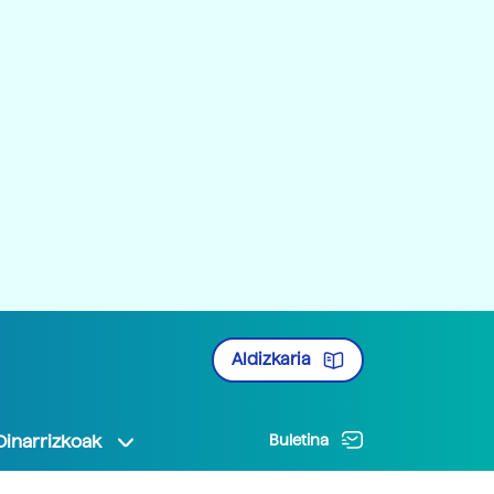
Aldizkaria
Oinarrizkoak
Buletina