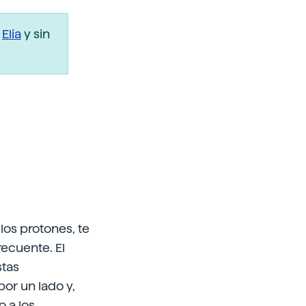
r
Elia
y sin
los protones, te
recuente. El
stas
or un lado y,
o a los