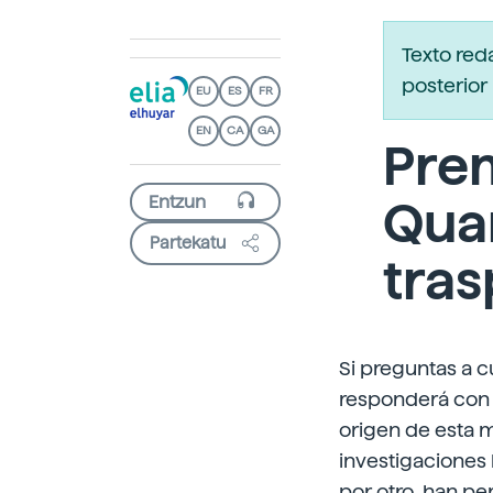
Texto red
posterior 
EU
ES
FR
EN
CA
GA
Prem
Quar
Partekatu
tras
Si preguntas a c
responderá con q
origen de esta m
investigaciones 
por otro, han pe