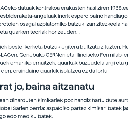
LACeko datuak kontrakoa erakusten hasi ziren 1968.e
desbideraketa-angeluak inork espero baino handiagoa
rotoien osagai azpiatomiko batzuk izan zitezkeela has
eta quarken teoriak hor zeuden...
ek beste ikerketa batzuk egitera bultzatu zituzten. Ha
SLACen, Genebako CERNen eta Illinoiseko Fermilab-e
ek emaniko emaitzek, quarkak bazeudela argi eta ga
den, oraindaino quarkik isolatzea ez da lortu.
rat jo, baina aitzanatu
ean diharduten kimikariek poz handiz hartu dute au
obel Sarien berria: aspaldiko partez kimikari batek ja
ogo edo mediku batek.