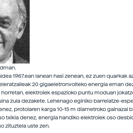
edman.
ldea 1967.ean lanean hasi zenean, ez zuen quarkak a
eleratzaileak 20 gigaeletronvolteko energia eman de
l horretan, elektroiek espazioko puntu moduan jokatz
ina zula dezakete. Lehenago eginiko barreiatze-es
tenez, protoiaren karga 10-15 m diametroko gainazal 
so txikia denez, energia handiko elektroiek oso desb
go zituztela uste zen.