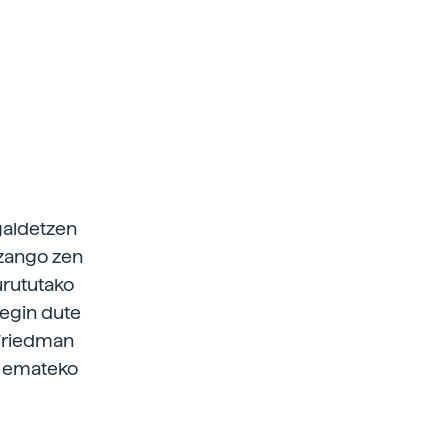
galdetzen
izango zen
urututako
 egin dute
 Friedman
ri emateko