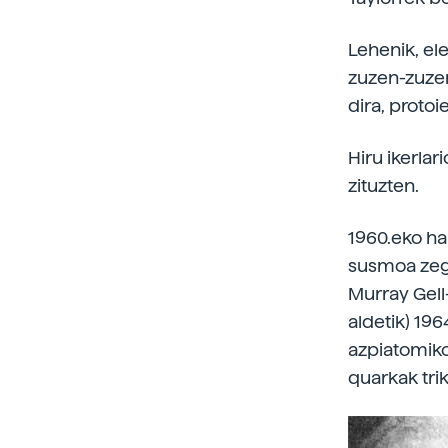
Lehenik, ele
zuzen-zuzen
dira, protoi
Hiru ikerlar
zituzten.
1960.eko ha
susmoa zego
Murray Gell
aldetik) 19
azpiatomiko
quarkak trik