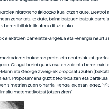
ktroiek hidrogeno likidozko itua jotzen dute. Elektroi 
ean zeharkatuko dute, baina batzuen batzuk barrei
ek beren ibilbidetik atera dituztelako.
iok elektroien barreiatze-angelua eta -energia neurtu 
markadaren bukaeran protoi eta neutroiak zatigarria
en. Osagai horiei quark esaten zaie eta beren existe
-Mann eta George Zweig-ek proposatu zuten (bakoit
64.ean. Proposamena guztiz teorikoa zen eta partikula
en simetrian zuen oinarria. Kendallek esan legez, "1
imailu matematikotzat jotzen ziren".