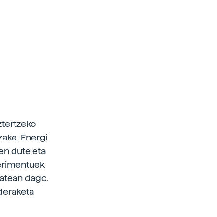
ztertzeko
zake. Energi
en dute eta
perimentuek
batean dago.
ideraketa