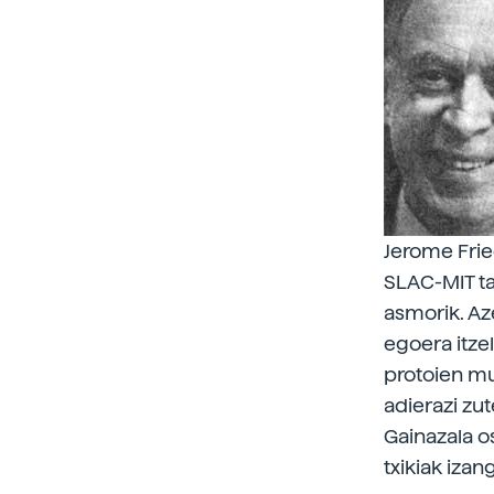
Jerome Fri
SLAC-MIT ta
asmorik. Az
egoera itze
protoien mu
adierazi zu
Gainazala o
txikiak izan