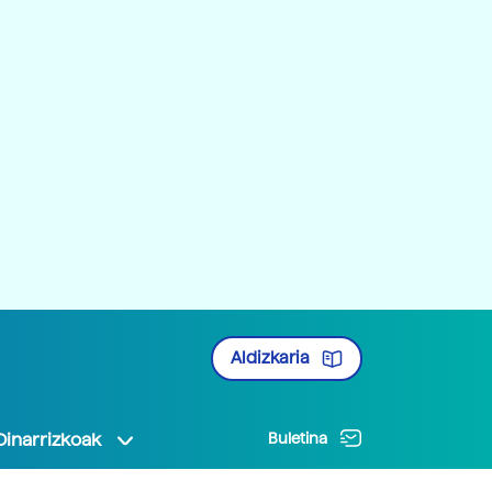
Aldizkaria
Oinarrizkoak
Buletina