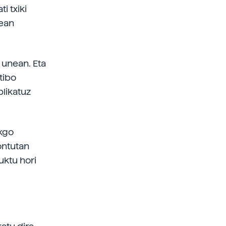
i txiki
zean
 unean. Eta
tibo
plikatuz
nkgo
ontutan
uktu hori