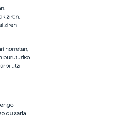
an.
k ziren.
i ziren
ri horretan,
n buruturiko
rbi utzi
rtengo
so du saria