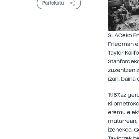
Partekatu
SLACeko End
Friedman et
Taylor Kalif
Stanfordeko
zuzentzen z
izan, baina 
1967.az ger
kilometroko
eremu elekt
muturrean, e
izenekoa. Ge
Taylorrek b