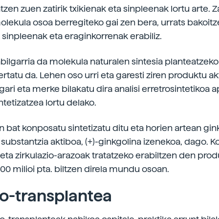
tzen zuen zatirik txikienak eta sinpleenak lortu arte. Zat
molekula osoa berregiteko gai zen bera, urrats bakoit
 sinpleenak eta eraginkorrenak erabiliz.
bilgarria da molekula naturalen sintesia planteatzeko
rtatu da. Lehen oso urri eta garesti ziren produktu ak
gari eta merke bilakatu dira analisi erretrosintetikoa a
sintetizatzea lortu delako.
 bat konposatu sintetizatu ditu eta horien artean gi
 substantzia aktiboa, (+)-ginkgolina izenekoa, dago. K
eta zirkulazio-arazoak tratatzeko erabiltzen den prod
00 milioi pta. biltzen direla mundu osoan.
o-transplantea