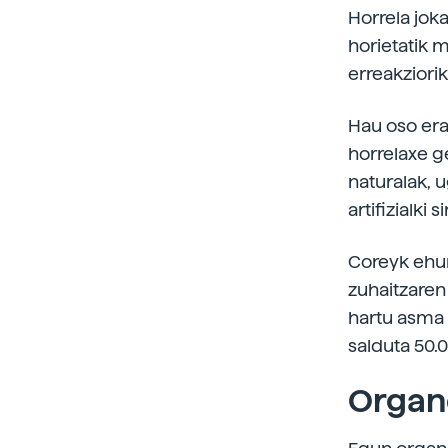
Horrela joka
horietatik 
erreakziorik
Hau oso era
horrelaxe ge
naturalak, u
artifizialki 
Coreyk ehun
zuhaitzaren
hartu asma 
salduta 50.0
Organ