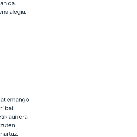
zan da.
ena alegia,
n bat emango
ri bat
etik aurrera
 zuten
hartuz.