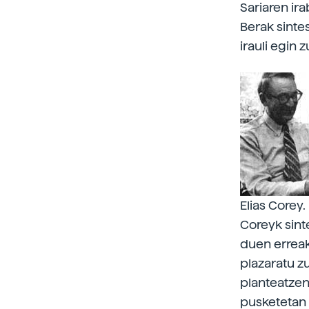
Sariaren ira
Berak sinte
irauli egin 
Elias Corey.
Coreyk sint
duen erreak
plazaratu zu
planteatzen
pusketetan 