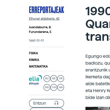
ERREPORTAJEAK
1990
Quar
Elhuyar aldizkaria: 42
Juandaburre, B.
tran
Furundarena, E.
1990-12-01
FISIKA
Egungo edoz
KIMIKA
badiozu, qu
MATEMATIKA
erantzunik 
ikerketa dag
EU
ES
FR
alde bateti
EN
CA
GA
eta Henry K
bide izan di