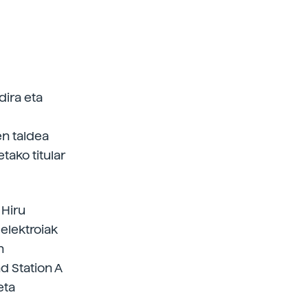
dira eta
en taldea
tako titular
 Hiru
elektroiak
n
nd Station A
eta