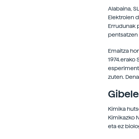
Alabaina, S
Elektroien 
Errudunak p
pentsatzen 
Emaitza hori
1974.erako 
esperimentu
zuten. Dena 
Gibele
Kimika huts
Kimikazko N
eta ez biol