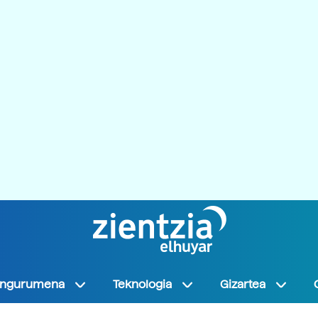
Ingurumena
Teknologia
Gizartea