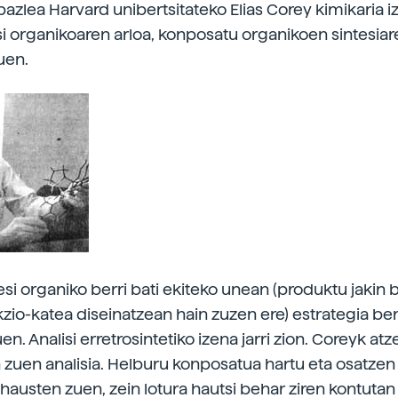
bazlea Harvard unibertsitateko Elias Corey kimikaria i
si organikoaren arloa, konposatu organikoen sintesiar
zuen.
esi organiko berri bati ekiteko unean (produktu jaki
zio-katea diseinatzean hain zuzen ere) estrategia ber
en. Analisi erretrosintetiko izena jarri zion. Coreyk atz
 zuen analisia. Helburu konposatua hartu eta osatzen
hausten zuen, zein lotura hautsi behar ziren kontutan 