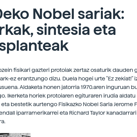
eko Nobel sariak:
kak, sintesia eta
splanteak
ein fisikari gazteri protoiak zertaz osaturik dauden 
ark-ez erantzungo dizu. Duela hogei urte "Ez zekiat!" 
usuena. Aldaketa honen jatorria 1970.aren inguruan b
o. Ikerketa horiek protoiaren egituraren irudia aldatu
k eta bestetik aurtengo Fisikazko Nobel Saria Jerome
endall iparramerikarrei eta Richard Taylor kanadarra
ra.