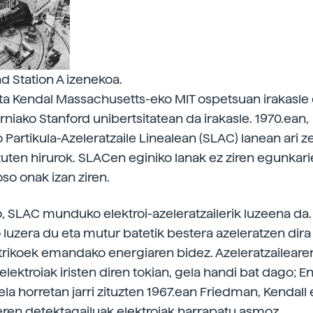
 Station A izenekoa.
a Kendal Massachusetts-eko MIT ospetsuan irakasle 
orniako Stanford unibertsitatean da irakasle. 1970.ean,
 Partikula-Azeleratzaile Linealean (SLAC) lanean ari z
uten hirurok. SLACen eginiko lanak ez ziren egunkarie
oso onak izan ziren.
o, SLAC munduko elektroi-azeleratzailerik luzeena da.
 luzera du eta mutur batetik bestera azeleratzen dira 
rikoek emandako energiaren bidez. Azeleratzaileare
lektroiak iristen diren tokian, gela handi bat dago; E
la horretan jarri zituzten 1967.ean Friedman, Kendall 
eren detektagailuak elektroiak harrapatu asmoz.