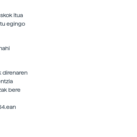
askok itua
atu egingo
nahi
k direnaren
ntzia
zak bere
964.ean