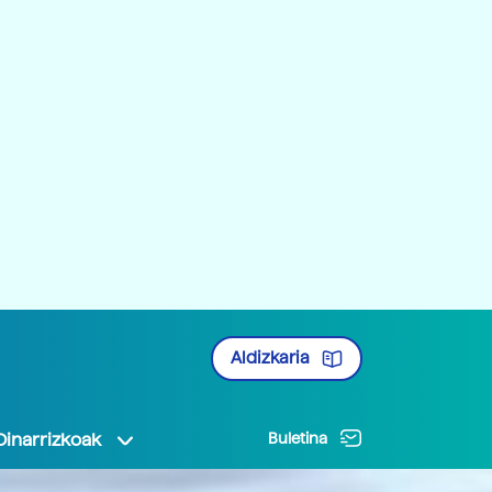
Aldizkaria
Oinarrizkoak
Buletina