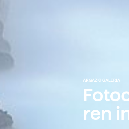
ARGAZKI GALERIA
Fotoc
ren i