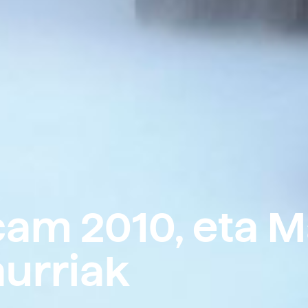
am 2010, eta M
nurriak