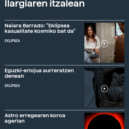
Ilargiaren itzalean
Naiara Barrado: "Eklipsea
kasualitate kosmiko bat da"
EKLIPSEA
Eguzki-erlojua aurreratzen
denean
EKLIPSEA
Astro erregearen koroa
agerian