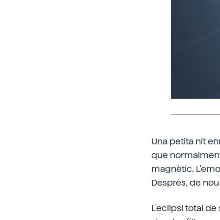
Una petita nit e
que normalment é
magnètic. L'emoc
Després, de nou 
L'eclipsi total 