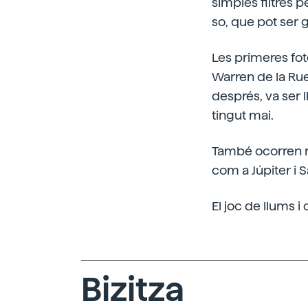
simples filtres p
so, que pot ser g
Les primeres foto
Warren de la Rue
després, va ser l
tingut mai.
També ocorren mé
com a Júpiter i S
El joc de llums i
Bizitza