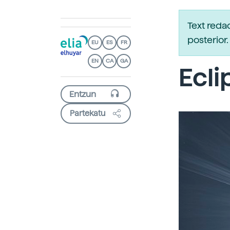
Text reda
posterio
EU
ES
FR
EN
CA
GA
Ecli
Partekatu