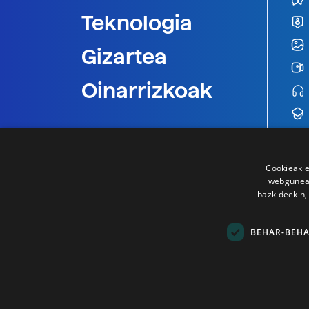
Teknologia
Gizartea
Oinarrizkoak
Cookieak e
webgunear
bazkideekin,
BEHAR-BEH