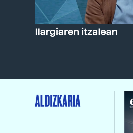
Ilargiaren itzalean
ALDIZKARIA