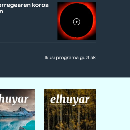
erregearen koroa
n
Ikusi programa guztiak