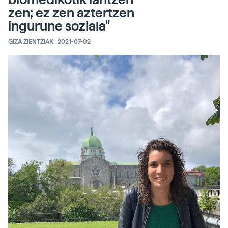
zen; ez zen aztertzen
ingurune soziala"
GIZA ZIENTZIAK
2021-07-02