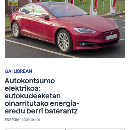
GAI LIBREAN
Autokontsumo
elektrikoa:
autokudeaketan
oinarritutako energia-
eredu berri baterantz
ENERGIA
2021-09-01