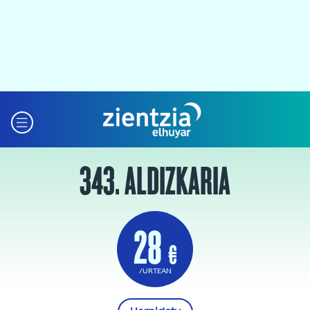
343. ALDIZKARIA
28
€
/URTEAN