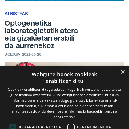
ALBISTEAK
Optogenetika
laborategietatik atera
eta gizakietan erabili
da, aurrenekoz
BIOLOGIA
2021-05-26
×
Webgune honek cookieak
erabiltzen ditu
Cookieak erabiltzen ditugu edukia, iragarkiak pertsonalizatzeko eta
gure trafikoa aztertzeko. Gure webgunearen erabilerari buruzko
informazioa ere partekatzen dugu gure publizitate- eta analisi-
bazkideekin, zuk eman diezun edo haiek beren zerbitzuak
erabiltzeagatik bildu duten beste informazio batzuekin konbina
dezaketenak.
BEHAR-BEHARREZKOA
ERRENDIMENDUA