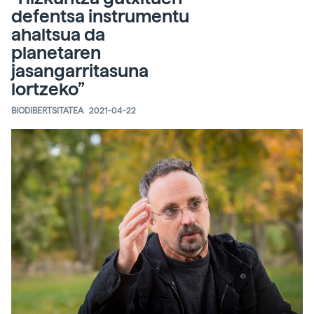
defentsa instrumentu
ahaltsua da
planetaren
jasangarritasuna
lortzeko”
BIODIBERTSITATEA
2021-04-22