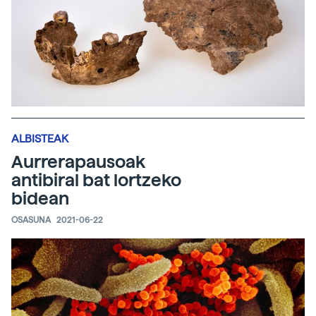
ALBISTEAK
Aurrerapausoak
antibiral bat lortzeko
bidean
OSASUNA
2021-06-22