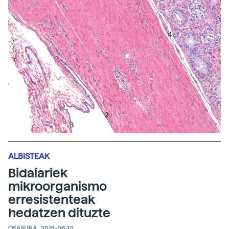
ALBISTEAK
Bidaiariek
mikroorganismo
erresistenteak
hedatzen dituzte
OSASUNA
2021-06-10