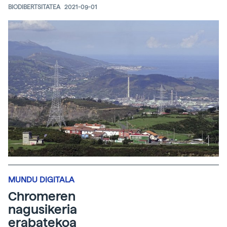
BIODIBERTSITATEA
2021-09-01
MUNDU DIGITALA
Chromeren
nagusikeria
erabatekoa