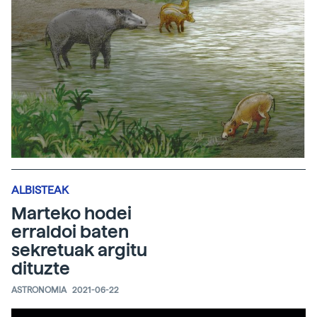
ALBISTEAK
Marteko hodei
erraldoi baten
sekretuak argitu
dituzte
ASTRONOMIA
2021-06-22