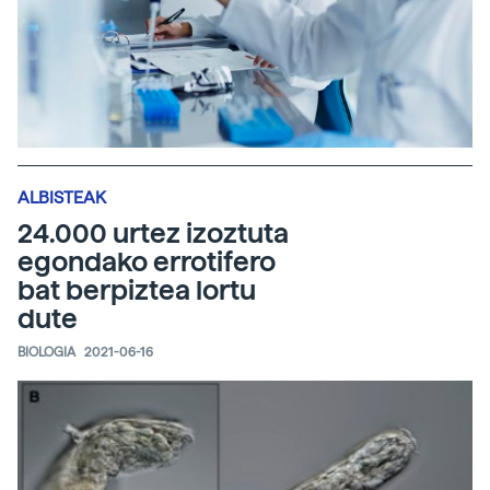
ALBISTEAK
24.000 urtez izoztuta
egondako errotifero
bat berpiztea lortu
dute
BIOLOGIA
2021-06-16