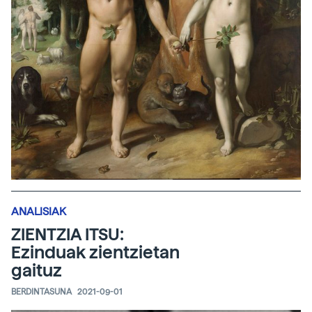
ANALISIAK
ZIENTZIA ITSU:
Ezinduak zientzietan
gaituz
BERDINTASUNA
2021-09-01