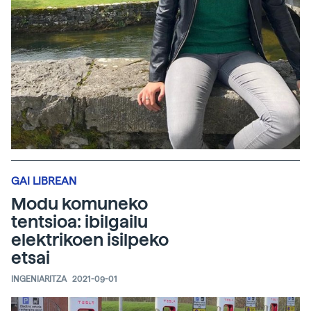
GAI LIBREAN
Modu komuneko
tentsioa: ibilgailu
elektrikoen isilpeko
etsai
INGENIARITZA
2021-09-01