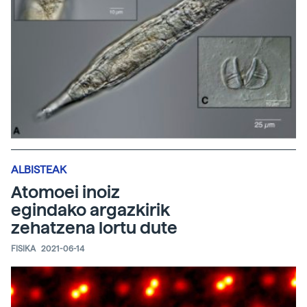
ALBISTEAK
Atomoei inoiz
egindako argazkirik
zehatzena lortu dute
FISIKA
2021-06-14