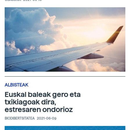
ALBISTEAK
Euskal baleak gero eta
txikiagoak dira,
estresaren ondorioz
BIODIBERTSITATEA
2021-06-09