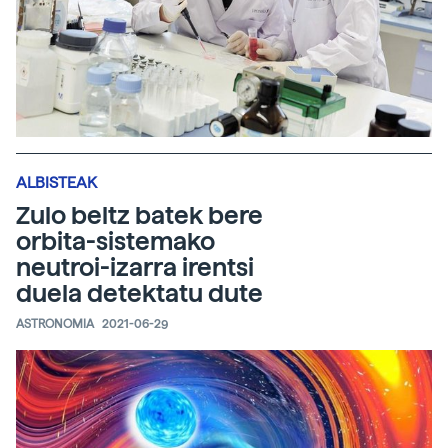
ALBISTEAK
Zulo beltz batek bere
orbita-sistemako
neutroi-izarra irentsi
duela detektatu dute
ASTRONOMIA
2021-06-29