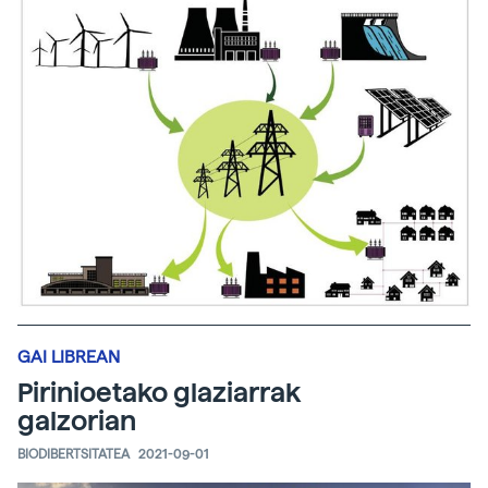
GAI LIBREAN
Pirinioetako glaziarrak
galzorian
BIODIBERTSITATEA
2021-09-01