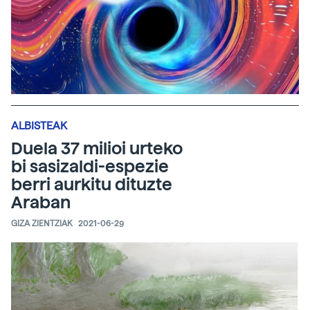
ALBISTEAK
Duela 37 milioi urteko
bi sasizaldi-espezie
berri aurkitu dituzte
Araban
GIZA ZIENTZIAK
2021-06-29