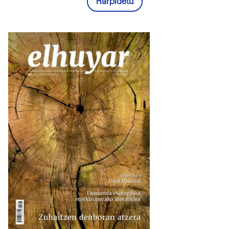
Harpidetu