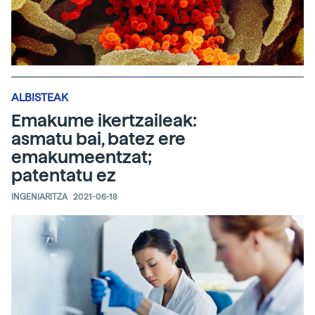
ALBISTEAK
Emakume ikertzaileak:
asmatu bai, batez ere
emakumeentzat;
patentatu ez
INGENIARITZA
2021-06-18