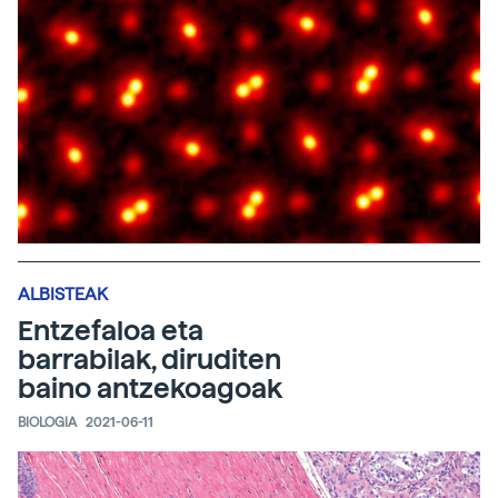
ALBISTEAK
Entzefaloa eta
barrabilak, diruditen
baino antzekoagoak
BIOLOGIA
2021-06-11