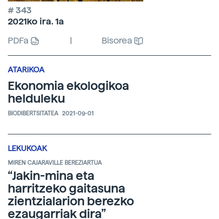
# 343
2021ko ira. 1a
PDFa
|
Bisorea
ATARIKOA
Ekonomia ekologikoa
helduleku
BIODIBERTSITATEA
2021-09-01
LEKUKOAK
MIREN CAJARAVILLE BEREZIARTUA
“Jakin-mina eta
harritzeko gaitasuna
zientzialarion berezko
ezaugarriak dira”