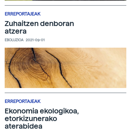
ERREPORTAJEAK
Zuhaitzen denboran
atzera
EBOLUZIOA
2021-09-01
ERREPORTAJEAK
Ekonomia ekologikoa,
etorkizunerako
aterabidea