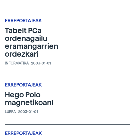
ERREPORTAJEAK
Tabelt PCa
ordenagailu
eramangarrien
ordezkari
INFORMATIKA
2003-01-01
ERREPORTAJEAK
Hego Polo
magnetikoan!
LURRA
2003-01-01
ERREPORTAJEAK