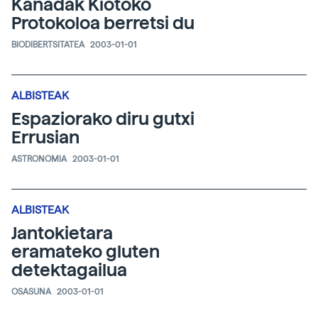
Kanadak Kiotoko
Protokoloa berretsi du
BIODIBERTSITATEA
2003-01-01
ALBISTEAK
Espaziorako diru gutxi
Errusian
ASTRONOMIA
2003-01-01
ALBISTEAK
Jantokietara
eramateko gluten
detektagailua
OSASUNA
2003-01-01