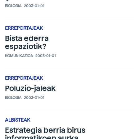
BIOLOGIA
2003-01-01
ERREPORTAJEAK
Bista ederra
espaziotik?
KOMUNIKAZIOA
2003-01-01
ERREPORTAJEAK
Poluzio-jaleak
BIOLOGIA
2003-01-01
ALBISTEAK
Estrategia berria birus
informatikoen aurka