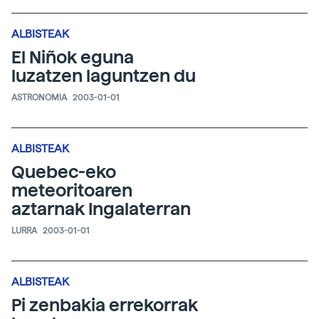
ALBISTEAK
El Niñok eguna
luzatzen laguntzen du
ASTRONOMIA
2003-01-01
ALBISTEAK
Quebec-eko
meteoritoaren
aztarnak Ingalaterran
LURRA
2003-01-01
ALBISTEAK
Pi zenbakia errekorrak