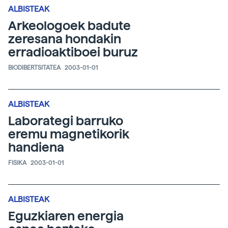
ALBISTEAK
Arkeologoek badute
zeresana hondakin
erradioaktiboei buruz
BIODIBERTSITATEA
2003-01-01
ALBISTEAK
Laborategi barruko
eremu magnetikorik
handiena
FISIKA
2003-01-01
ALBISTEAK
Eguzkiaren energia