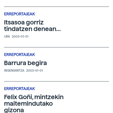
ERREPORTAJEAK
Itsasoa gorriz
tindatzen denean...
URA
2003-01-01
ERREPORTAJEAK
Barrura begira
INGENIARITZA
2003-01-01
ERREPORTAJEAK
Felix Goñi, mintzekin
maitemindutako
gizona