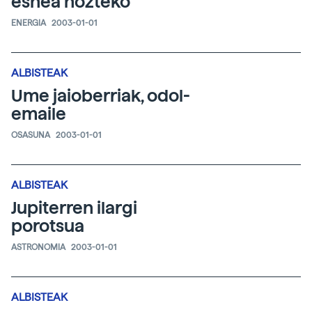
esnea hozteko
ENERGIA
2003-01-01
ALBISTEAK
Ume jaioberriak, odol-
emaile
OSASUNA
2003-01-01
ALBISTEAK
Jupiterren ilargi
porotsua
ASTRONOMIA
2003-01-01
ALBISTEAK