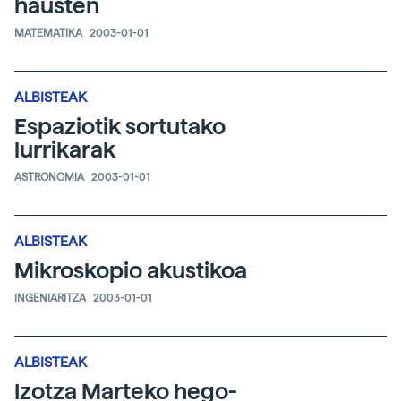
hausten
MATEMATIKA
2003-01-01
ALBISTEAK
Espaziotik sortutako
lurrikarak
ASTRONOMIA
2003-01-01
ALBISTEAK
Mikroskopio akustikoa
INGENIARITZA
2003-01-01
ALBISTEAK
Izotza Marteko hego-