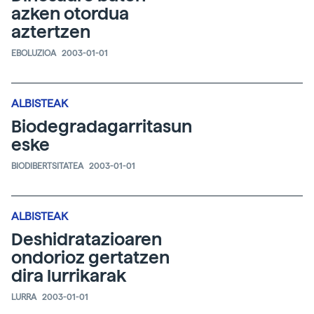
azken otordua
aztertzen
EBOLUZIOA
2003-01-01
ALBISTEAK
Biodegradagarritasun
eske
BIODIBERTSITATEA
2003-01-01
ALBISTEAK
Deshidratazioaren
ondorioz gertatzen
dira lurrikarak
LURRA
2003-01-01