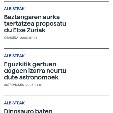
ALBISTEAK
Baztangaren aurka
txertatzea proposatu
du Etxe Zuriak
OSASUNA
2003-01-01
ALBISTEAK
Eguzkitik gertuen
dagoen izarra neurtu
dute astronomoek
ASTRONOMIA
2003-01-01
ALBISTEAK
Dinosauro baten