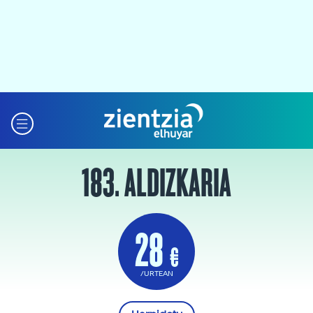
183. ALDIZKARIA
28
€
/URTEAN