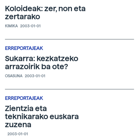
Koloideak: zer, non eta
zertarako
KIMIKA
2003-01-01
ERREPORTAJEAK
Sukarra: kezkatzeko
arrazoirik ba ote?
OSASUNA
2003-01-01
ERREPORTAJEAK
Zientzia eta
teknikarako euskara
zuzena
2003-01-01