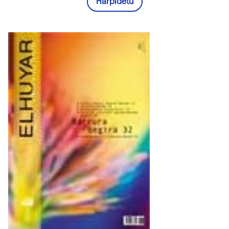
Harpidetu