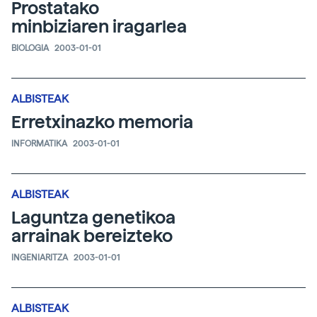
Prostatako
minbiziaren iragarlea
BIOLOGIA
2003-01-01
ALBISTEAK
Erretxinazko memoria
INFORMATIKA
2003-01-01
ALBISTEAK
Laguntza genetikoa
arrainak bereizteko
INGENIARITZA
2003-01-01
ALBISTEAK