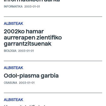
INFORMATIKA
2003-01-01
ALBISTEAK
2002ko hamar
aurrerapen zientifiko
garrantzitsuenak
BIOLOGIA
2003-01-01
ALBISTEAK
Odol-plasma garbia
OSASUNA
2003-01-01
ALBISTEAK