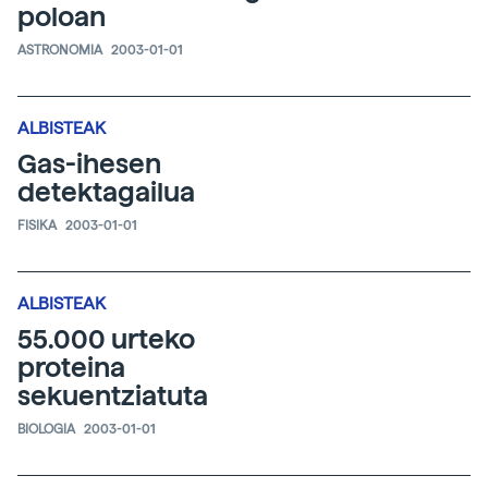
poloan
ASTRONOMIA
2003-01-01
ALBISTEAK
Gas-ihesen
detektagailua
FISIKA
2003-01-01
ALBISTEAK
55.000 urteko
proteina
sekuentziatuta
BIOLOGIA
2003-01-01