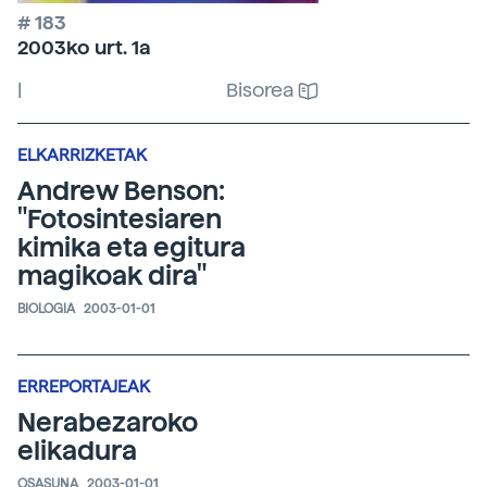
# 183
2003ko urt. 1a
|
Bisorea
ELKARRIZKETAK
Andrew Benson:
"Fotosintesiaren
kimika eta egitura
magikoak dira"
BIOLOGIA
2003-01-01
ERREPORTAJEAK
Nerabezaroko
elikadura
OSASUNA
2003-01-01