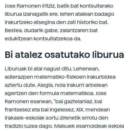
Jose Ramonen iritziz, batik bat kontsultarako
liburua izanagatik ere, lehen atalean badago
irakurtzeko atsegina den zati historiko bat.
Bestea, dudarik gabe, zalantzaren bat
edukitzean kontsultatzekoa da.
Bi atalez osatutako liburua
Liburuak bi atal nagusi ditu. Lehenean,
adierazpen matematiko-fisikoen irakurbidea
aztertu dute. Alegia, nola irakurri arbelean
agertzen den formula matematikoa. Jose
Ramonen esanean, “bai gaztelaniaz, bai
frantsesez eta bai ingelesez, XIX. mendean
irakasle-eskolak sortu zirenetik errotu den
tradizio luzea dago. Maisuek esamoldeak eskola