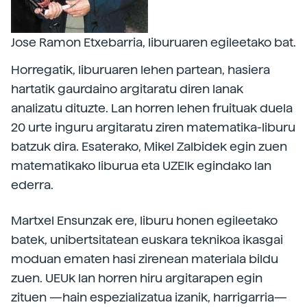
Jose Ramon Etxebarria, liburuaren egileetako bat.
Horregatik, liburuaren lehen partean, hasiera
hartatik gaurdaino argitaratu diren lanak
analizatu dituzte. Lan horren lehen fruituak duela
20 urte inguru argitaratu ziren matematika-liburu
batzuk dira. Esaterako, Mikel Zalbidek egin zuen
matematikako liburua eta UZEIk egindako lan
ederra.
Martxel Ensunzak ere, liburu honen egileetako
batek, unibertsitatean euskara teknikoa ikasgai
moduan ematen hasi zirenean materiala bildu
zuen. UEUk lan horren hiru argitarapen egin
zituen —hain espezializatua izanik, harrigarria—