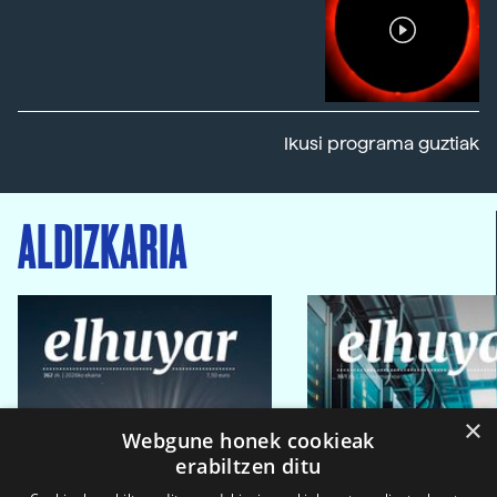
Ikusi programa guztiak
ALDIZKARIA
×
Webgune honek cookieak
erabiltzen ditu