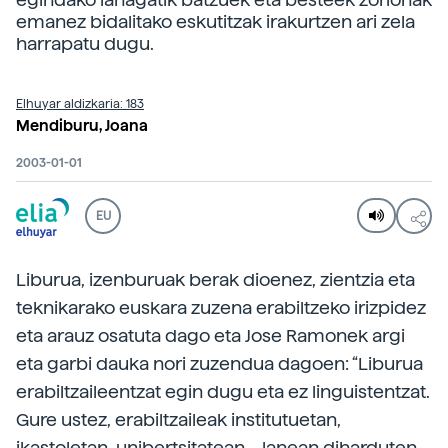
emanez bidalitako eskutitzak irakurtzen ari zela
harrapatu dugu.
Elhuyar aldizkaria: 183
Mendiburu, Joana
2003-01-01
EU
Liburua, izenburuak berak dioenez, zientzia eta
teknikarako euskara zuzena erabiltzeko irizpidez
eta arauz osatuta dago eta Jose Ramonek argi
eta garbi dauka nori zuzendua dagoen: “Liburua
erabiltzaileentzat egin dugu eta ez linguistentzat.
Gure ustez, erabiltzaileak institutuetan,
ikastoletan, unibertsitatean… lanean diharduten