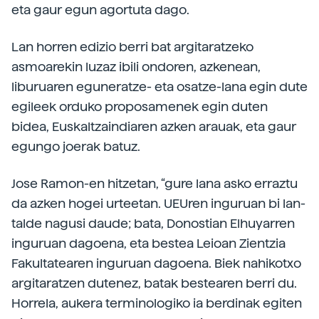
eta gaur egun agortuta dago.
Lan horren edizio berri bat argitaratzeko
asmoarekin luzaz ibili ondoren, azkenean,
liburuaren eguneratze- eta osatze-lana egin dute
egileek orduko proposamenek egin duten
bidea, Euskaltzaindiaren azken arauak, eta gaur
egungo joerak batuz.
Jose Ramon-en hitzetan, “gure lana asko erraztu
da azken hogei urteetan. UEUren inguruan bi lan-
talde nagusi daude; bata, Donostian Elhuyarren
inguruan dagoena, eta bestea Leioan Zientzia
Fakultatearen inguruan dagoena. Biek nahikotxo
argitaratzen dutenez, batak bestearen berri du.
Horrela, aukera terminologiko ia berdinak egiten