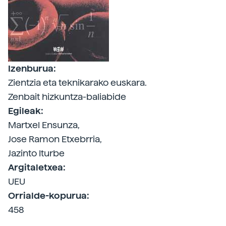
Izenburua:
Zientzia eta teknikarako euskara.
Zenbait hizkuntza-baliabide
Egileak:
Martxel Ensunza,
Jose Ramon Etxebrria,
Jazinto Iturbe
Argitaletxea:
UEU
Orrialde-kopurua:
458