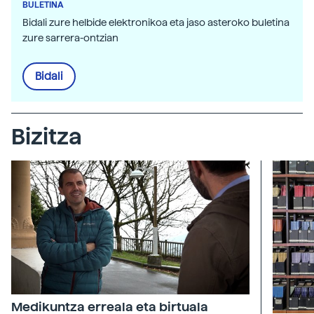
BULETINA
Bidali zure helbide elektronikoa eta jaso asteroko buletina
zure sarrera-ontzian
Bidali
Bizitza
Medikuntza erreala eta birtuala