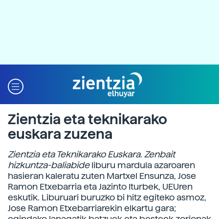
Zientzia eta teknikarako
euskara zuzena
Zientzia eta Teknikarako Euskara. Zenbait
hizkuntza-baliabide
liburu mardula azaroaren
hasieran kaleratu zuten Martxel Ensunza, Jose
Ramon Etxebarria eta Jazinto Iturbek, UEUren
eskutik. Liburuari buruzko bi hitz egiteko asmoz,
Jose Ramon Etxebarriarekin elkartu gara;
egindako lanagatik batzuek eta besteek zorionak