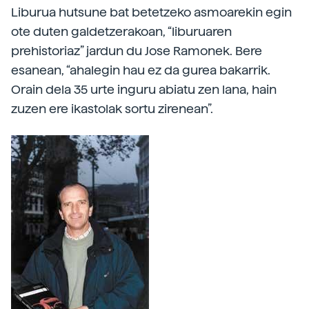
Liburua hutsune bat betetzeko asmoarekin egin
ote duten galdetzerakoan, “liburuaren
prehistoriaz” jardun du Jose Ramonek. Bere
esanean, “ahalegin hau ez da gurea bakarrik.
Orain dela 35 urte inguru abiatu zen lana, hain
zuzen ere ikastolak sortu zirenean”.