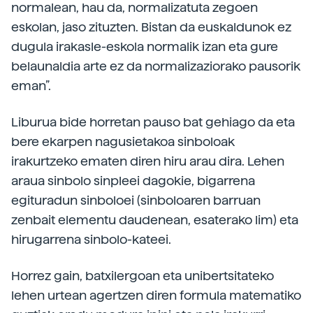
normalean, hau da, normalizatuta zegoen
eskolan, jaso zituzten. Bistan da euskaldunok ez
dugula irakasle-eskola normalik izan eta gure
belaunaldia arte ez da normalizaziorako pausorik
eman”.
Liburua bide horretan pauso bat gehiago da eta
bere ekarpen nagusietakoa sinboloak
irakurtzeko ematen diren hiru arau dira. Lehen
araua sinbolo sinpleei dagokie, bigarrena
egituradun sinboloei (sinboloaren barruan
zenbait elementu daudenean, esaterako lim) eta
hirugarrena sinbolo-kateei.
Horrez gain, batxilergoan eta unibertsitateko
lehen urtean agertzen diren formula matematiko