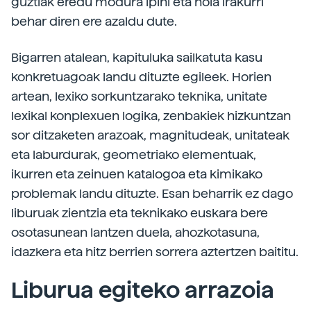
guztiak eredu modura ipini eta nola irakurri
behar diren ere azaldu dute.
Bigarren atalean, kapituluka sailkatuta kasu
konkretuagoak landu dituzte egileek. Horien
artean, lexiko sorkuntzarako teknika, unitate
lexikal konplexuen logika, zenbakiek hizkuntzan
sor ditzaketen arazoak, magnitudeak, unitateak
eta laburdurak, geometriako elementuak,
ikurren eta zeinuen katalogoa eta kimikako
problemak landu dituzte. Esan beharrik ez dago
liburuak zientzia eta teknikako euskara bere
osotasunean lantzen duela, ahozkotasuna,
idazkera eta hitz berrien sorrera aztertzen baititu.
Liburua egiteko arrazoia