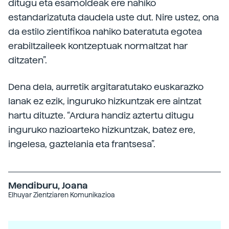
ditugu eta esamoldeak ere nahiko
estandarizatuta daudela uste dut. Nire ustez, ona
da estilo zientifikoa nahiko bateratuta egotea
erabiltzaileek kontzeptuak normaltzat har
ditzaten”.
Dena dela, aurretik argitaratutako euskarazko
lanak ez ezik, inguruko hizkuntzak ere aintzat
hartu dituzte. “Ardura handiz aztertu ditugu
inguruko nazioarteko hizkuntzak, batez ere,
ingelesa, gaztelania eta frantsesa”.
Mendiburu, Joana
Elhuyar Zientziaren Komunikazioa