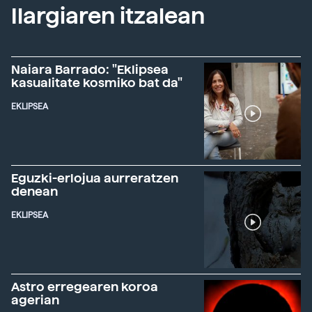
Ilargiaren itzalean
Naiara Barrado: "Eklipsea
kasualitate kosmiko bat da"
EKLIPSEA
Eguzki-erlojua aurreratzen
denean
EKLIPSEA
Astro erregearen koroa
agerian