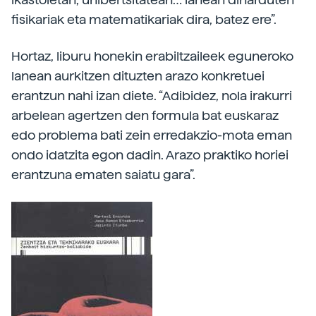
fisikariak eta matematikariak dira, batez ere”.
Hortaz, liburu honekin erabiltzaileek eguneroko
lanean aurkitzen dituzten arazo konkretuei
erantzun nahi izan diete. “Adibidez, nola irakurri
arbelean agertzen den formula bat euskaraz
edo problema bati zein erredakzio-mota eman
ondo idatzita egon dadin. Arazo praktiko horiei
erantzuna ematen saiatu gara”.