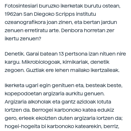
Fotosintesiari buruzko ikerketak burutu ostean,
1962an San Diegoko Scripps institutu
ozeanografikora joan zinen, eta bertan jardun
zenuen erretiratu arte. Denbora horretan zer
ikertu zenuen?
Denetik. Garai batean 13 pertsona izan nituen nire
kargu. Mikrobiologoak, kimikariak, denetik
zegoen. Guztiak ere lehen mailako ikertzaileak.
Ikerketa ugari egin genituen eta, besteak beste,
kopepodoetan argizaria aurkitu genuen.
Argizaria alkoholak eta gantz azidoak lotuta
lortzen da. Berrogei karbonoko katea edukiz
gero, erleek ekoizten duten argizaria lortzen da;
hogei-hogeita bi karbonoko katearekin, berriz,