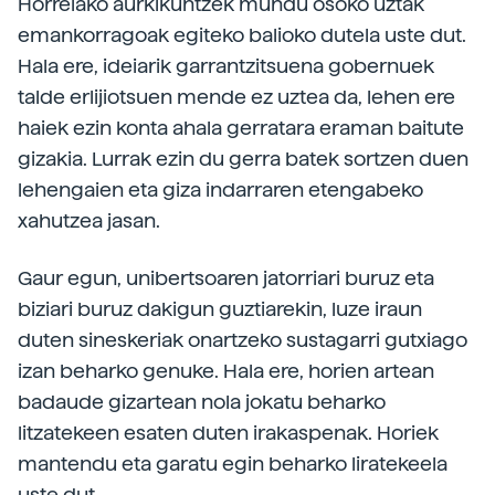
Horrelako aurkikuntzek mundu osoko uztak
emankorragoak egiteko balioko dutela uste dut.
Hala ere, ideiarik garrantzitsuena gobernuek
talde erlijiotsuen mende ez uztea da, lehen ere
haiek ezin konta ahala gerratara eraman baitute
gizakia. Lurrak ezin du gerra batek sortzen duen
lehengaien eta giza indarraren etengabeko
xahutzea jasan.
Gaur egun, unibertsoaren jatorriari buruz eta
biziari buruz dakigun guztiarekin, luze iraun
duten sineskeriak onartzeko sustagarri gutxiago
izan beharko genuke. Hala ere, horien artean
badaude gizartean nola jokatu beharko
litzatekeen esaten duten irakaspenak. Horiek
mantendu eta garatu egin beharko liratekeela
uste dut.