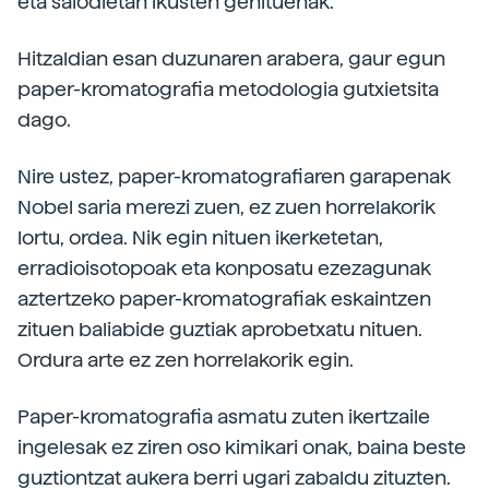
eta saiodietan ikusten genituenak.
Hitzaldian esan duzunaren arabera, gaur egun
paper-kromatografia metodologia gutxietsita
dago.
Nire ustez, paper-kromatografiaren garapenak
Nobel saria merezi zuen, ez zuen horrelakorik
lortu, ordea. Nik egin nituen ikerketetan,
erradioisotopoak eta konposatu ezezagunak
aztertzeko paper-kromatografiak eskaintzen
zituen baliabide guztiak aprobetxatu nituen.
Ordura arte ez zen horrelakorik egin.
Paper-kromatografia asmatu zuten ikertzaile
ingelesak ez ziren oso kimikari onak, baina beste
guztiontzat aukera berri ugari zabaldu zituzten.