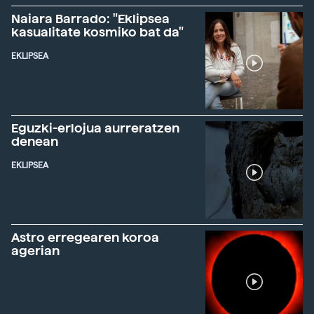
Naiara Barrado: "Eklipsea
kasualitate kosmiko bat da"
EKLIPSEA
Eguzki-erlojua aurreratzen
denean
EKLIPSEA
Astro erregearen koroa
agerian