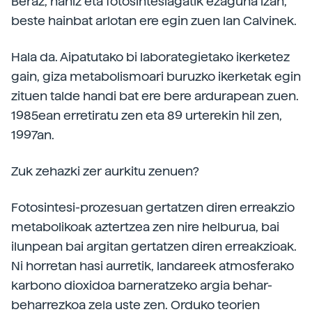
Beraz, nahiz eta fotosintesiagatik ezaguna izan,
beste hainbat arlotan ere egin zuen lan Calvinek.
Hala da. Aipatutako bi laborategietako ikerketez
gain, giza metabolismoari buruzko ikerketak egin
zituen talde handi bat ere bere ardurapean zuen.
1985ean erretiratu zen eta 89 urterekin hil zen,
1997an.
Zuk zehazki zer aurkitu zenuen?
Fotosintesi-prozesuan gertatzen diren erreakzio
metabolikoak aztertzea zen nire helburua, bai
ilunpean bai argitan gertatzen diren erreakzioak.
Ni horretan hasi aurretik, landareek atmosferako
karbono dioxidoa barneratzeko argia behar-
beharrezkoa zela uste zen. Orduko teorien