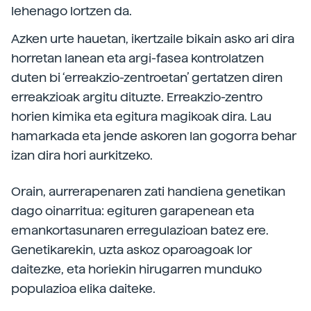
lehenago lortzen da.
Azken urte hauetan, ikertzaile bikain asko ari dira
horretan lanean eta argi-fasea kontrolatzen
duten bi ‘erreakzio-zentroetan’ gertatzen diren
erreakzioak argitu dituzte. Erreakzio-zentro
horien kimika eta egitura magikoak dira. Lau
hamarkada eta jende askoren lan gogorra behar
izan dira hori aurkitzeko.
Orain, aurrerapenaren zati handiena genetikan
dago oinarritua: egituren garapenean eta
emankortasunaren erregulazioan batez ere.
Genetikarekin, uzta askoz oparoagoak lor
daitezke, eta horiekin hirugarren munduko
populazioa elika daiteke.