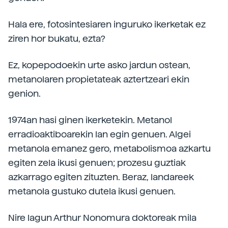
Hala ere, fotosintesiaren inguruko ikerketak ez
ziren hor bukatu, ezta?
Ez, kopepodoekin urte asko jardun ostean,
metanolaren propietateak aztertzeari ekin
genion.
1974an hasi ginen ikerketekin. Metanol
erradioaktiboarekin lan egin genuen. Algei
metanola emanez gero, metabolismoa azkartu
egiten zela ikusi genuen; prozesu guztiak
azkarrago egiten zituzten. Beraz, landareek
metanola gustuko dutela ikusi genuen.
Nire lagun Arthur Nonomura doktoreak mila