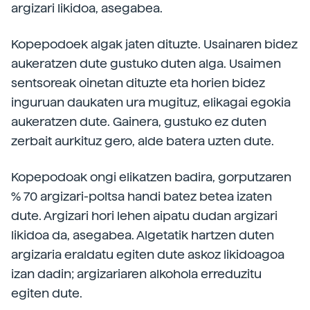
argizari likidoa, asegabea.
Kopepodoek algak jaten dituzte. Usainaren bidez
aukeratzen dute gustuko duten alga. Usaimen
sentsoreak oinetan dituzte eta horien bidez
inguruan daukaten ura mugituz, elikagai egokia
aukeratzen dute. Gainera, gustuko ez duten
zerbait aurkituz gero, alde batera uzten dute.
Kopepodoak ongi elikatzen badira, gorputzaren
% 70 argizari-poltsa handi batez betea izaten
dute. Argizari hori lehen aipatu dudan argizari
likidoa da, asegabea. Algetatik hartzen duten
argizaria eraldatu egiten dute askoz likidoagoa
izan dadin; argizariaren alkohola erreduzitu
egiten dute.