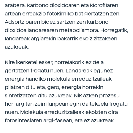
arabera, karbono dioxidoaren eta klorofilaren
artean erreakzio fotokimiko bat gertatzen zen.
Adsortzioaren bidez sartzen zen karbono
dioxidoa landarearen metabolismora. Horregatik,
landareak argiarekin bakarrik ekoiz zitzakeen
azukreak.
Nire ikerketei esker, horrelakorik ez dela
gertatzen frogatu nuen. Landareak egunez
energia handiko molekula erreduzitzaileak
pilatzen ditu eta, gero, energia horrekin
sintetizatzen ditu azukreak. Nik azken prozesu
hori argitan zein ilunpean egin daitekeela frogatu
nuen. Molekula erreduzitzaileak ekoizten dira
fotosintesiaren argi-fasean, eta ez azukreak.