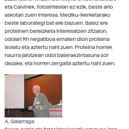
eta Calvinek, fotosintesian ez ezik, beste arlo
askotan zuen interesa. Mediku-ikerketarako
beste laborategi bat ere bazuen. Batez ere
proteinen bereizketa interesatzen zitzaion,
odolari Rh negatiboa ematen dion proteina
isolatu eta aztertu nahi zuen. Proteina horrek
haurra jaiotzean odol bateraezintasuna sor
dezake, eta horren zergatia aztertu nahi zuen.
A. Galarraga