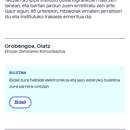
1962an Scripps institutu ozeanografikoan hasi zen
lanean, eta bertan jardun zuen erretiratu zen arte.
Gaur egun, 85 urterekin, hitzaldiak ematen jarraitzen
du eta institutuko irakasle emeritua da.
Orobengoa, Olatz
Elhuyar Zientziaren Komunikazioa
BULETINA
Bidali zure helbide elektronikoa eta jaso asteroko buletina
zure sarrera-ontzian
Bidali