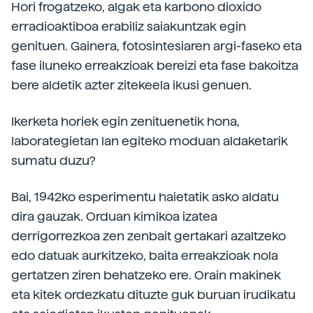
Hori frogatzeko, algak eta karbono dioxido
erradioaktiboa erabiliz saiakuntzak egin
genituen. Gainera, fotosintesiaren argi-faseko eta
fase iluneko erreakzioak bereizi eta fase bakoitza
bere aldetik azter zitekeela ikusi genuen.
Ikerketa horiek egin zenituenetik hona,
laborategietan lan egiteko moduan aldaketarik
sumatu duzu?
Bai, 1942ko esperimentu haietatik asko aldatu
dira gauzak. Orduan kimikoa izatea
derrigorrezkoa zen zenbait gertakari azaltzeko
edo datuak aurkitzeko, baita erreakzioak nola
gertatzen ziren behatzeko ere. Orain makinek
eta kitek ordezkatu dituzte guk buruan irudikatu