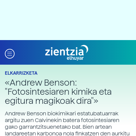
ELKARRIZKETA
«Andrew Benson:
"Fotosintesiaren kimika eta
egitura magikoak dira"»
Andrew Benson biokimikari estatubatuarrak
argitu zuen Calvinekin batera fotosintesiaren
gako garrantzitsuenetako bat. Bien artean
landareetan karbonoa nola finkatzen den aurkitu