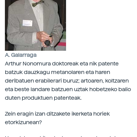
A. Galarraga
Arthur Nonomura doktoreak eta nik patente
batzuk dauzkagu metanolaren eta haren
deribatuen erabilerari buruz; artoaren, koltzaren
eta beste landare batzuen uztak hobetzeko balio
duten produktuen patenteak.
Zein eragin izan ditzakete ikerketa horiek
etorkizunean?