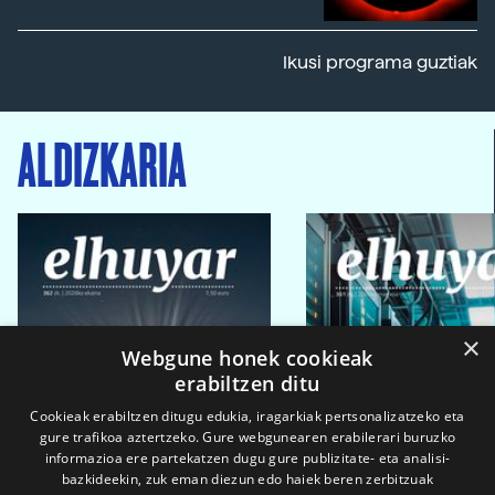
Ikusi programa guztiak
ALDIZKARIA
×
Webgune honek cookieak
erabiltzen ditu
Cookieak erabiltzen ditugu edukia, iragarkiak pertsonalizatzeko eta
gure trafikoa aztertzeko. Gure webgunearen erabilerari buruzko
informazioa ere partekatzen dugu gure publizitate- eta analisi-
bazkideekin, zuk eman diezun edo haiek beren zerbitzuak