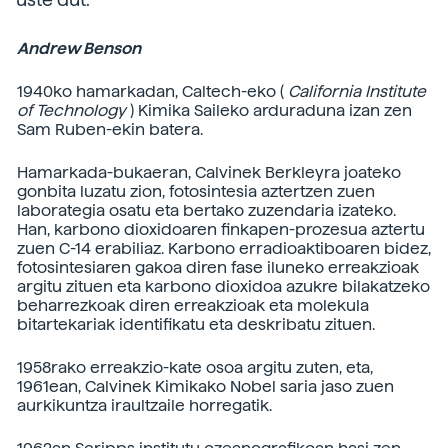
Andrew Benson
1940ko hamarkadan, Caltech-eko (
California Institute
of Technology
) Kimika Saileko arduraduna izan zen
Sam Ruben-ekin batera.
Hamarkada-bukaeran, Calvinek Berkleyra joateko
gonbita luzatu zion, fotosintesia aztertzen zuen
laborategia osatu eta bertako zuzendaria izateko.
Han, karbono dioxidoaren finkapen-prozesua aztertu
zuen C-14 erabiliaz. Karbono erradioaktiboaren bidez,
fotosintesiaren gakoa diren fase iluneko erreakzioak
argitu zituen eta karbono dioxidoa azukre bilakatzeko
beharrezkoak diren erreakzioak eta molekula
bitartekariak identifikatu eta deskribatu zituen.
1958rako erreakzio-kate osoa argitu zuten, eta,
1961ean, Calvinek Kimikako Nobel saria jaso zuen
aurkikuntza iraultzaile horregatik.