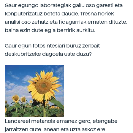
Gaur egungo laborategiak gailu oso garesti eta
konputerizatuz beteta daude. Tresna horiek
analisi oso zehatz eta fidagarriak ematen dituzte,
baina ezin dute egia berririk aurkitu.
Gaur egun fotosintesiari buruz zerbait
deskubritzeke dagoela uste duzu?
Landareei metanola emanez gero, etengabe
jarraitzen dute lanean eta uzta askoz ere