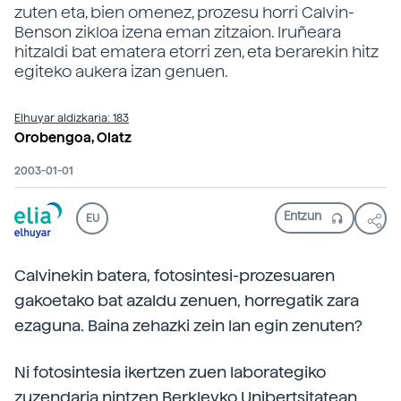
zuten eta, bien omenez, prozesu horri Calvin-
Benson zikloa izena eman zitzaion. Iruñeara
hitzaldi bat ematera etorri zen, eta berarekin hitz
egiteko aukera izan genuen.
Elhuyar aldizkaria: 183
Orobengoa, Olatz
2003-01-01
EU
Calvinekin batera, fotosintesi-prozesuaren
gakoetako bat azaldu zenuen, horregatik zara
ezaguna. Baina zehazki zein lan egin zenuten?
Ni fotosintesia ikertzen zuen laborategiko
zuzendaria nintzen Berkleyko Unibertsitatean,