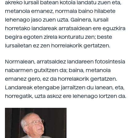
akreko lursail batean kotoia landatu zuen eta,
metanola emanez, normala baino hilabete
lehenago jaso zuen uzta. Gainera, lursail
horretako landareak arratsaldean ere eguzkira
begira egoten zirela konturatu zen; beste
lursailetan ez zen horrelakorik gertatzen.
Normalean, arratsaldez landareen fotosintesia
nabarmen gutxitzen da; baina, metanola
emanez gero, ez da horrelakorik gertatzen.
Landareak etengabe jarraitzen du lanean, eta,
horregatik, uzta askoz ere lehenago lortzen da.