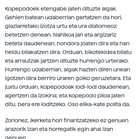
Kopepodoek etengabe jaten dituzte algak.
Gehien batean udaberrian gertatzen da hori,
glaziarretako izotza urtu eta ura diatomeoz
betetzen denean. Nahikoa jan eta argizariz
beteta daudenean, hondora joaten dira eta han
heldu bilakatzen dira. Orduan, bikotekidea bilatu
eta arrautzak jartzen dituzte hurrengo urterako.
Hurrengo udaberrian, algak hazten diren unean
igotzen dira berriro uraren goiko geruzetara. Eta
juxtu orduan, kopepodoak lodi-lodi daudenean,
agertzen da izokina; eta kopepodo piloa jaten
ditu, bera ere loditzeko. Oso elika-kate polita da.
Zorionez, ikerketa hori finantzatzeko ez genuen
arazorik izan eta horregatik egin ahal izan
genuen.