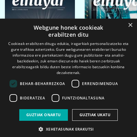
×
Webgune honek cookieak
erabiltzen ditu
Cookieak erabiltzen ditugu edukia, iragarkiak pertsonalizatzeko eta
gure trafikoa aztertzeko. Gure webgunearen erabilerari buruzko
informazioa ere partekatzen dugu gure publizitate- eta analisi-
bazkideekin, zuk eman diezun edo haiek beren zerbitzuak
erabiltzeagatik bildu duten beste informazio batzuekin konbina
dezaketenak.
BEHAR-BEHARREZKOA
ERRENDIMENDUA
BIDERATZEA
FUNTZIONALTASUNA
2026ko eka. 1a
2026ko mar. 1a
GUZTIAK ONARTU
GUZTIAK UKATU
XEHETASUNAK ERAKUTSI