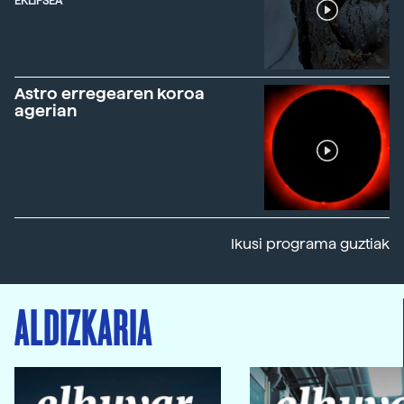
EKLIPSEA
Astro erregearen koroa
agerian
Ikusi programa guztiak
ALDIZKARIA