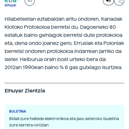
EU
Hilabeteetan eztabaidan aritu ondoren, Kanadak
Kiotoko Protokoloa berretsi du. Dagoeneko 80
estatuk baino gehiagok berretsi dute protokoloa
eta, dena ondo joanez gero, Errusiak eta Poloniak
berretsi ondoren protokoloa indarrean jarriko da
laster. Helburua orain bost urteko bera da:
2012an 1990ean baino % 6 gas gutxiago isurtzea.
Elhuyar Zientzia
BULETINA
Bidali zure helbide elektronikoa eta jaso asteroko buletina
zure sarrera-ontzian