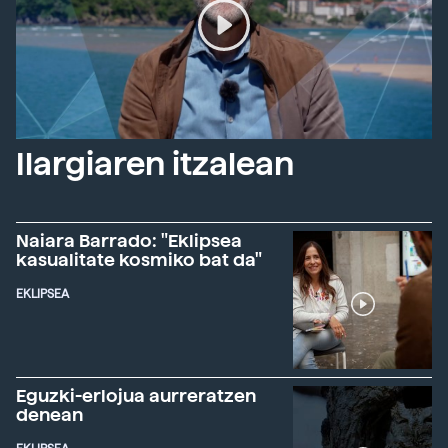
Ilargiaren itzalean
Naiara Barrado: "Eklipsea
kasualitate kosmiko bat da"
EKLIPSEA
Eguzki-erlojua aurreratzen
denean