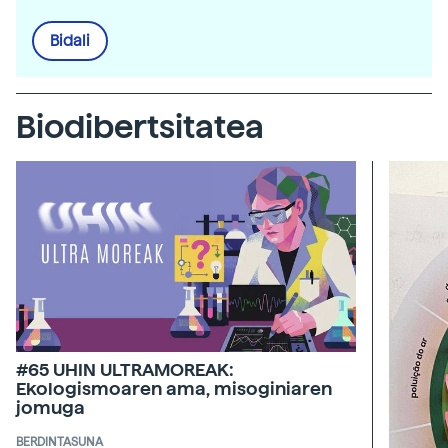
Bidali
Biodibertsitatea
#65 UHIN ULTRAMOREAK:
Ekologismoaren ama, misoginiaren
jomuga
BERDINTASUNA