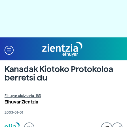
Kanadak Kiotoko Protokoloa
berretsi du
Elhuyar aldizkaria: 183
Elhuyar Zientzia
2003-01-01