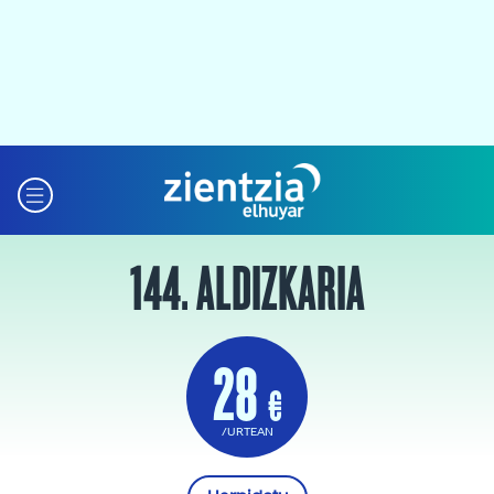
144. ALDIZKARIA
28
€
/URTEAN