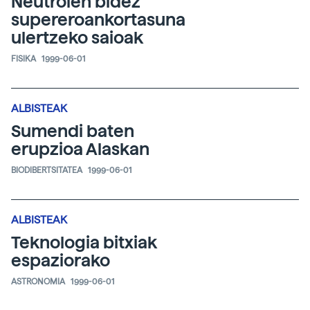
Neutroien bidez
supereroankortasuna
ulertzeko saioak
FISIKA
1999-06-01
ALBISTEAK
Sumendi baten
erupzioa Alaskan
BIODIBERTSITATEA
1999-06-01
ALBISTEAK
Teknologia bitxiak
espaziorako
ASTRONOMIA
1999-06-01