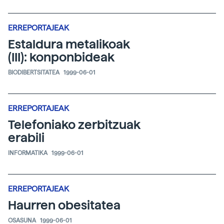
ERREPORTAJEAK
Estaldura metalikoak
(III): konponbideak
BIODIBERTSITATEA
1999-06-01
ERREPORTAJEAK
Telefoniako zerbitzuak
erabili
INFORMATIKA
1999-06-01
ERREPORTAJEAK
Haurren obesitatea
OSASUNA
1999-06-01