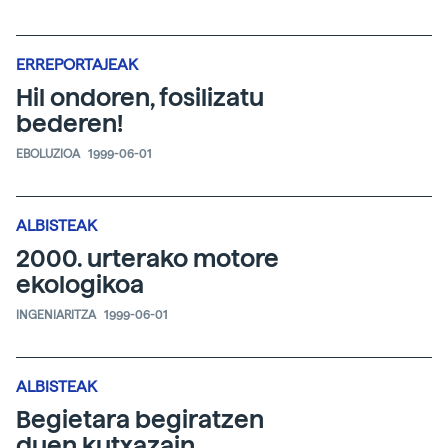
ERREPORTAJEAK
Hil ondoren, fosilizatu
bederen!
EBOLUZIOA
1999-06-01
ALBISTEAK
2000. urterako motore
ekologikoa
INGENIARITZA
1999-06-01
ALBISTEAK
Begietara begiratzen
duen kutxazain