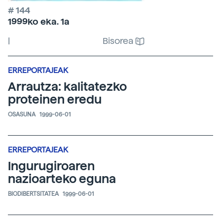
# 144
1999ko eka. 1a
|
Bisorea
ERREPORTAJEAK
Arrautza: kalitatezko
proteinen eredu
OSASUNA
1999-06-01
ERREPORTAJEAK
Ingurugiroaren
nazioarteko eguna
BIODIBERTSITATEA
1999-06-01