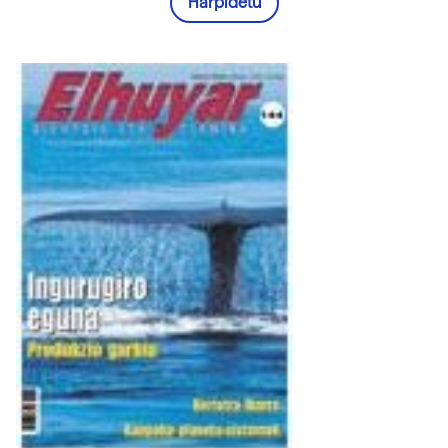
Harpidetu