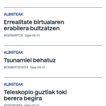
ALBISTEAK
Errealitate birtualaren
erabilera bultzatzen
INGENIARITZA
1999-06-01
ALBISTEAK
Tsunamiei behatuz
BIODIBERTSITATEA
1999-06-01
ALBISTEAK
Teleskopio guztiak toki
berera begira
ASTRONOMIA
1999-06-01