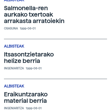
Salmonella-ren
aurkako txertoak
arrakasta arratoiekin
OSASUNA
1999-06-01
ALBISTEAK
Itsasontzietarako
helize berria
INGENIARITZA
1999-06-01
ALBISTEAK
Eraikuntzarako
material berria
INGENIARITZA
1999-06-01