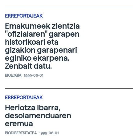
ERREPORTAJEAK
Emakumeek zientzia
"ofizialaren" garapen
historikoari eta
gizakion garapenari
eginiko ekarpena.
Zenbait datu.
BIOLOGIA
1999-06-01
ERREPORTAJEAK
Heriotza Ibarra,
desolamenduaren
eremua
BIODIBERTSITATEA
1999-06-01