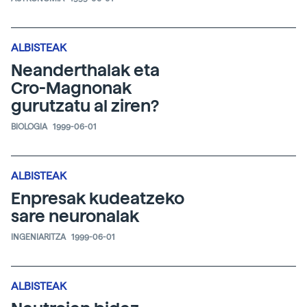
ALBISTEAK
Neanderthalak eta
Cro-Magnonak
gurutzatu al ziren?
BIOLOGIA
1999-06-01
ALBISTEAK
Enpresak kudeatzeko
sare neuronalak
INGENIARITZA
1999-06-01
ALBISTEAK