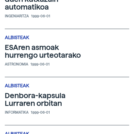
automatikoa
INGENIARITZA
1999-06-01
ALBISTEAK
ESAren asmoak
hurrengo urteotarako
ASTRONOMIA
1999-06-01
ALBISTEAK
Denbora-kapsula
Lurraren orbitan
INFORMATIKA
1999-06-01
ALBISTEAK