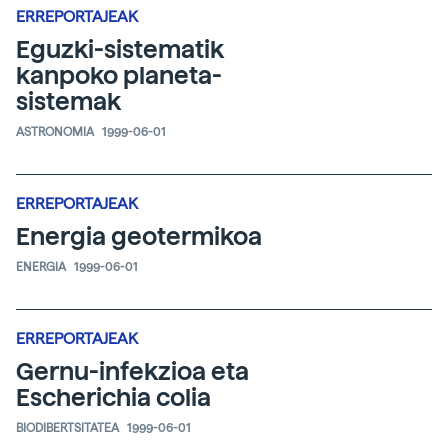
ERREPORTAJEAK
Eguzki-sistematik
kanpoko planeta-
sistemak
ASTRONOMIA
1999-06-01
ERREPORTAJEAK
Energia geotermikoa
ENERGIA
1999-06-01
ERREPORTAJEAK
Gernu-infekzioa eta
Escherichia colia
BIODIBERTSITATEA
1999-06-01